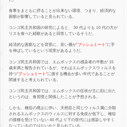
食事をまともに摂ることが出来ない環境、つまり、経済的な
困窮が影響していると見られている。
コンゴ民主共和国の研究によると、 30 代よりも 10 代の方が
リスを食べた経験があると回答しているそうだ。
経済的な困窮などを背景に、若い層が
“ブッシュミート”
に手
を伸ばしているという現実があるようだ。
コンゴ民主共和国では、エムポックスの感染者の半数が 15
歳未満と報告されているが、それはエムポックスウィルスを
持つ
“ブッシュミート”
に接する機会が多い年代であることが
関連すると考えられている。
コンゴ民主共和国では、エムポックスの症状が主に顔に出た
というのは、食習慣と関係したことが予想される。
しかも、種痘の廃止に伴い、天然痘と同じウィルス属に分類
されるエムポックスのウィルスに対する免疫が低下し、種痘
の接種を受けていない 40 代より下の世代には感染しやすく
なっているのではないかと見られている。