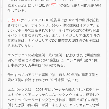
(※注 1)
始まった流行により 181 件
の確定症例と可能性例が発
生している。
(※注 1)
ナイジェリア CDC 報告書には 183 件の症例が記載
されているが、ナイジェリア発の 2 件の症例はイスラエルと
シンガポールで診断されており、それぞれの国での旅行関連
イベントとみなされている。また、ナイジェリア発の 3 件の
英国症例は、ナイジェリア CDC 報告書の 183 件の症例には
含まれていない。
エムポックスの確定症例、疑い症例、および/または可能性症
例で 3 番目と 4 番目に多い感染国は、コンゴ共和国( 97 例)
と中央アフリカ共和国( 69 例)である。
他のすべてのアフリカ諸国では、過去 50 年間の確定症例と
疑い症例の合計はそれぞれ 20 件未満であった。
エムポックスは、 2003 年にガーナ​​から輸入された感染した
エキゾチックアニマルからエムポックスウィルスに感染した
ペットのプレーリードッグとの接触後に米国で 47 件の確定
例または疑い例の発生が発生するまで、アフリカ以外では報