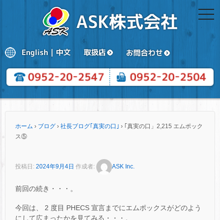
togg
navi
ホーム
›
ブログ
›
社長ブログ｢真実の口｣
›
｢真実の口」2,215 エムポック
ス⑤
投稿日:
2024年9月4日
作成者:
ASK Inc.
前回の続き・・・。
今回は、 2 度目 PHECS 宣言までにエムポックスがどのよう
にして広まったかを見てみる・・・。