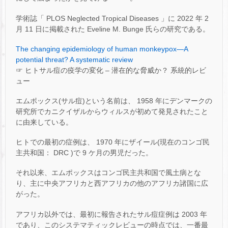
学術誌「 PLOS Neglected Tropical Diseases 」に 2022 年 2
月 11 日に掲載された Eveline M. Bunge 氏らの研究である。
The changing epidemiology of human monkeypox—A
potential threat? A systematic review
☞ ヒトサル痘の疫学の変化 – 潜在的な脅威か？ 系統的レビ
ュー
エムポックス(サル痘)という名前は、 1958 年にデンマークの
研究所でカニクイザルからウィルスが初めて発見されたこと
に由来している。
ヒトでの最初の症例は、 1970 年にザイール(現在のコンゴ民
主共和国： DRC )で 9 ケ月の男児だった。
それ以来、エムポックスはコンゴ民主共和国で風土病とな
り、主に中央アフリカと西アフリカの他のアフリカ諸国に広
がった。
アフリカ以外では、最初に報告されたサル痘症例は 2003 年
であり、このシステマティックレビューの時点では、一番最