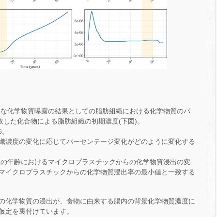
的な化学物質曝露の結果としての脂肪組織における化学物質のパ
取した化合物による脂肪組織の初期濃度(下図)。
26。
織濃度の変化に応じてパーセンテージ変化がどのように変化する
52 歳の年齢におけるマイクロプラスチックからの化学物質浸出の変
マイクロプラスチックからの化学物質浸出率の最小値と一致する
の化学物質の浸出が、食物に由来する腸内の背景化学物質濃度に
仮定を裏付けています。