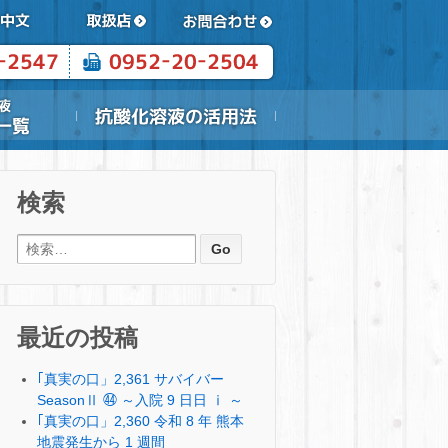
検索
検索:
最近の投稿
｢真実の口」2,361 サバイバー
SeasonⅡ ㊹ ～入院 9 日日 ⅰ ～
｢真実の口」2,360 令和 8 年 熊本
地震発生から 1 週間