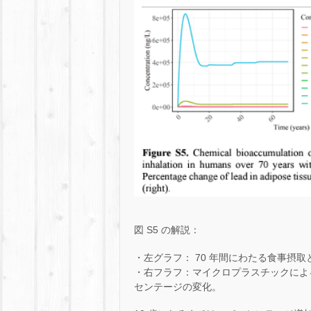
図 S5 の解説：
・左グラフ： 70 年間にわたる食事摂
・右フラフ：マイクロプラスチックによ
センテージの変化。