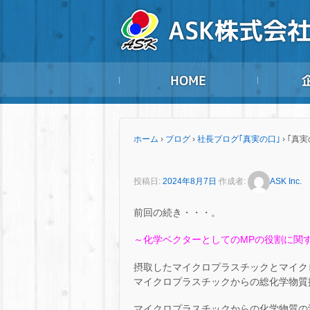
ホーム
›
ブログ
›
社長ブログ｢真実の口｣
›
｢真実
投稿日:
2024年8月7日
作成者:
ASK Inc.
前回の続き・・・。
～化学ベクターとしてのMPの役割に関
摂取したマイクロプラスチックとマイク
マイクロプラスチックからの総化学物質
マイクロプラスチックからの化学物質の