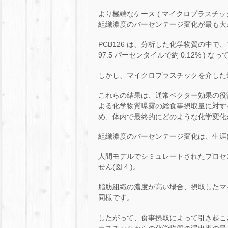
より極端なケース ( マイクロプラスチック
組織濃度のパーセンテージ変化が最も大きく、
PCB126 は、分析した化学物質の中
97.5 パーセンタイルで約 0.12% ) な
しかし、マイクロプラスチックを介した追
これらの結果は、通常ベクター効果の役
よる化学物質曝露の総食事摂取量に対す
め、体内で最終的にどのような化学変化
組織濃度のパーセンテージ変化は、生涯に
人間モデルでシミュレートされたプロセ
せん(図 4 )。
脂肪組織の濃度が高い場合、摂取したマ
同様です。
したがって、食事摂取によって引き起こさ