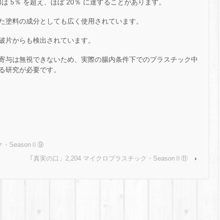
は 5％ を超え、ほぼ 20％ に達することがあります。
た塗料の成分としても広く使用されています。
破片からも検出されています。
寄与は無視できないため、実際の腸内条件下でのプラスチック中
る研究が必要です。
・SeasonⅡ⑨
｢真実の口」2,204 マイクロプラスチック・SeasonⅡ⑪
›