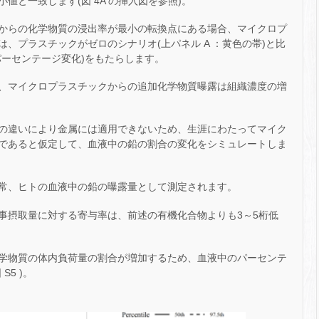
値と一致します(図 4A の挿入図を参照)。
からの化学物質の浸出率が最小の転換点にある場合、マイクロプ
、プラスチックがゼロのシナリオ(上パネル A ：黄色の帯)と比
パーセンテージ変化)をもたらします。
、マイクロプラスチックからの追加化学物質曝露は組織濃度の増
の違いにより金属には適用できないため、生涯にわたってマイク
一定であると仮定して、血液中の鉛の割合の変化をシミュレートしま
常、ヒトの血液中の鉛の曝露量として測定されます。
事摂取量に対する寄与率は、前述の有機化合物よりも3～5桁低
学物質の体内負荷量の割合が増加するため、血液中のパーセンテ
5 )。