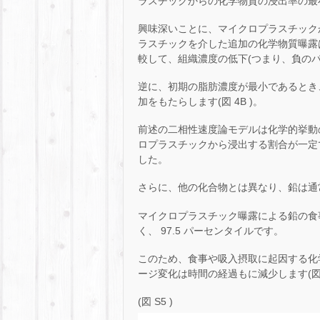
ラスチックからの化学物質の浸出率の最小
興味深いことに、マイクロプラスチック
ラスチックを介した追加の化学物質曝露は
較して、組織濃度の低下(つまり、負の
逆に、初期の脂肪濃度が最小であるとき
加をもたらします(図 4B )。
前述の二相性速度論モデルは化学的挙動
ロプラスチック​​から浸出する割合が
した。
さらに、他の化合物とは異なり、鉛は通
マイクロプラスチック曝露による鉛の食
く、 97.5 パーセンタイルです。
このため、食事や吸入摂取に起因する化
ージ変化は時間の経過もに減少します(図 S
(図 S5 )