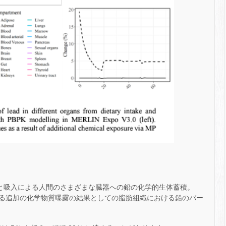
取と吸入による人間のさまざまな臓器への鉛の化学的生体蓄積。
る追加の化学物質曝露の結果としての脂肪組織における鉛のパー