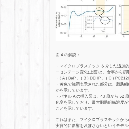
図 4 の解説：
・マイクロプラスチック を介した追加
ーセンテージ変化(上図)と、食事から摂
・( A ) BaP 、( B ) DEHP 、( C ) PCB1
・黄色で強調表示された部分は、脂肪組
かを示しています。
・パネル A の挿入図は、43 歳から 
化率を示しており、最大脂肪組織濃度が
ことを示しています。
これはまた、マイクロプラスチックから
実質的に影響を及ぼさないというモデル