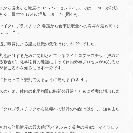
から浸出する濃度の 97.5 パーセンタイル) では、 BaP が脂肪
最大で 17.4% 増加しました (図4 A)。
で、マイクロプラスチック 曝露から食事摂取量への寄与が最も高く(
っていました。
加曝露による脂肪組織の変化はわずか 2% でした。
割を評価するために使用されているマイクロプラスチック摂取に
る割合が、化学物質の種類によって体内分布プロセスが異なるた
が起こるかを知るには不十分です。
わたって不規則であるように見えます(図 4 )。
スのため、体内の化学物質は時間の経過とともに着実に増加しま
イクロプラスチックから組織への移行の勾配は減少し、逆もまた
れる脂肪濃度の最大値(下パネル A ：黄色の帯)は、マイクロプ