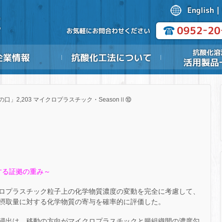
の口」2,203 マイクロプラスチック・SeasonⅡ⑩
する証拠の重み～
ロプラスチック粒子上の化学物質濃度の変動を完全に考慮して、
摂取量に対する化学物質の寄与を確率的に評価した。
浸出は、移動の方向がマイクロプラスチックと腸組織間の濃度勾