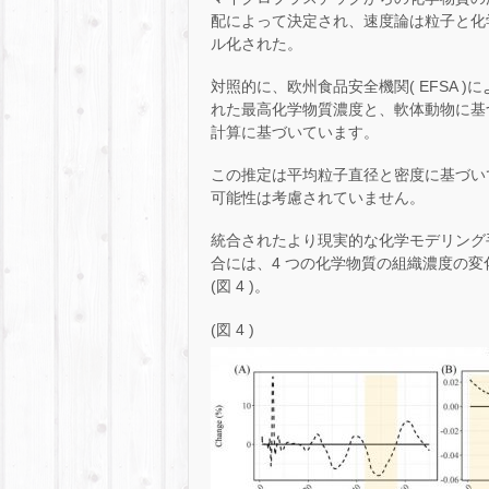
配によって決定され、速度論は粒子と化
ル化された。
対照的に、欧州食品安全機関( EFSA
れた最高化学物質濃度と、軟体動物に基
計算に基づいています。
この推定は平均粒子直径と密度に基づい
可能性は考慮されていません。
統合されたより現実的な化学モデリング手
合には、4 つの化学物質の組織濃度の
(図 4 )。
(図 4 )