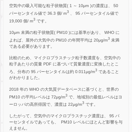
空気中の吸入可能な粒子状物質( 1 ～ 10μm )の濃度は、 50
3
パーセンタイル値で 36.3 個/ m
、 95 パーセンタイル値で
3
19,000 個/ m
です。
10μm 未満の粒子状物質( PM10 )には基準があり、 WHO に
3
よれば、屋外の大気中の PM10 の年間平均は 20μg/m
未満
である必要があります。
比較のため、マイクロプラスチック粒子数濃度を、空気中の
粒子あたりの質量 PDF に基づいて質量濃度に変換したとこ
3
ろ、分布の 95 パーセンタイルは約 0.011μg/m
であること
がわかりました。
2018 年の WHO の大気質データベースに基づくと、世界の
3
PM10 の平均レベルは 72μg/m
で、地域別の最低レベルはヨ
3
ーロッパの高所得国で、濃度は 22μg/m
です。
したがって、空気中のマイクロプラスチック濃度は、 95 パ
ーセンタイルであっても、 PM10 レベルにほとんど影響を与
えません。