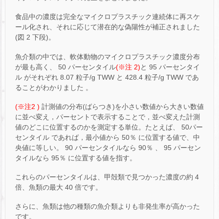
食品中の濃度は完全なマイクロプラスチック連続体に再スケ
ール化され、それに応じて潜在的な偽陽性が補正されました
(図 2 下段)。
魚介類の中では、軟体動物のマイクロプラスチック濃度分布
が最も高く、 50 パーセンタイル
(※注 2)
と 95 パーセンタイ
ル がそれぞれ 8.07 粒子/g TWW と 428.4 粒子/g TWW であ
ることがわかりました 。
(※注2 )
計測値の分布(ばらつき)を小さい数値から大きい数値
に並べ変え，パーセントで表示することで，並べ変えた計測
値のどこに位置するのかを測定する単位。たとえば、 50パー
センタイル であれば，最小値から 50％ に位置する値で、中
央値に等しい。 90 パーセンタイルなら 90％ 、 95 パーセン
タイルなら 95％ に位置する値を指す。
これらのパーセンタイルは、甲殻類で見つかった濃度の約 4
倍、魚類の最大 40 倍です。
さらに、魚類は他の種類の魚介類よりも非発生率が高かった
です。