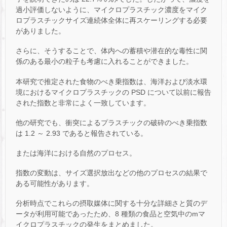
過小評価しないように、マイクロプラスチック濃度をマイク
ロプラスチックサイズ連続体全体に再スケーリングする必要
がありました。
さらに、そうすることで、体内への蓄積や潜在的な毒性に関
係のある最小の粒子も考慮に入れることができました。
本研究で推定された食物のべき乗指数は、海洋および淡水環
境におけるマイクロプラスチックの PSD について以前に報告
された指数と非常によく一致しています。
他の研究でも、衝突によるプラスチックの破砕のべき乗指数
は 1.2 ～ 2.93 であると報告されている。
または海洋における自然のプロセス。
指数の変動は、サイズ選択放出などの他のプロセスの結果で
ある可能性があります。
分析時点でこれらの摂取媒体に関する十分な詳細さと質のデ
ータが利用可能であったため、8 種類の食品と空気中のmマ
イクロプラスチックの発生をまとめました。