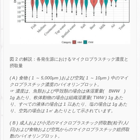
図 2 の解説：各発生源におけるマイクロプラスチック濃度と
摂取量
( A ) 食物 ( 1 ～ 5,000μm )および空気( 1 ～ 10μm ) 中のマイ
クロプラスチック濃度のバイオリンプロット。
☞ 濃度は、魚類および甲殻類の場合は体湿重量( BWW )
1g あたり、軟体動物の場合は組織湿重量( TWW ) 1g あた
り、すべての液体の場合は 1 ㍑あたり、塩の場合は 1g あた
り、空気の場合は 1㎥ あたりとして示されています。
( B ) 成人および小児のマイクロプラスチック摂取数(粒子/人/
日)および食物および空気からのマイクロプラスチック総摂取
数のバイオリンプロット。