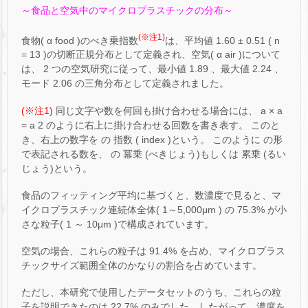
～食品と空気中のマイクロプラスチックの分布～
(※注1)
食物( α food )のべき乗指数
は、平均値 1.60 ± 0.51 ( n
= 13 )の切断正規分布として定義され、空気( α air )について
は、 2 つの空気研究に従って、最小値 1.89 、最大値 2.24 、
モード 2.06 の三角分布として定義されました。
(※注1)
同じ文字や数を何回も掛け合わせる場合には、 a × a
= a 2 のように右上に掛け合わせる回数を書き表す。 このと
き、右上の数字を の 指数 ( index )という。 このように の形
で表記される数を、 の 冪乗 (べきじょう)もしくは 累乗 (るい
じょう)という。
食品のフィッティング平均に基づくと、数濃度で見ると、マ
イクロプラスチック連続体全体( 1～5,000μm ) の 75.3% が小
さな粒子( 1 ～ 10μm )で構成されています。
空気の場合、これらの粒子は 91.4% を占め、マイクロプラス
チックサイズ範囲全体のかなりの割合を占めています。
ただし、本研究で使用したデータセットのうち、これらの粒
子を説明できたのは 22.7% のみでした。したがって、濃度を