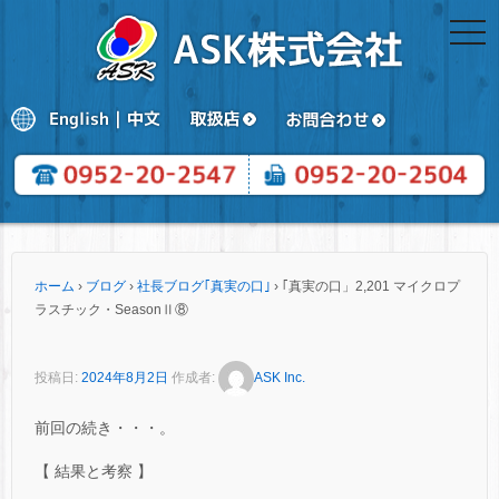
togg
navi
ホーム
›
ブログ
›
社長ブログ｢真実の口｣
›
｢真実の口」2,201 マイクロプ
ラスチック・SeasonⅡ⑧
投稿日:
2024年8月2日
作成者:
ASK Inc.
前回の続き・・・。
【 結果と考察 】