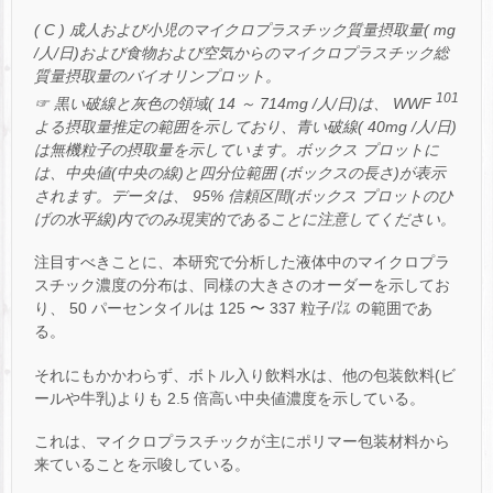
( C ) 成人および小児のマイクロプラスチック質量摂取量( mg
/人/日)および食物および空気からのマイクロプラスチック総
質量摂取量のバイオリンプロット。
101
☞ 黒い破線と灰色の領域( 14 ～ 714mg /人/日)は、 WWF
よる摂取量推定の範囲を示しており、青い破線( 40mg /人/日)
は無機粒子の摂取量を示しています。ボックス プロットに
は、中央値(中央の線)と四分位範囲 (ボックスの長さ)が表示
されます。データは、 95% 信頼区間(ボックス プロットのひ
げの水平線)内でのみ現実的であることに注意してください。
注目すべきことに、本研究で分析した液体中のマイクロプラ
スチック濃度の分布は、同様の大きさのオーダーを示してお
り、 50 パーセンタイルは 125 〜 337 粒子/㍑ の範囲であ
る。
それにもかかわらず、ボトル入り飲料水は、他の包装飲料(ビ
ールや牛乳)よりも 2.5 倍高い中央値濃度を示している。
これは、マイクロプラスチックが主にポリマー包装材料から
来ていることを示唆している。