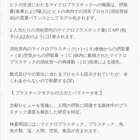
ヒトの生涯にわたるマイクロプラスチックへの曝露は、摂取
量(食事および吸入)とヒトの体内での消失プロセス(消化管経
由)の質量バランスとしてモデル化されます。
1 人当たりの消化管内のマイクロプラスチック量( C MP (粒
子/人)は次のように計算されます。
消化管内のマイクロプラスチック( t )＝( A )食物からの摂取量
＋ ( B )空気からの摂取量 ＋ ( C )体内に蓄積されたマイクロ
プラスチックの消化管への再移動 – ( D )排泄による損失。
数式及びその算出に当たるプロセスも提示されていたが、全
くわあからないので割愛する(笑)
【 プラスチックモデルの入力とパラメータ化 】
文献レビューを実施し、人間の摂取に関連する媒体中のプラ
スチック濃度を報告した研究を特定。
検索用語には、マイクロプラスチック、プラスチック、魚、
魚介類、塩、人間、空気、食品が含まれます。