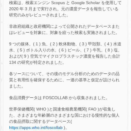
検索は、検索エンジン Scopus と Google Scholar を使用して
2020 年 3 月まで実行され、元の濃度データを報告している
研究のみがレビューされました。
非政府組織と政府機関によって公開されたデータベースまた
はレビューを対象に、対象を絞った検索も実施されました。
9 つの媒体、( 1 ) 魚、( 2 ) 軟体動物、( 3 ) 甲殻類、( 4 ) 水道
水、( 5 ) ボトル入りの水、( 6 ) ビール、( 7 ) 牛乳、( 8 ) 塩、
および( 9 ) 空気でマイクロプラスチック濃度を報告した合計
134 の研究が特定されました。
各ソースについて、その後のモデル分析のためのデータの品
質と有用性を確保するために、一連の基準と仮定が設けられ
ました。
食品消費データは FOSCOLLAB から収集されました。
世界保健機関( WHO )と国連食糧農業機関( FAO )が収集し
た、さまざまな年齢層のさまざまな国における慢性的な個人
の食品摂取に関するデータベース(
https://apps.who.int/foscollab
)。