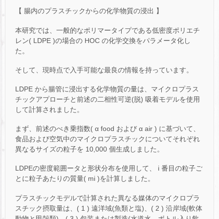
【 腸内のプラスチックからの化学物質の浸出 】
本研究では、一般的なポリマータイプである低密度ポリエチ
レン( LDPE )の場合の HOC の化学交換をパラメータ化し
た。
そして、現時点で入手可能な最良の情報を持っています。
LDPE から腸管に浸出する化学物質の量は、マイクロプラス
チックアプローチと前述の二相性可逆(脱) 吸着モデルを使用
して計算されました。
まず、前述のべき乗指数( α food および α air ) に基づいて、
食品および空気中のマイクロプラスチックについてそれぞれ
異なるサイズの粒子を 10,000 個生成しました。
LDPEの密度範囲ータと形状分布を使用して、 i 番目の粒子ご
とに粒子あたりの質量( mi )を計算しました。
プラスチックモデルで計算された異なる媒体のマイクロプラ
スチック摂取量は、( 1 ) 遠洋域(魚類と塩)、( 2 ) 沿岸域(軟体
動物と甲殻類)、( 3 ) 包装または製造(水道水、ボトル入り飲