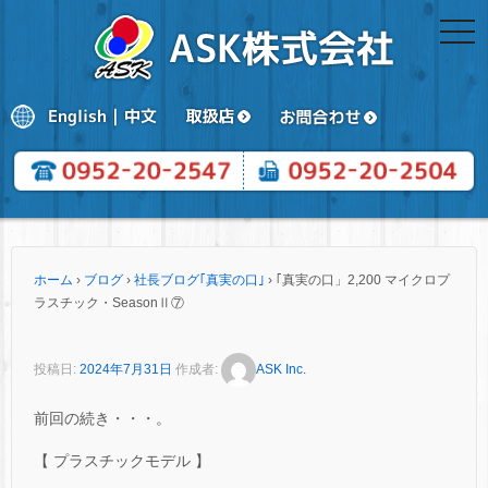
togg
navi
ホーム
›
ブログ
›
社長ブログ｢真実の口｣
›
｢真実の口」2,200 マイクロプ
ラスチック・SeasonⅡ⑦
投稿日:
2024年7月31日
作成者:
ASK Inc.
前回の続き・・・。
【 プラスチックモデル 】