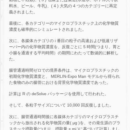
料水、ビール、牛乳)、( 4 ) 大気の 4 つのカテゴリーに再定
義されました。
最後に、各カテゴリーのマイクロプラスチック上の化学物質
濃度も確率的にシミュレートされました。
次に、各媒体カテゴリの i 番目の粒子の高速および低速リザ
ーバー内の化学物質濃度を、反復ごとに 5 時間(つまり、胃と
小腸を通過する平均時間）の期間にわたって数値的に解析し
た。
腸管通過時間ゼロでの境界条件は、マイクロプラスチックの
初期化学物質濃度と、 MERLIN-Expo Man モデルから得られ
た食物のみの腸管における背景化学物質濃度であった。
計算は R の deSolve パッケージを使用して行われた。
そして、各粒子サイズについて 10,000 回反復しました。
次に、腸管通過時間後に各媒体カテゴリのマイクロプラスチ
ックから放出される化学物質の量( μg )を、その発生源のプラ
スチック摂取量(つまり、摂取量 × mi )に基づいて計算しまし