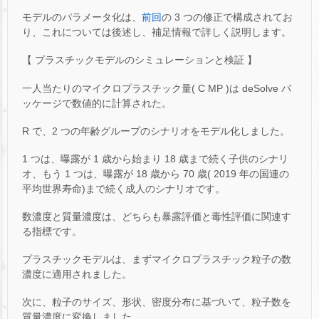
モデルのパラメータ化は、
前回
の 3 つの修正で構成されてお
り、これについては後述し、補足情報で詳しく説明します。
【 プラスチックモデルのシミュレーションと検証 】
一人当たりのマイクロプラスチック量( C MP )は deSolve パ
ッケージで数値的に計算された。
R で、2 つの年齢グループのシナリオをモデル化しました。
1 つは、曝露が 1 歳から始まり 18 歳まで続く子供のシナリ
オ、もう 1 つは、曝露が 18 歳から 70 歳( 2019 年の国連の
平均世界寿命)まで続く成人のシナリオです。
数濃度と質量濃度は、どちらも暴露評価と毒性評価に関連す
る指標です。
プラスチックモデルは、まずマイクロプラスチック粒子の数
濃度に適用されました。
次に、粒子のサイズ、形状、密度分布に基づいて、粒子数を
質量濃度に変換しました。