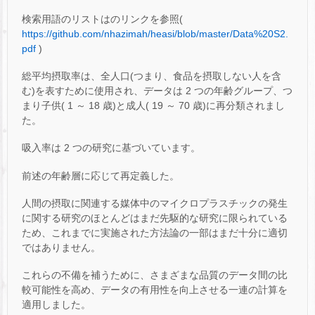
検索用語のリストはのリンクを参照(
https://github.com/nhazimah/heasi/blob/master/Data%20S2.
pdf
)
総平均摂取率は、全人口(つまり、食品を摂取しない人を含
む)を表すために使用され、データは 2 つの年齢グループ、つ
まり子供( 1 ～ 18 歳)と成人( 19 ～ 70 歳)に再分類されまし
た。
吸入率は 2 つの研究に基づいています。
前述の年齢層に応じて再定義した。
人間の摂取に関連する媒体中のマイクロプラスチックの発生
に関する研究のほとんどはまだ先駆的な研究に限られている
ため、これまでに実施された方法論の一部はまだ十分に適切
ではありません。
これらの不備を補うために、さまざまな品質のデータ間の比
較可能性を高め、データの有用性を向上させる一連の計算を
適用しました。