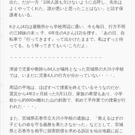
出た。だが一方「108人誰も欠けないように点呼し、先生は
よくやってくれた。誰が悪いと思ったことはない」と話す保
護者もいる。
Kさん(42)は避難所から学校周辺に通い、今も毎日、行方不明
の三姉妹の末っ 子、6年生のAさん(12)を捜す。「あの日、自
転車で『行ってきます』って出かけたままで。私はずっと待
ってる。もう帰ってきてもいいころだよ」
－－－－－－－－－－－－－－－－－－－－－－
津波で児童や教師ら84人が犠牲となった宮城県の大川小学校
では、いまだに児童4人の行方が分かっていない・・・。
周辺の平地は、ほぼすべて捜索を終えているそうなのだが、
震災から4年2ヶ月経った5月11日、家族の希望もあり、小学
校から約800m離れた山の斜面で、初めて手作業での捜索が行
われた・・・。
また、宮城県石巻市立大川小学校の遺族は、「救えるはずの
子どもの命を守る義務を果たさなかった」などとして、宮城
県と石巻市を相手に損害賠償を求める訴訟を仙台地裁に起こ