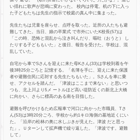
い揺れに歌声が悲鳴に変わった。 校内は停電。机の下に入っ
た子どもたちは先生の指示で校庭の真ん中に集まった。
先生たちは児童を座らせ、点呼を取った。近所の人たちも避
難してきた。当日、娘の卒業式 で市外にいたK校長(57)は
「この時、恐怖と混乱から泣き叫んだり、嘔吐（おうと） し
たりする子どももいた」と後日、報告を受けた。学校は、混
乱していた。
自宅から車でSさんを迎えに来た母Kさん(33)は学校到着を午
後3時25分ごろと 記憶する。「名簿を手に、迎えに来た保護
者や避難住民に応対する先生たちもいた」。Sさんを車に乗
せ、アクセルを踏んだ。「津波はここまで来ない」と思いつ
つも、北上川より5メ ートルほど高い堤防近くの新北上大橋
に向かい、さらに標高のある南を目指した。
避難を呼びかけるため広報車で河口に向かった市職員、Tさ
ん(53)は3時20分ごろ、学校から約1キロ海側の墓地近くにい
た。「沿岸の松林の奥に水しぶきが見えた。津波 だと思っ
た」。Ｕターンして拡声機で繰り返した。「津波です。避難
して」