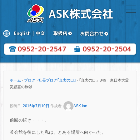
togg
navi
ホーム
›
ブログ
›
社長ブログ｢真実の口｣
›
｢真実の口」849 東日本大震
災慰霊の旅⑳
投稿日:
2015年7月10日
作成者:
ASK Inc.
前回の続き・・・。
釜会館を後にした私は、とある場所へ向かった。