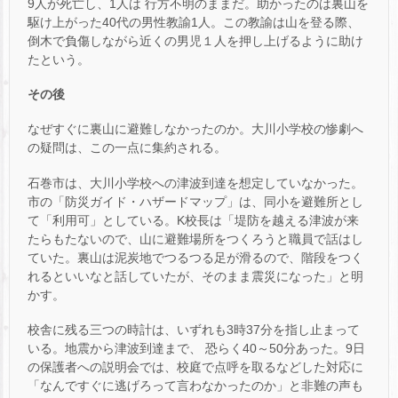
9人が死亡し、1人は 行方不明のままだ。助かったのは裏山を
駆け上がった40代の男性教諭1人。この教諭は山を登る際、
倒木で負傷しながら近くの男児１人を押し上げるように助け
たという。
その後
なぜすぐに裏山に避難しなかったのか。大川小学校の惨劇へ
の疑問は、この一点に集約される。
石巻市は、大川小学校への津波到達を想定していなかった。
市の「防災ガイド・ハザードマップ」は、同小を避難所とし
て「利用可」としている。K校長は「堤防を越える津波が来
たらもたないので、山に避難場所をつくろうと職員で話はし
ていた。裏山は泥炭地でつるつる足が滑るので、階段をつく
れるといいなと話していたが、そのまま震災になった」と明
かす。
校舎に残る三つの時計は、いずれも3時37分を指し止まって
いる。地震から津波到達まで、 恐らく40～50分あった。9日
の保護者への説明会では、校庭で点呼を取るなどした対応に
「なんですぐに逃げろって言わなかったのか」と非難の声も