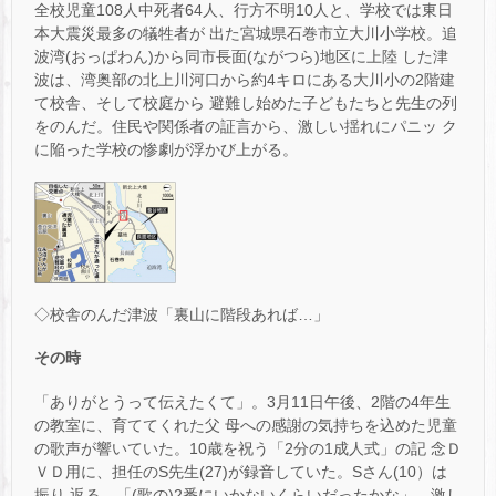
全校児童108人中死者64人、行方不明10人と、学校では東日
本大震災最多の犠牲者が 出た宮城県石巻市立大川小学校。追
波湾(おっぱわん)から同市長面(ながつら)地区に上陸 した津
波は、湾奥部の北上川河口から約4キロにある大川小の2階建
て校舎、そして校庭から 避難し始めた子どもたちと先生の列
をのんだ。住民や関係者の証言から、激しい揺れにパニッ ク
に陥った学校の惨劇が浮かび上がる。
◇校舎のんだ津波「裏山に階段あれば…」
その時
「ありがとうって伝えたくて」。3月11日午後、2階の4年生
の教室に、育ててくれた父 母への感謝の気持ちを込めた児童
の歌声が響いていた。10歳を祝う「2分の1成人式」の記 念Ｄ
ＶＤ用に、担任のS先生(27)が録音していた。Sさん(10）は
振り 返る。「(歌の)2番にいかないくらいだったかな」。激し