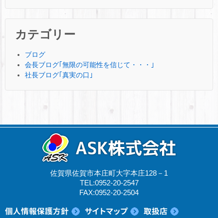
カテゴリー
ブログ
会長ブログ｢無限の可能性を信じて・・・｣
社長ブログ｢真実の口｣
佐賀県佐賀市本庄町大字本庄128－1
TEL:0952-20-2547
FAX:0952-20-2504