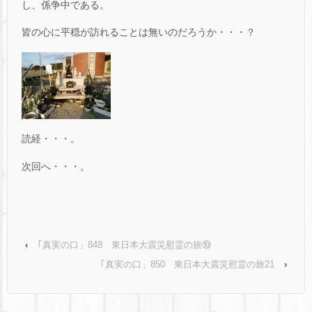
し、係争中である。
皆の心に平穏が訪れることは無いのだろうか・・・？
読経・・・。
次回へ・・・。
‹
｢真実の口」848 東日本大震災慰霊の旅⑲
｢真実の口」850 東日本大震災慰霊の旅21
›