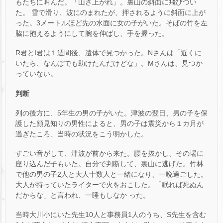
もたちに叫んだ。「山さ上がれ」。裏山の斜面に飛びつい
た。 雪で滑り、波にのまれたが、押されるように斜面に上が
った。3メートルほど先の水面に女の子がいた。そばの竹を左
脇に抱えるようにして腕を伸ばし、手を握った。
R君とI君は１週間後、遺体で見つかった。Nさんは「近くに
いたら、なんぼでも助けたんだけどな」。Mさんは、見つか
っていない。
判断
列の後方に、5年生の男の子がいた。津波の翌日、男の子を保
護した顔見知りの男性によると、男の子は震災から１カ月が
過ぎたころ、当時の状況をこう明かした。
すごい音がして、津波が前から来た。腰を抜かし、その場に
座り込んだ子もいた。自分で判断して、裏山に逃げた。竹林
で他の男の子2人と大人十数人と一緒になり、一晩過ごした。
大人が持っていたライターで火をおこした。「眠れば死ぬん
だからな」と言われ、一睡もしなか った。
当時大川小にいた先生10人と事務員1人のうち、S先生を含む