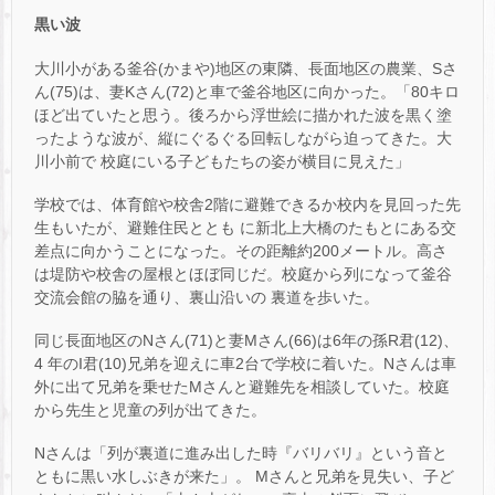
黒い波
大川小がある釜谷(かまや)地区の東隣、長面地区の農業、Sさ
ん(75)は、妻Kさん(72)と車で釜谷地区に向かった。「80キロ
ほど出ていたと思う。後ろから浮世絵に描かれた波を黒く塗
ったような波が、縦にぐるぐる回転しながら迫ってきた。大
川小前で 校庭にいる子どもたちの姿が横目に見えた」
学校では、体育館や校舎2階に避難できるか校内を見回った先
生もいたが、避難住民ととも に新北上大橋のたもとにある交
差点に向かうことになった。その距離約200メートル。高さ
は堤防や校舎の屋根とほぼ同じだ。校庭から列になって釜谷
交流会館の脇を通り、裏山沿いの 裏道を歩いた。
同じ長面地区のNさん(71)と妻Mさん(66)は6年の孫R君(12)、
4 年のI君(10)兄弟を迎えに車2台で学校に着いた。Nさんは車
外に出て兄弟を乗せたMさんと避難先を相談していた。校庭
から先生と児童の列が出てきた。
Nさんは「列が裏道に進み出した時『バリバリ』という音と
ともに黒い水しぶきが来た」。 Mさんと兄弟を見失い、子ど