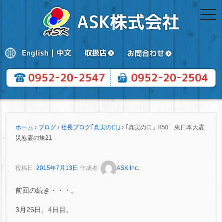
togg
navi
ホーム
›
ブログ
›
社長ブログ｢真実の口｣
›
｢真実の口」850 東日本大震
災慰霊の旅21
投稿日:
2015年7月13日
作成者:
ASK Inc.
前回の続き・・・。
3月26日、4日目。