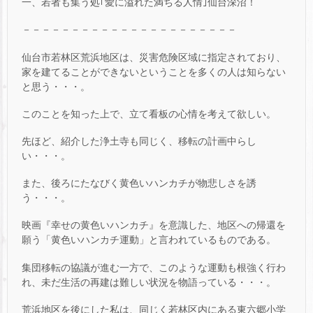
一、若者も集う処｢愛に溢れた満ちる人情｣仙台深沼！
－－－－－－－－－－－－－－－－－－－－－－
仙台市若林区荒浜地区は、災害危険区域に指定されており、
家を建てることができないということを多くの人は知らない
と思う・・・。
このことを知った上で、立て看板の心情を考えて欲しい。
先ほど、紹介した浄土寺も同じく、移転の計画中らし
い・・・。
また、後ろにたなびく黄色いハンカチが物悲しさを誘
う・・・。
映画『幸せの黄色いハンカチ』を意識した、地区への帰還を
願う「黄色いハンカチ運動」と言われているものである。
集団移転の協議が進む一方で、このような運動も根強く行わ
れ、未だ生活の再建は難しい状況を物語っている・・・。
荒浜地区を後にした私は、同じく若林区内にある東六郷小学