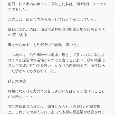
前日、仙台市内のホテルに宿泊した私は、朝9時頃、チェック
アウトした。
この日は、仙台市内から南下して行く予定にしていた。
最初に訪れたのは、仙台市若林区亘理町荒浜地区にある“祈り
の塔”である。
車を走らせること約30分で目的地に着いた。
この地区は、仙台市唯一の海水浴場として多くの人に親しま
れてきた深沼海水浴場からすぐと言うことあり、砂を大量に
含んだ津波が住宅地を襲い、かなりの内陸部まで、海岸にあ
った砂が今でも残されている。
砂と大津波・・・。
犠牲になられた方のその苦しさはいかばかりか図り知ること
が出来ない・・・。
荒浜慈聖観音の横には、犠牲になられた方189人の慰霊碑
と、これまで海岸入り口にあった木製の慰霊塔が移設されて