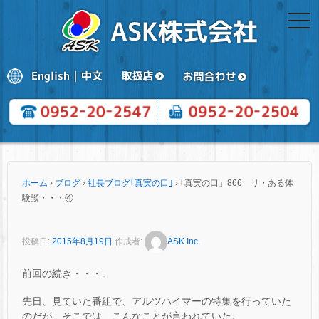
togg
navi
ホーム
›
ブログ
›
社長ブログ｢真実の口｣
›
｢真実の口」866 リ・ある体
験談・・・④
投稿日:
2015年8月19日
作成者:
ASK Inc.
前回の続き・・・。
先日、見ていた番組で、アルツハイマーの特集を行っていた
のだが、そこでは、こんなことが言われていた。