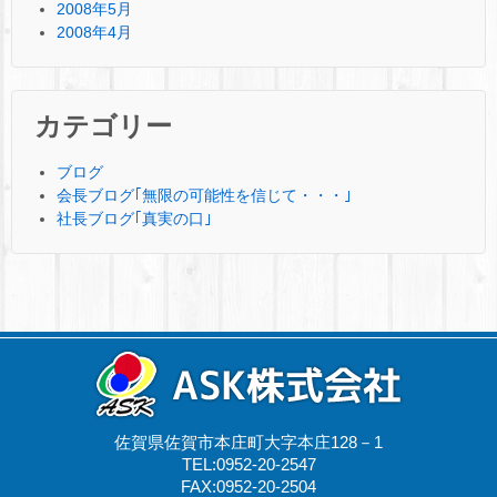
2008年5月
2008年4月
カテゴリー
ブログ
会長ブログ｢無限の可能性を信じて・・・｣
社長ブログ｢真実の口｣
佐賀県佐賀市本庄町大字本庄128－1
TEL:0952-20-2547
FAX:0952-20-2504