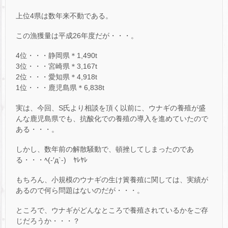
上位4県は数年来不動である。
この漁獲量は平成26年度だが・・・。
4位・・・静岡県＊1,490t
3位・・・宮崎県＊3,167t
2位・・・愛知県＊4,918t
1位・・・鹿児島県＊6,838t
実は、今回、S氏より相談を頂く以前に、ウナギの養殖が盛
んな鹿児島県でも、抗酸化での養殖の導入を進めていたので
ある・・・。
しかし、数年前の解散騒動で、頓挫してしまったのであ
る・・・ﾍ(-′д`-)ゝﾔﾚﾔﾚ
もちろん、小規模のウナギの生け簀養殖に関しては、実績が
あるので何ら問題はないのだが・・・。
ところで、ウナギがどんなところで養殖されているかをご存
じだろうか・・・？