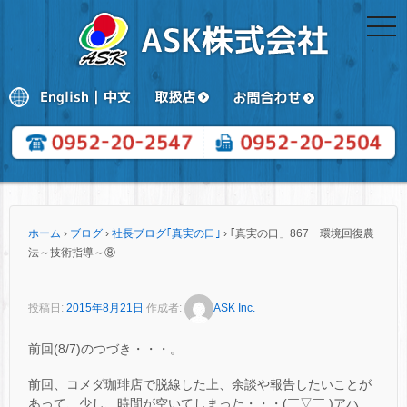
togg
navi
ホーム
›
ブログ
›
社長ブログ｢真実の口｣
›
｢真実の口」867 環境回復農
法～技術指導～⑧
投稿日:
2015年8月21日
作成者:
ASK Inc.
前回(8/7)のつづき・・・。
前回、コメダ珈琲店で脱線した上、余談や報告したいことが
あって、少し、時間が空いてしまった・・・(￣▽￣;)アハ