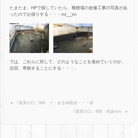
たまたま、HPで探していたら、養鰻場の改修工事の写真があ
ったのでお借りする・・・m(__)m
では、これらに対して、どのようなことを進めていくのか、
次回、寄稿することにする・・・。
‹
｢真実の口」866 リ・ある体験談・・・④
｢真実の口」868 余談xxiv
›