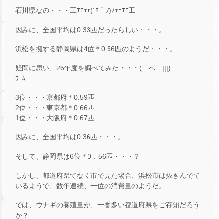
石川県なの・・・工ｴｴｪｪ(´ﾛ｀ﾉ)ﾉｪｪｴｴ工
因みに、全国平均は0.33匹だったらしい・・・。
浜松を擁する静岡県は4位＊0.56匹のようだ・・・。
疑問に思い、26年度を調べてみた・・・(￣へ￣|||)
ｳｰﾑ
3位・・・京都府＊0.59匹
2位・・・東京都＊0.66匹
1位・・・大阪府＊0.67匹
因みに、全国平均は0.36匹・・・。
そして、静岡県は6位＊0．56匹・・・？
しかし、都道府県でなく市で見た場合、浜松市は抜きんでて
いるようで、数年連続、一位の消費量のようだ。
では、ウナギの養殖量が、一番多い都道府県をご存知だろう
か？