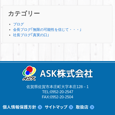
カテゴリー
ブログ
会長ブログ｢無限の可能性を信じて・・・｣
社長ブログ｢真実の口｣
佐賀県佐賀市本庄町大字本庄128－1
TEL:0952-20-2547
FAX:0952-20-2504