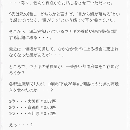
・・・等々、色んな視点からお話しをさせていただいた。
S氏は私の話に、どちらかと言えば、“目から鱗が落ちる”とい
う感じではなく、“目がテン”という感じで耳を傾けていた。
そこから、S氏が携わっているウナギの養殖や鱒の養殖に関
する話題に移る・・・。
最近は、値段が高騰して、なかなか食卓に上る機会に恵まれ
なくなった感があるが・・・。
ところで、ウナギの消費量が、一番多い都道府県をご存知だ
ろうか？
各都道府県民1人が、1年間(平成26年)に何匹のうなぎの蒲焼
きを食べたのか・・・？
3位・・・大阪府＊0.57匹
2位・・・京都府＊0.60匹
1位・・・石川県＊0.72匹
えっ・・・？