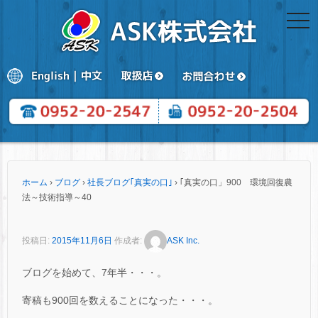
togg
navi
ホーム
›
ブログ
›
社長ブログ｢真実の口｣
›
｢真実の口」900 環境回復農
法～技術指導～40
投稿日:
2015年11月6日
作成者:
ASK Inc.
ブログを始めて、7年半・・・。
寄稿も900回を数えることになった・・・。