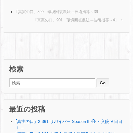
‹
｢真実の口」899 環境回復農法～技術指導～39
｢真実の口」901 環境回復農法～技術指導～41
›
検索
検索:
最近の投稿
｢真実の口」2,361 サバイバー SeasonⅡ ㊹ ～入院 9 日日
ⅰ ～