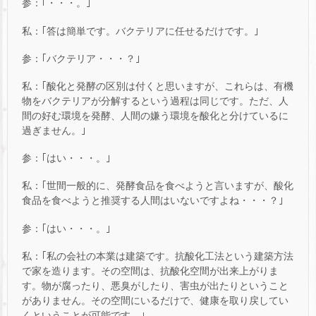
参：｢・・・。｣
私：｢答は簡単です。バクテリアに任せるだけです。｣
参：｢バクテリア・・・？｣
私：｢酸化と発酵の区別は付くと思いますが、これらは、有機
物をバクテリアが分解するという過程は同じです。ただ、人
間の好む環境を発酵、人間の嫌う環境を酸化と分けているに
過ぎません。｣
参：｢はい・・・。｣
私：｢世間一般的に、発酵食品を食べようと言いますが、酸化
食品を食べようと推奨する人間はいないですよね・・・？｣
参：｢はい・・・。｣
私：｢私の会社の本業は建築です。抗酸化工法という建築方法
で家を造ります。その空間は、抗酸化空間が出来上がりま
す。物が腐ったり、悪臭がしたり、害虫が出たりということ
がありません。その空間にいるだけで、健康を取り戻してい
くということが可能です。｣