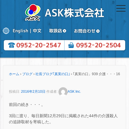
togg
navi
ホーム
›
ブログ
›
社長ブログ｢真実の口｣
›
｢真実の口」939 介護・・・16
投稿日:
2016年2月10日
作成者:
ASK Inc.
前回の続き・・・。
3回に渡り、毎日新聞12月29日に掲載された44件の介護殺人
の追跡取材を寄稿した。