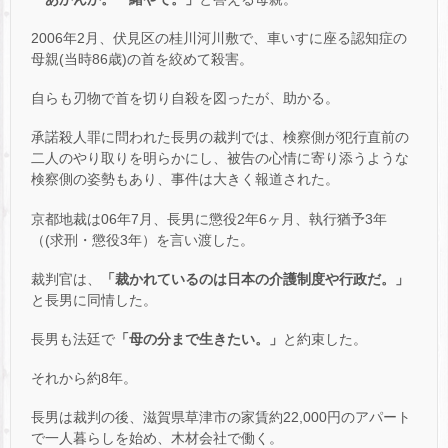
2006年2月、伏見区の桂川河川敷で、車いすに座る認知症の
母親(当時86歳)の首を絞めて殺害。
自らも刃物で首を切り自殺を図ったが、助かる。
承諾殺人罪に問われた長男の裁判では、検察側が犯行直前の
二人のやり取りを明らかにし、被告の心情に寄り添うような
検察側の姿勢もあり、事件は大きく報道された。
京都地裁は06年7月、長男に懲役2年6ヶ月、執行猶予3年
（(求刑・懲役3年）を言い渡した。
裁判官は、
「裁かれているのは日本の介護制度や行政だ。」
と長男に同情した。
長男も法廷で
「母の分まで生きたい。」
と約束した。
それから約8年。
長男は裁判の後、滋賀県草津市の家賃約22,000円のアパート
で一人暮らしを始め、木材会社で働く。