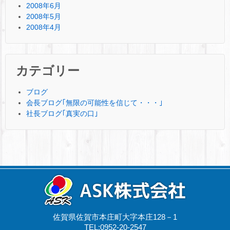
2008年6月
2008年5月
2008年4月
カテゴリー
ブログ
会長ブログ｢無限の可能性を信じて・・・｣
社長ブログ｢真実の口｣
佐賀県佐賀市本庄町大字本庄128－1
TEL:0952-20-2547