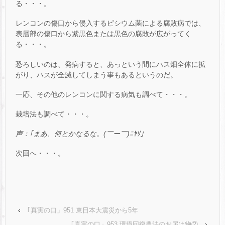
る・・・。
レンコンの傷口から侵入するピシウム菌による腐敗病では、
表層部の傷口から紫黒色または黒色の腐敗が広がってく
る・・・。
恐ろしいのは、発病すると、あっという間にハス畑全体に拡
がり、ハスが全滅してしまう事もあるというのだ。
一応、その他のレンコンに関する病気も調べて・・・。
栽培法も調べて・・・。
声：｢まあ、何とかなるな。
(
￣ー￣
)
ﾆﾔﾘ｣
次回へ・・・。
‹
｢真実の口」951 東日本大震災から5年
｢真実の口」953 環境回復農法のお届け物②
›