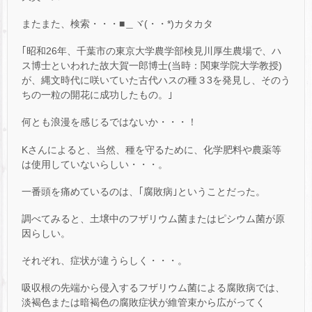
またまた、検索・・・■＿ヾ(・・*)カタカタ
｢昭和26年、千葉市の東京大学農学部検見川厚生農場で、ハ
ス博士といわれた故大賀一郎博士(当時：関東学院大学教授)
が、縄文時代に咲いていた古代ハスの種３3を発見し、そのう
ちの一粒の開花に成功したもの。｣
何とも浪漫を感じるではないか・・・！
Kさんによると、当然、種を守るために、化学肥料や農薬等
は使用していないらしい・・・。
一番頭を痛めているのは、｢腐敗病｣ということだった。
調べてみると、土壌中のフザリウム菌またはピシウム菌が原
因らしい。
それぞれ、症状が違うらしく・・・。
吸収根の先端から侵入するフザリウム菌による腐敗病では、
淡褐色または暗褐色の腐敗症状が維管束から広がってく