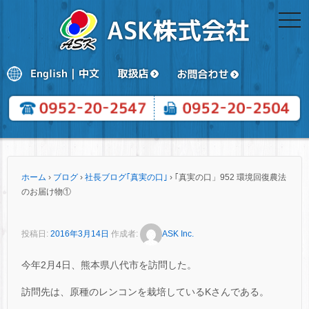
togg
navi
ホーム
›
ブログ
›
社長ブログ｢真実の口｣
›
｢真実の口」952 環境回復農法
のお届け物①
投稿日:
2016年3月14日
作成者:
ASK Inc.
今年2月4日、熊本県八代市を訪問した。
訪問先は、原種のレンコンを栽培しているKさんである。