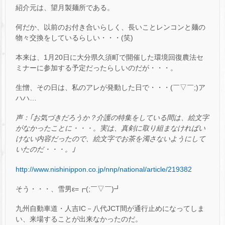
紹介元は、望月製麺所である。
何だか、以前のお付き合いらしく、長いことレンコンと麺の
物々交換をしているらしい・・・(笑)
本来は、1月20日に大分県久須町で開催した環境回復農法セ
ミナーに参加する予定だったらしいのだが・・・。
生憎、その日は、私のアレが発動した日で・・・(￣▽￣;)ア
ハハ…
声：｢お気づきだろうか？介護の特集をしている間は、絵文字
がなかったことに・・・。実は、真剣に取り組まなければい
けない内容だったので、絵文字でお茶を濁さないようにして
いたのだ・・・。｣
http://www.nishinippon.co.jp/nnp/national/article/219382
そう・・・、雪男ε=┏(;￣▽￣)┛
九州自動車道・人吉IC－八代JCT間が通行止めになってしま
い、来場することが出来なかったのだ。