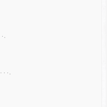
・・。
・・・。