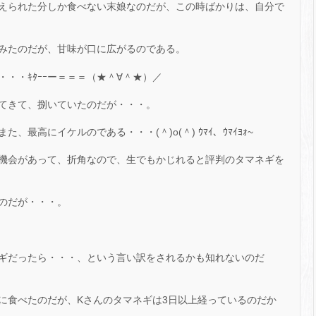
えられた分しか食べない末娘なのだが、この時ばかりは、自分で
みたのだが、甘味が口に広がるのである。
・・ｷﾀｰｰー＝＝＝（★＾∀＾★）／
てきて、捌いていたのだが・・・。
最高にイケルのである・・・(＾)o(＾) ｳﾏｲ、ｳﾏｲﾖｫ~
機会があって、折角なので、生でもかじれると評判のタマネギを
のだが・・・。
ギだったら・・・、という言い訳をされるかも知れないのだ
に食べたのだが、Kさんのタマネギは3日以上経っているのだか