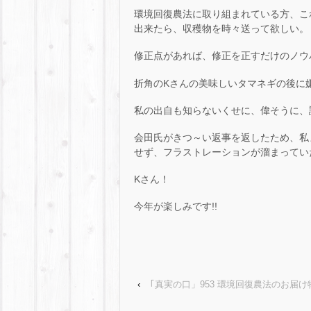
環境回復農法に取り組まれている方、こ
出来たら、収穫物を時々送って欲しい。
修正点があれば、修正を正すだけのノウ
折角のKさんの美味しいタマネギの後に
私の出自も知らないくせに、偉そうに、
会田氏がきつ～い返事を返したため、私
せず、フラストレーションが溜まっていた
Kさん！
今年が楽しみです!!
‹
｢真実の口」953 環境回復農法のお届け