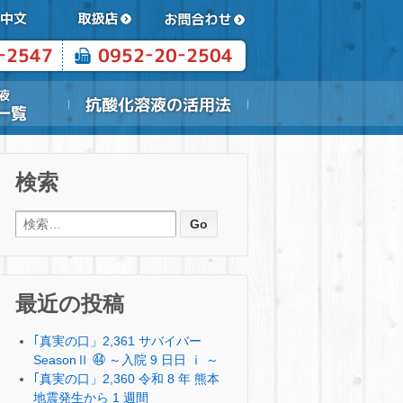
検索
検索:
最近の投稿
｢真実の口」2,361 サバイバー
SeasonⅡ ㊹ ～入院 9 日日 ⅰ ～
｢真実の口」2,360 令和 8 年 熊本
地震発生から 1 週間