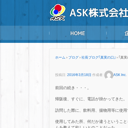
ホーム
›
ブログ
›
社長ブログ｢真実の口｣
›
｢真実
投稿日:
2016年3月18日
作成者:
ASK Inc.
前回の続き・・・。
帰阪後、すぐに、電話が掛かってきた。
訪問した際に、飲料用、揚物用等に使用
使用してみた所、何だか違うということ
ムを教えて欲しいとのことだった。