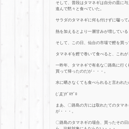
そして、普段はタマネギは自分の皿に与
進んで黙々と食べていた。
サラダのタマネギに何も付けずに囓って
熱を加えるとより一層甘みが増している・
そして、この日、仙台の市場で鰹を買っ
タマネギを鰹で巻いて食べると、これがまた、
一昨年、タマネギで有名な〇路島に行く
買って帰ったのだが・・・。
水に晒さなくても食べられると言われた
(;´Д`)ｹﾞﾛｹﾞﾛ
まあ、〇路島の方には取れたてのタマネ
が・・・。
〇路島のタマネギの場合、買ったその日
ら、比較対象にもならない・・・。