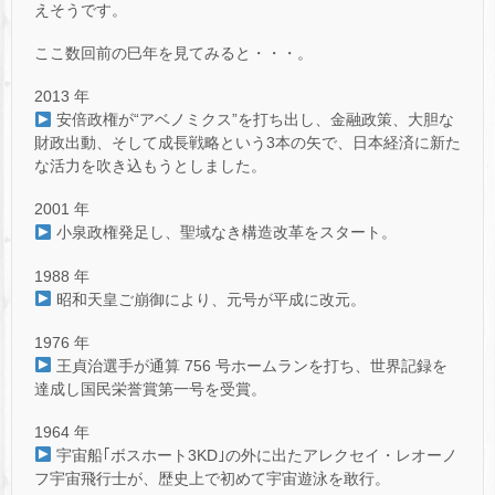
えそうです。
ここ数回前の巳年を見てみると・・・。
2013 年
安倍政権が“アベノミクス”を打ち出し、金融政策、大胆な
財政出動、そして成長戦略という3本の矢で、日本経済に新た
な活力を吹き込もうとしました。
2001 年
小泉政権発足し、聖域なき構造改革をスタート。
1988 年
昭和天皇ご崩御により、元号が平成に改元。
1976 年
王貞治選手が通算 756 号ホームランを打ち、世界記録を
達成 し国民栄誉賞第一号を受賞。
1964 年
宇宙船｢ボスホート3KD｣の外に出たアレクセイ・レオーノ
フ宇宙飛行士が、歴史上で初めて宇宙遊泳を敢行。