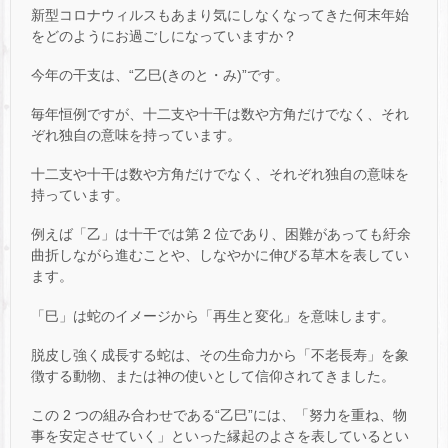
新型コロナウィルスもあまり気にしなくなってきた何末年始
をどのようにお過ごしになっていますか？
今年の干支は、“乙巳(きのと・み)”です。
毎年恒例ですが、十二支や十干は数や方角だけでなく、それ
ぞれ独自の意味を持っています。
十二支や十干は数や方角だけでなく、それぞれ独自の意味を
持っています。
例えば「乙」は十干では第 2 位であり、困難があっても紆余
曲折しながら進むことや、しなやかに伸びる草木を表してい
ます。
「巳」は蛇のイメージから「再生と変化」を意味します。
脱皮し強く成長する蛇は、その生命力から「不老長寿」を象
徴する動物、または神の使いとして信仰されてきました。
この 2 つの組み合わせである“乙巳”には、「努力を重ね、物
事を安定させていく」といった縁起のよさを表しているとい