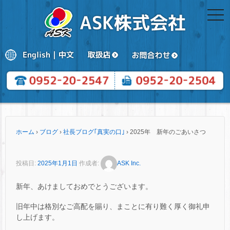
togg
navi
ホーム
›
ブログ
›
社長ブログ｢真実の口｣
›
2025年 新年のごあいさつ
投稿日:
2025年1月1日
作成者:
ASK Inc.
新年、あけましておめでとうございます。
旧年中は格別なご高配を賜り、まことに有り難く厚く御礼申
し上げます。