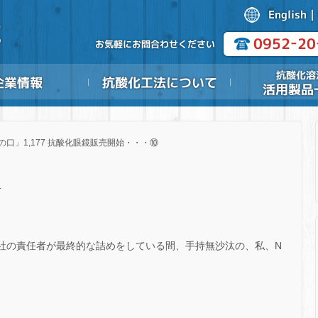
の口」1,177 抗酸化眼鏡販売開始・・・⑩
.
社の責任者が最終的な詰めをしている間、手持無沙汰の、私、N