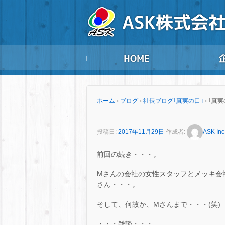
ホーム
›
ブログ
›
社長ブログ｢真実の口｣
›
｢真実
投稿日:
2017年11月29日
作成者:
ASK Inc
前回の続き・・・。
Mさんの会社の女性スタッフとメッキ会
さん・・・。
そして、何故か、Mさんまで・・・(笑)
・・・雑談・・・