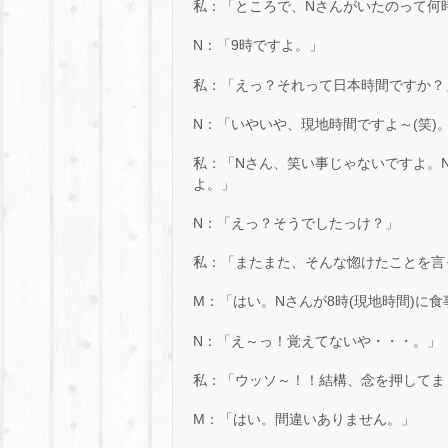
私：「ところで、Nさんがいたのって何
N：「9時ですよ。」
私：「えっ？それって日本時間ですか？
N：「いやいや、現地時間ですよ～(笑)
私：「Nさん、笑い事じゃないですよ。N
よ。」
N：「えっ？そうでしたっけ？」
私：「またまた、そんな惚けたことを言
M：「はい。Nさんが8時(現地時間)に
N：「え～っ！覚えてないや・・・。」
私：「ウッソ～！！結構、念を押してま
M：「はい。間違いありません。」