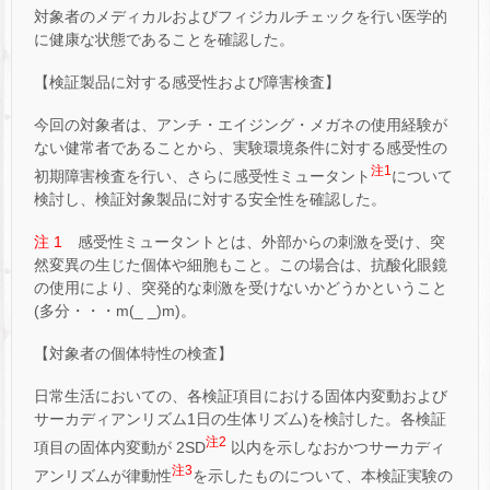
対象者のメディカルおよびフィジカルチェックを行い医学的
に健康な状態であることを確認した。
【検証製品に対する感受性および障害検査】
今回の対象者は、アンチ・エイジング・メガネの使用経験が
ない健常者であることから、実験環境条件に対する感受性の
注1
初期障害検査を行い、さらに感受性ミュータント
について
検討し、検証対象製品に対する安全性を確認した。
注 1
感受性ミュータントとは、外部からの刺激を受け、突
然変異の生じた個体や細胞もこと。この場合は、抗酸化眼鏡
の使用により、突発的な刺激を受けないかどうかということ
(多分・・・m(_ _)m)。
【対象者の個体特性の検査】
日常生活においての、各検証項目における固体内変動および
サーカディアンリズム1日の生体リズム)を検討した。各検証
注2
項目の固体内変動が 2SD
以内を示しなおかつサーカディ
注3
アンリズムが律動性
を示したものについて、本検証実験の