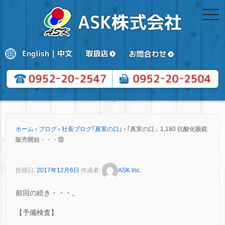
togg
navi
ホーム
›
ブログ
›
社長ブログ｢真実の口｣
›
｢真実の口」1,180 抗酸化眼鏡
販売開始・・・⑬
投稿日:
2017年12月6日
作成者:
ASK Inc.
前回の続き・・・。
【予備検査】