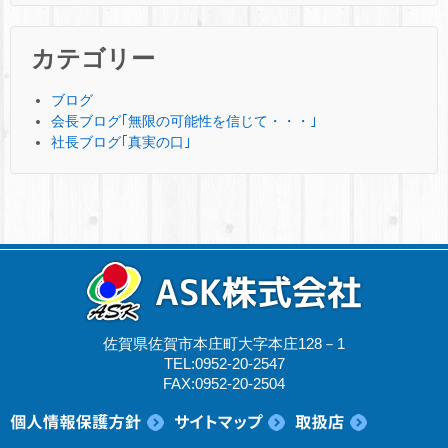
カテゴリー
ブログ
会長ブログ｢無限の可能性を信じて・・・｣
社長ブログ｢真実の口｣
佐賀県佐賀市本庄町大字本庄128－1
TEL:0952-20-2547
FAX:0952-20-2504