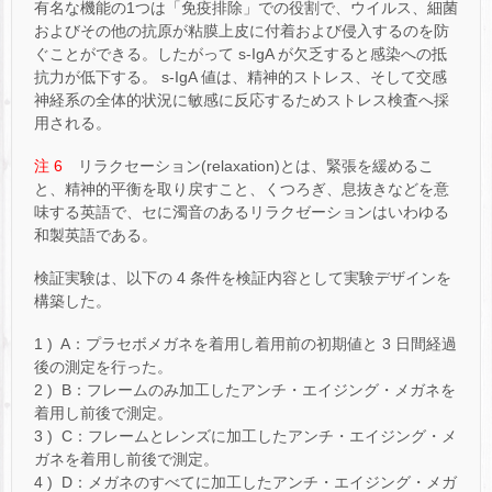
有名な機能の1つは「免疫排除」での役割で、ウイルス、細菌
およびその他の抗原が粘膜上皮に付着および侵入するのを防
ぐことができる。したがって s-IgA が欠乏すると感染への抵
抗力が低下する。 s-IgA 値は、精神的ストレス、そして交感
神経系の全体的状況に敏感に反応するためストレス検査へ採
用される。
注 6
リラクセーション(relaxation)とは、緊張を緩めるこ
と、精神的平衡を取り戻すこと、くつろぎ、息抜きなどを意
味する英語で、セに濁音のあるリラクゼーションはいわゆる
和製英語である。
検証実験は、以下の 4 条件を検証内容として実験デザインを
構築した。
1 ) A：プラセボメガネを着用し着用前の初期値と 3 日間経過
後の測定を行った。
2 ) B：フレームのみ加工したアンチ・エイジング・メガネを
着用し前後で測定。
3 ) C：フレームとレンズに加工したアンチ・エイジング・メ
ガネを着用し前後で測定。
4 ) D：メガネのすべてに加工したアンチ・エイジング・メガ