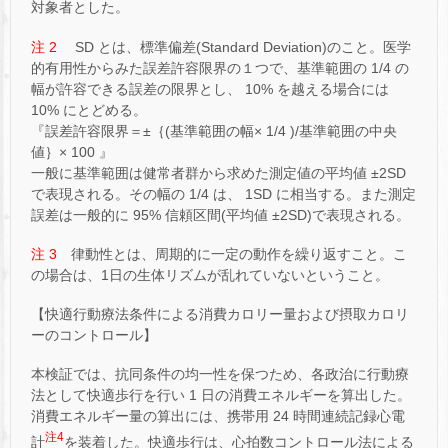
対象者とした。
注 2
SD とは、標準偏差(Standard Deviation)のこと。医学
的有用性からみた誤差許容限界の１つで、基準範囲の 1/4 の
幅が許容できる誤差の限界とし、 10% を越える場合には
10% にとどめる。
『誤差許容限界＝±｛(基準範囲の幅× 1/4 )/基準範囲の中央
値｝× 100 』
一般に基準範囲は健常者群から求めた測定値の平均値 ±2SD
で表現される。その幅の 1/4 は、 1SD に相当する。また測定
誤差は一般的に 95% 信頼区間(平均値 ±2SD)で表現される。
注 3
律動性とは、周期的に一定の動作を繰り返すこと。こ
の場合は、1日の生体リズムが乱れていないということ。
【快適行動療法条件による消費カロリー量および摂取カロリ
ーのコントロール】
本検証では、抗同条件の均一性を保つため、各政治に行動療
法として快適歩行を行い 1 日の消費エネルギーを算出した。
消費エネルギー量の算出には、携帯用 24 時間連続記録心電
注4
計
を装着した。快適歩行は、心拍数コントロール法による