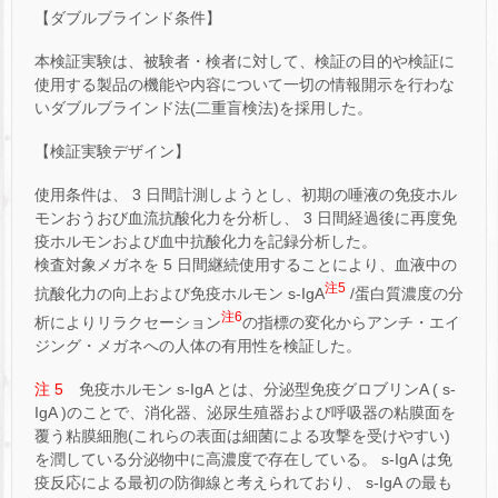
【ダブルブラインド条件】
本検証実験は、被験者・検者に対して、検証の目的や検証に
使用する製品の機能や内容について一切の情報開示を行わな
いダブルブラインド法(二重盲検法)を採用した。
【検証実験デザイン】
使用条件は、 3 日間計測しようとし、初期の唾液の免疫ホル
モンおうおび血流抗酸化力を分析し、 3 日間経過後に再度免
疫ホルモンおよび血中抗酸化力を記録分析した。
検査対象メガネを 5 日間継続使用することにより、血液中の
注5
抗酸化力の向上および免疫ホルモン s-IgA
/蛋白質濃度の分
注6
析によりリラクセーション
の指標の変化からアンチ・エイ
ジング・メガネへの人体の有用性を検証した。
注 5
免疫ホルモン s-IgA とは、分泌型免疫グロブリンA ( s-
IgA )のことで、消化器、泌尿生殖器および呼吸器の粘膜面を
覆う粘膜細胞(これらの表面は細菌による攻撃を受けやすい)
を潤している分泌物中に高濃度で存在している。 s-IgA は免
疫反応による最初の防御線と考えられており、 s-IgA の最も