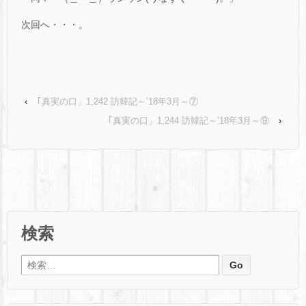
次回へ・・・。
‹
｢真実の口」1,242 訪韓記～’18年3月～⑦
｢真実の口」1,244 訪韓記～’18年3月～⑨
›
検索
検索: