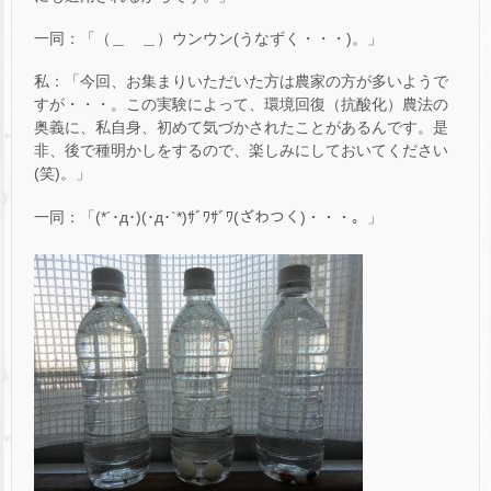
一同：「（＿ ＿）ウンウン(うなずく・・・)。」
私：「今回、お集まりいただいた方は農家の方が多いようで
すが・・・。この実験によって、環境回復（抗酸化）農法の
奥義に、私自身、初めて気づかされたことがあるんです。是
非、後で種明かしをするので、楽しみにしておいてください
(笑)。」
一同：「(*´･д･)(･д･`*)ｻﾞﾜｻﾞﾜ(ざわつく)・・・。」