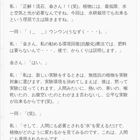
私：「正解！流石、兪さん！！(笑)。植物には、最低限、水
と空気と光が必要なんですね。今回は、水耕栽培でも出来る
という理屈で土は除きますね。」
一同：「（＿ ＿）ウンウン(うなずく・・・)。」
私：「金さん、私の勧める環境回復(抗酸化)農法では、肥料
は要らないんで・・・。後で、からくりは説明します。」
金さん：「はい。」
私：「私は、新しい実験をするときは、無抵抗の植物を実験
対象に選びます。実験環境を決めてしまえば、後は、黙って
実験に従ってくれます。人間みたいに、熱いの、寒いの、喉
乾いたの、お腹空いたのとわがまま言わないし、公平な実験
が出来るからです(笑)。」
一同：「(笑)。」
私：「そして、人間にも必要とされる“水”を変えるだけで、
植物がどのように変わるかを見てみるのです。これは、人間
にも適用されるからです。」