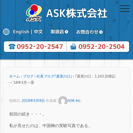
togg
navi
ホーム
›
ブログ
›
社長ブログ｢真実の口｣
›
｢真実の口」1,243 訪韓記
～’18年3月～⑧
投稿日:
2018年5月9日
作成者:
ASK Inc.
前回の続き・・・。
私が見せたのは、中国榊の実験写真である。