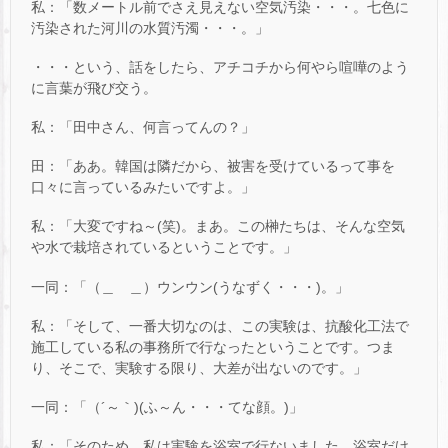
私：「数メートル前でさえ見えない空気汚染・・・。七色に
汚染された河川の水質汚濁・・・。」
・・・という、話をしたら、アチコチから何やら喧嘩のよう
に言葉が飛び交う。
私：「田中さん、何言ってんの？」
田：「ああ。韓国は隣だから、被害を受けているって事を
口々に言っているみたいですよ。」
私：「大変ですね～(笑)。まあ。この榊たちは、そんな空気
や水で栽培されているということです。」
一同：「（＿ ＿）ウンウン(うなずく・・・)。」
私：「そして、一番大切なのは、この実験は、抗酸化工法で
施工している私の事務所で行なったということです。つま
り、そこで、実験する限り、大差が出ないのです。」
一同：「（´～｀)(ふ～ん・・・てな顔。)」
私：「そのため、私は実験を浴室で行ないました。浴室だけ