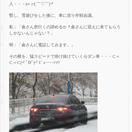
人・・・ε=┏(;￣▽￣)┛
暫し、雪遊びをした後に、車に戻り作戦会議。
私：「兪さん所行くの諦めるか？兪さんに迎えに来てもらう
しかないんじゃない？」
明：「兪さんに電話してみます。」
その横を、猛スピードで掛け抜けていくセダン車・・・⊂＝
⊂＝⊂(┛ﾟΘﾟ)┛ﾋﾞｭｰｰｰｰﾝｯ!!