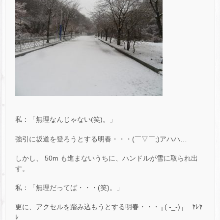
私：「無理なんじゃない(笑)。」
強引に坂道を登ろうとする明春・・・(￣▽￣;)アハハ…
しかし、 50m も進まないうちに、ハンドルが雪に取られ出
す。
私：「無理だってば・・・(笑)。」
更に、アクセルを踏み込もうとする明春・・・┐( -_-)┌ ﾔﾚﾔ
ﾚ