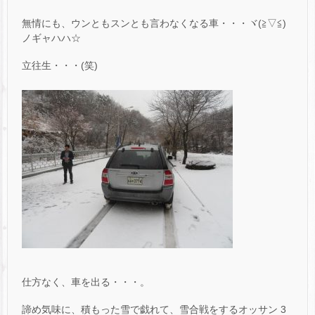
無情にも、ウンともスンとも言わなくなる車・・・ヾ(≧▽≦)
ノギャハハ☆
立往生・・・(笑)
仕方なく、車を出る・・・。
諦め気味に、積もった雪で戯れて、雪合戦をするオッサン 3