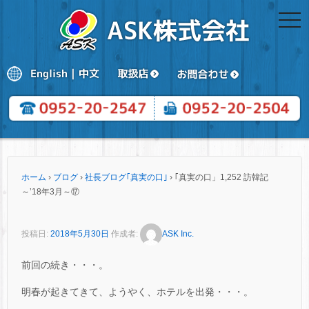
togg
navi
ホーム
›
ブログ
›
社長ブログ｢真実の口｣
›
｢真実の口」1,252 訪韓記
～’18年3月～⑰
投稿日:
2018年5月30日
作成者:
ASK Inc.
前回の続き・・・。
明春が起きてきて、ようやく、ホテルを出発・・・。