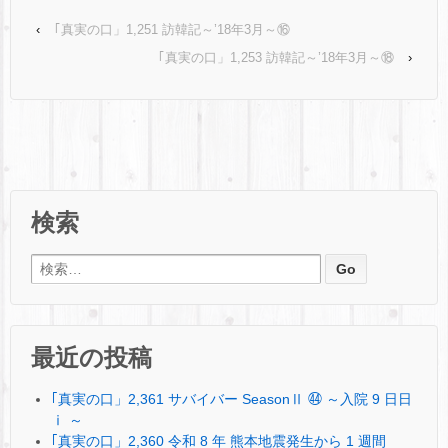
‹
｢真実の口」1,251 訪韓記～’18年3月～⑯
｢真実の口」1,253 訪韓記～’18年3月～⑱
›
検索
検索:
最近の投稿
｢真実の口」2,361 サバイバー SeasonⅡ ㊹ ～入院 9 日日
ⅰ ～
｢真実の口」2,360 令和 8 年 熊本地震発生から 1 週間