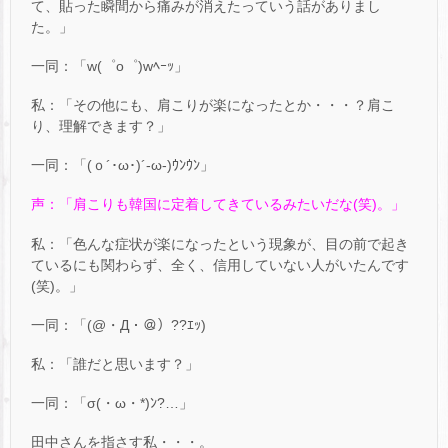
て、貼った瞬間から痛みが消えたっていう話がありまし
た。」
一同：「w(゜o゜)wﾍｰｯ」
私：「その他にも、肩こりが楽になったとか・・・？肩こ
り、理解できます？」
一同：「(ｏ´･ω･)´-ω-)ｳﾝｳﾝ」
声：「肩こりも韓国に定着してきているみたいだな(笑)。」
私：「色んな症状が楽になったという現象が、目の前で起き
ているにも関わらず、全く、信用していない人がいたんです
(笑)。」
一同：「(@・Д・＠）??ｴｯ)
私：「誰だと思います？」
一同：「σ(・ω・*)ﾝ?…」
田中さんを指さす私・・・。