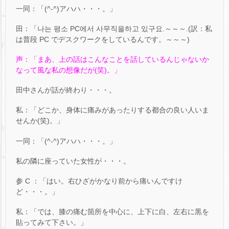
一同：「(^-^)アハハ・・・。」
田：「나는 평소 PC에서 사무직을하고 있구요.～～～.(訳：私
は普段 PC でデスクワークをしているんです。～～～)
声：「まあ、上の話はこんなことを話しているんじゃないか
なって風な私の想像だが(笑)。」
田中さんが話が終わり・・・。
私：「どこか、身体に痛みがあったりする都合の良い人いま
せんか(笑)。」
一同：「(^-^)アハハ・・・。」
私の隣に座っていた女性が・・・。
参 C ：「はい。右ひざがかなり前から痛いんですけ
ど・・・。」
私：「では、膝の痛む箇所を中心に、上下に白、左右に黒を
貼ってみて下さい。」