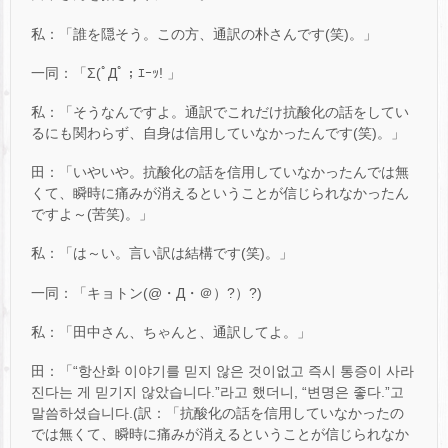
私：「誰を隠そう。この方、通訳の朴さんです(笑)。」
一同：「Σ(ﾟДﾟ；ｴｰｯ! 」
私：「そうなんですよ。通訳でこれだけ抗酸化の話をしてい
るにも関わらず、自身は信用していなかったんです(笑)。」
田：「いやいや。抗酸化の話を信用していなかったんでは無
くて、瞬時に痛みが消えるということが信じられなかったん
ですよ～(苦笑)。」
私：「は～い。言い訳は結構です(笑)。」
一同：「キョトン(@・Д・＠）?）?)
私：「田中さん、ちゃんと、通訳してよ。」
田：「“항산화 이야기를 믿지 않은 것이없고 즉시 통증이 사라
진다는 게 믿기지 않았습니다.”라고 했더니, “변명은 좋다.”고
말씀하셨습니다.(訳：「抗酸化の話を信用していなかったの
では無くて、瞬時に痛みが消えるということが信じられなか