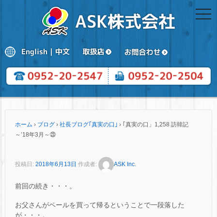
togg
navi
ホーム
›
ブログ
›
社長ブログ｢真実の口｣
›
｢真実の口」1,258 訪韓記
～’18年3月～㉓
投稿日:
2018年6月13日
作成者:
ASK Inc.
前回の続き・・・。
お父さんがペールを買って帰るということで一段落した
が・・・。