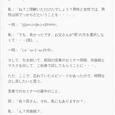
私：「ね？ご理解いただけたでしょう？男性と女性では、男
性は頭でっかちだということを・・・。」
一同：「(((o>∪<)b☆=3ｱﾊﾊﾊﾊ」
私：「でも、良かったです。お父さんが“死“の方を選択しな
くて・・・(笑)。」
一同：「(ｏ´･ω･)´-ω-)ｳﾝｳﾝ」
そして、引き続いて、前回の安東のセミナー同様、共振紙と
マスクを出して、ご自身で試してもらうことに・・・。
ただ、ここで、忘れていたエピソ－ドがあったので、時間を
少し戻したいと思う。
安東でのセミナーの最中のこと。
田：「佐々田さん。それ、私にもありますか？」
私：「ん？共振紙？」