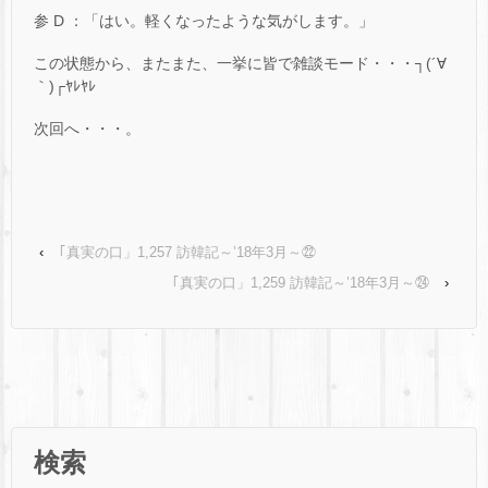
参 D ：「はい。軽くなったような気がします。」
この状態から、またまた、一挙に皆で雑談モード・・・┐(´∀
｀)┌ﾔﾚﾔﾚ
次回へ・・・。
‹
｢真実の口」1,257 訪韓記～’18年3月～㉒
｢真実の口」1,259 訪韓記～’18年3月～㉔
›
検索