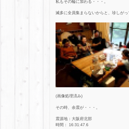
私もその輪に加わる・・・。
滅多に全員集まらないからと、珍しがって家内
(画像処理済み)
その時、余震が・・・。
震源地：大阪府北部
時間： 16:31:47.6