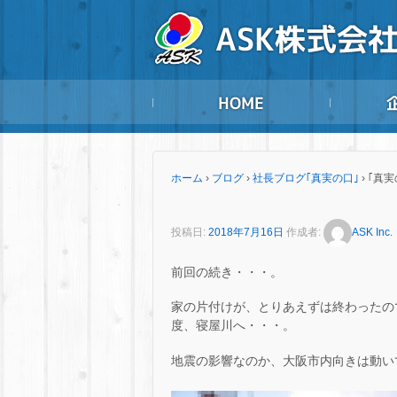
ホーム
›
ブログ
›
社長ブログ｢真実の口｣
›
｢真実
投稿日:
2018年7月16日
作成者:
ASK Inc.
前回の続き・・・。
家の片付けが、とりあえずは終わったの
度、寝屋川へ・・・。
地震の影響なのか、大阪市内向きは動い