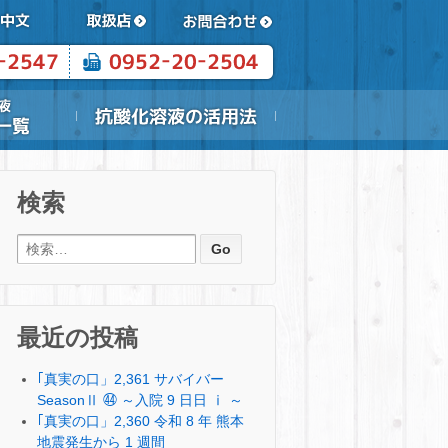
検索
検索:
最近の投稿
｢真実の口」2,361 サバイバー
SeasonⅡ ㊹ ～入院 9 日日 ⅰ ～
｢真実の口」2,360 令和 8 年 熊本
地震発生から 1 週間