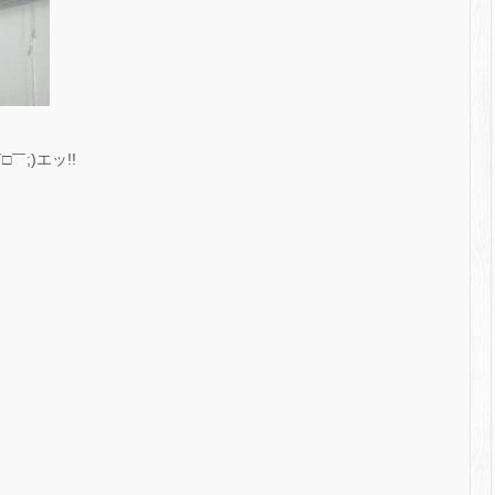
;)エッ!!