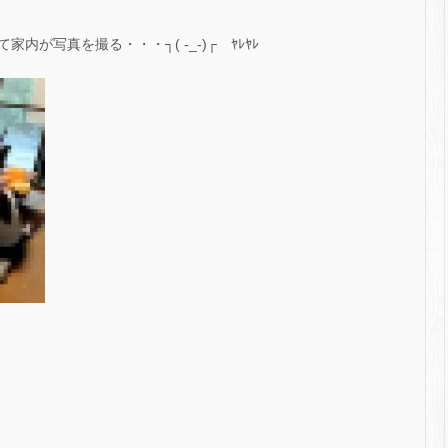
が写真を撮る・・・┐( -_-)┌ ﾔﾚﾔﾚ