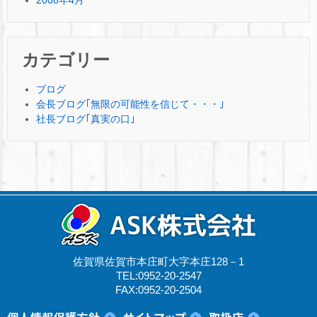
2008年4月
カテゴリー
ブログ
会長ブログ｢無限の可能性を信じて・・・｣
社長ブログ｢真実の口｣
佐賀県佐賀市本庄町大字本庄128－1
TEL:0952-20-2547
FAX:0952-20-2504