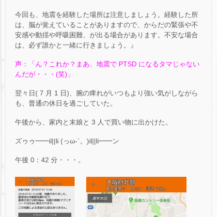
今回も、地震を経験した場所は注意しましょう。経験した所
は、脳が覚えていることがありますので、からだの緊張や不
安感や動揺や呼吸困難、が出る場合があります。不安な場合
は、必ず誰かと一緒に行きましょう。』
声：「ん？これか？まあ、地震で PTSD になるタマじゃない
んだが・・・(笑)」
翌々日( 7 月 1 日)、腕の痺れがいつもより強い気がしながら
も、普通の休日を過ごしていた。
午後から、家内と末娘と 3 人で買い物に出かけた。
ズゥゥ━━il||li (っω-`。)il||li━━ン
午後 0：42 分・・・。