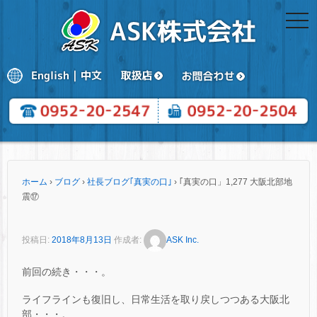
togg
navi
ホーム
›
ブログ
›
社長ブログ｢真実の口｣
›
｢真実の口」1,277 大阪北部地
震⑰
投稿日:
2018年8月13日
作成者:
ASK Inc.
前回の続き・・・。
ライフラインも復旧し、日常生活を取り戻しつつある大阪北
部・・・。