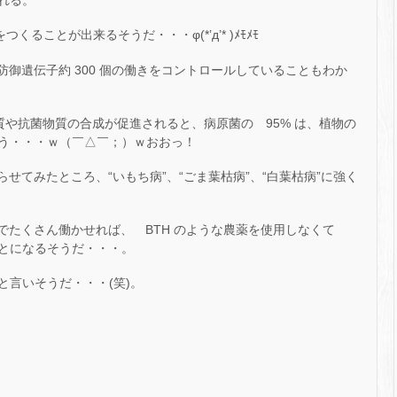
れる。
ることが出来るそうだ・・・φ(*’д’* )ﾒﾓﾒﾓ
する防御遺伝子約 300 個の働きをコントロールしていることもわか
ク質や抗菌物質の合成が促進されると、病原菌の 95% は、植物の
う・・・ｗ（￣△￣；）ｗおおっ！
作らせてみたところ、“いもち病”、“ごま葉枯病”、“白葉枯病”に強く
換えでたくさん働かせれば、 BTH のような農薬を使用しなくて
とになるそうだ・・・。
言いそうだ・・・(笑)。