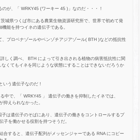
が、「 WRKY45 (ワーキー 45 )」なのだ・・・！
月 18 日、茨城県つくば市にある農業生物資源研究所で、世界で初めて発
防御機能を持つイネの遺伝子である。
、プロベナゾールやベンゾチアジアゾール( BTH )などの抵抗性
を詳しく調べ、 BTH によって引き出される植物の病害抵抗性に関
布しなくてもイネを同じような状態にすることはできないだろうか
」 という遺伝子なのだ！
る中で、「 WRKY45 」 遺伝子の働きを抑制したイネでは、
病が抑えられなかった。
転写因子は遺伝子のそばにあり、遺伝子の働きをコントロールするプ
遺伝子を働かせる役割を持つそうだ。
合すると、遺伝子配列がメッセンジャーである RNA にコピー