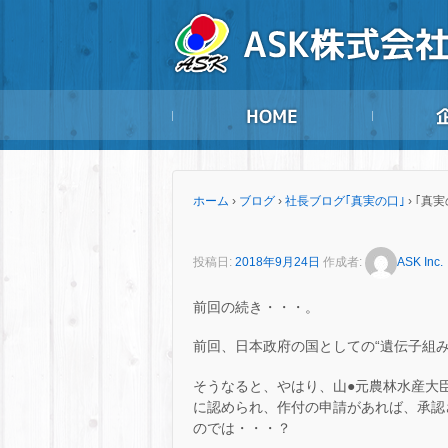
ホーム
›
ブログ
›
社長ブログ｢真実の口｣
›
｢真実
投稿日:
2018年9月24日
作成者:
ASK Inc.
前回の続き・・・。
前回、日本政府の国としての“遺伝子組
そうなると、やはり、山●元農林水産大臣の
に認められ、作付の申請があれば、承認
のでは・・・？