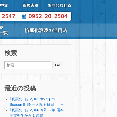
検索
検索:
最近の投稿
｢真実の口」2,361 サバイバー
SeasonⅡ ㊹ ～入院 9 日日 ⅰ ～
｢真実の口」2,360 令和 8 年 熊本
地震発生から 1 週間