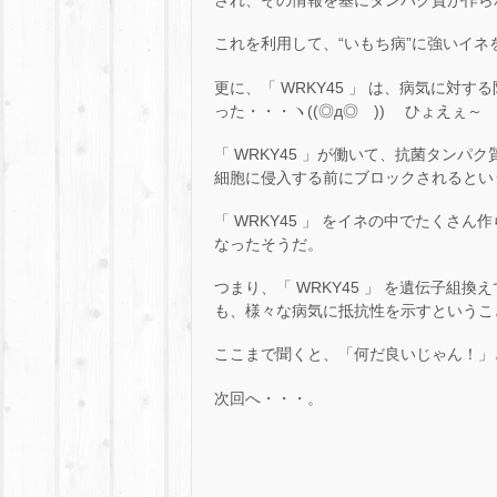
され、その情報を基にタンパク質が作ら
これを利用して、“いもち病”に強いイネをつく
更に、「 WRKY45 」 は、病気に対
った・・・ヽ((◎д◎ ))ゝ ひょえぇ～
「 WRKY45 」が働いて、抗菌タンパ
細胞に侵入する前にブロックされるとい
「 WRKY45 」 をイネの中でたくさん
なったそうだ。
つまり、「 WRKY45 」 を遺伝子組
も、様々な病気に抵抗性を示すというこ
ここまで聞くと、「何だ良いじゃん！」と
次回へ・・・。