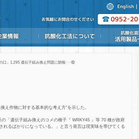
の口」1,295 遺伝子組み換え問題に朗報･･･⑩
み換え作物に対する基本的な考え方”を示した。
「遺伝子組み換えのコメの種子『 WRKY45 』等 70 種が政府
されるばかりになっている。」と言う発言は現実味を帯びてくる