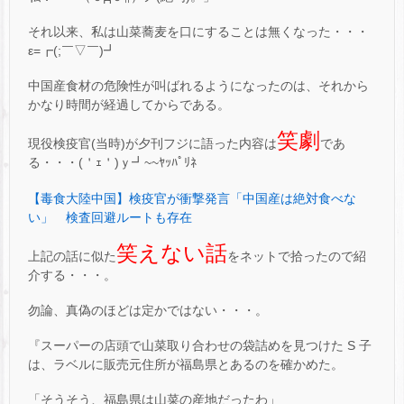
それ以来、私は山菜蕎麦を口にすることは無くなった・・・
ε=┏(;￣▽￣)┛
中国産食材の危険性が叫ばれるようになったのは、それから
かなり時間が経過してからである。
笑劇
現役検疫官(当時)が夕刊フジに語った内容は
であ
る・・・(＇ｪ＇)ｙ┛~~ﾔｯﾊﾟﾘﾈ
【毒食大陸中国】検疫官が衝撃発言「中国産は絶対食べな
い」 検査回避ルートも存在
笑えない話
上記の話に似た
をネットで拾ったので紹
介する・・・。
勿論、真偽のほどは定かではない・・・。
『スーパーの店頭で山菜取り合わせの袋詰めを見つけた S 子
は、ラベルに販売元住所が福島県とあるのを確かめた。
「そうそう、福島県は山菜の産地だったわ」