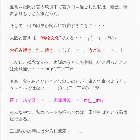
五島～福岡と言う環境下で若き日を過ごした私は、断然、蕎
麦よりもうどん派だった。
そして、何の因果か関西に就職することに・・・。
大阪と言えば、
“粉物文化”
である・・・┐( -_-)┌ ﾔﾚﾔﾚ
お好み焼き
、
たこ焼き
、そして・・・、
うどん
・・・！！
しかし、残念ながら、大阪のうどんを美味しいと思ったこと
は余り無い・・・ε=┏(;￣▽￣)┛
まあ、食べられないことは無いのだが、進んで食べようとい
うレベルではない・・・(((＼(￣ー￣)/))) ﾊﾞﾘｱｰ
声：「スマヌ・・・、大阪府民・・・m(_ _)m」
そんな中で、私のハートを掴んだのは、田舎そばという蕎麦
屋である。
二日酔いの時にはおろし蕎麦・・・。