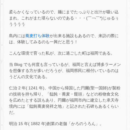
柔らかくなっているので、麺にまでたっぷりと出汁が吸い込
まれ、これがまた堪らないのである・・・(￣￢￣*)じゅるぅ
うううう
島内には
蕎麦打ち体験
が出来る施設もあるので、来訪の際に
は、体験してみるのも一興だと思う！
こんな環境で育った私が、次に過ごした町は福岡である。
当 Blog でも何度も言っているが、福岡と言えば博多ラーメン
を想像する方が多いだろうが、福岡県民に根付いているのは
うどんの文化である。
仁治 2 年( 1241 年)、中国から帰国した円爾(聖一国師)が製粉
の技術を持ち帰り、「饂飩・蕎麦・饅頭」などの粉物食文化
を広めたとする説もあり、円爾が福岡市内に建立した承天寺
境内には「饂飩蕎麦発祥之地」と記された石碑もあるくらい
だ。
明治 15 年( 1882 年)創業の老舗「かろのうろん」。