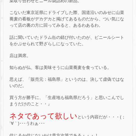
菜取り合わせビニール袋詰めの新品。
こないだ東京近県にドライブした際、国道沿いのみせに山菜
蕎麦の看板がデカデカと掲げてあるものだから、つい気にな
って店の裏の方に回ってみると、あるわあるわ。
話に聞いていたドラム缶の錆び付いたのが、ビニールシート
をかぶせられて野ざらしになっていた。
店は満席。
知らぬが仏、客は美味そうに山菜蕎麦を食っている。
思えば、「販売元：福島県」というのは、決して虚偽ではな
いのだ。
買う方が勝手に、「生産地も福島県だろう」と思いこんでし
まうだけのこと・・』
ネタであって欲しい
という内容だが・・・(；
´∀｀)･･･うわぁ･･･
信じるか信じないかは貴方次第である・・・！