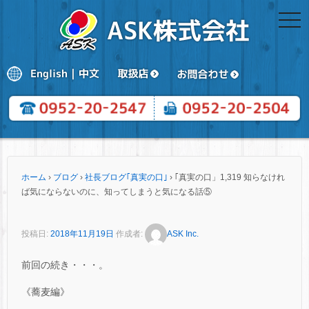
togg
navi
ホーム
›
ブログ
›
社長ブログ｢真実の口｣
›
｢真実の口」1,319 知らなけれ
ば気にならないのに、知ってしまうと気になる話⑤
投稿日:
2018年11月19日
作成者:
ASK Inc.
前回の続き・・・。
《蕎麦編》