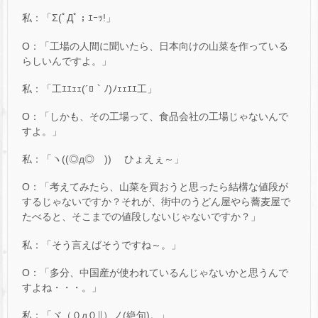
私：「Σ(ﾟДﾟ；ｴｰｯ!」
O：「工場の人間に聞いたら、日本向けの山菜を作っている
らしいんですよ。」
私：「工ｴｴｪｪ(´ﾛ｀ﾉ)ﾉｪｪｴｴ工」
O：「しかも、その工場って、食品会社の工場じゃないんで
すよ。」
私：「ヽ((◎д◎ ))ゝ ひょえぇ～」
O：「考えてみたら、山菜を買おうと思ったら結構な値段が
するじゃないですか？それが、街中のうどん屋やら蕎麦屋で
たべると、そこまでの値段しないじゃないですか？」
私：「そう言えばそうですね～。」
O：「多分、中国産が使われているんじゃないかと思うんで
すよね・・・。」
私：「ヾ（０д０∥）ノ(絶句)。」