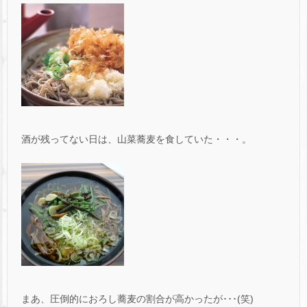
酒が残ってない日は、山菜蕎麦を食していた・・・。
まあ、圧倒的におろし蕎麦の割合が高かったが･･･(笑)