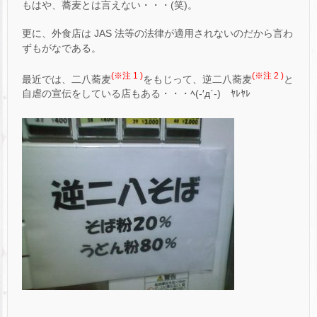
もはや、蕎麦とは言えない・・・(笑)。
更に、外食店は JAS 法等の法律が適用されないのだから言わ
ずもがなである。
(※注 1 )
(※注 2 )
最近では、二八蕎麦
をもじって、逆二八蕎麦
と
自虐の宣伝をしている店もある・・・ﾍ(-′д`-)ゝﾔﾚﾔﾚ