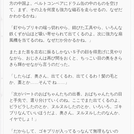
方の中国よ。ベルトコンベアにドラム缶の中のものを空け
て、まず、その上を何度も強力な磁石を走らせるの。なぜだ
かわかるかね」
「釘やらブリキの端っ切れやら、錆びた工具やら、いろんな
鉄くずが山ほど吸い寄せられて出てくるのよ。次に強力な扇
風機を当てるのね。なぜだか分かるかね。」
またまた首を左右に振るしかないＳ子の顔を得意げに見やり
ながら、おじさんは再び間をおくと、ちっこい目の奥をきら
きら輝かせながら言うのだった。
「したらば、奥さん、出てくるわ、出てくるわ！髪の毛と
か、藁とか……そんで ね……」
「次がパートのおばちゃんたちの出番。おばちゃんたちの目
と手先で、選り分けていくのね。ここでまた出てくるのよ、
ビラビラしたのとか、ヌルヌルしたのとか、いろいろ。ゴキ
ブリなんていいほうだよ、奥さん。ヌルヌルしたのなんか、
イヤでしょ！」
「だからして、ゴキブリが入ってるっなんて無理もないの