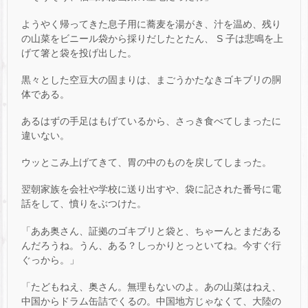
ようやく帰ってきた息子用に蕎麦を湯がき、汁を温め、残り
の山菜をビニール袋から採りだしたとたん、 S 子は悲鳴を上
げて箸と袋を投げ出した。
黒々とした空豆大の固まりは、まごうかたなきゴキブリの胴
体である。
あるはずの手足はもげているから、さっき食べてしまったに
違いない。
ウッとこみ上げてきて、胃の中のものを戻してしまった。
翌朝家族を会社や学校に送り出すや、袋に記された番号に電
話をして、憤りをぶつけた。
「ああ奥さん、証拠のゴキブリと袋と、ちゃーんとまだある
んだろうね。うん、ある？しっかりとっといてね。今すぐ行
ぐっから。」
「たどもねえ、奥さん。無理もないのよ。あの山菜はねえ、
中国からドラム缶詰でくるの。中国地方じゃなくて、大陸の