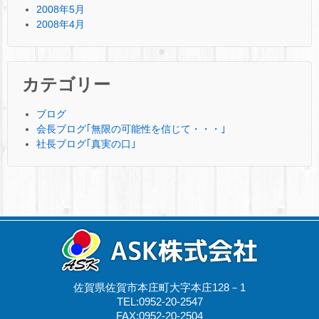
2008年5月
2008年4月
カテゴリー
ブログ
会長ブログ｢無限の可能性を信じて・・・｣
社長ブログ｢真実の口｣
佐賀県佐賀市本庄町大字本庄128－1
TEL:0952-20-2547
FAX:0952-20-2504