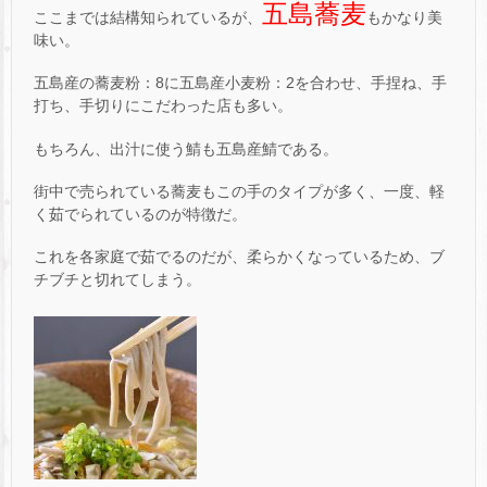
五島蕎麦
ここまでは結構知られているが、
もかなり美
味い。
五島産の蕎麦粉：8に五島産小麦粉：2を合わせ、手捏ね、手
打ち、手切りにこだわった店も多い。
もちろん、出汁に使う鯖も五島産鯖である。
街中で売られている蕎麦もこの手のタイプが多く、一度、軽
く茹でられているのが特徴だ。
これを各家庭で茹でるのだが、柔らかくなっているため、ブ
チブチと切れてしまう。