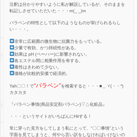
注釈は分かりやすいように私が解説しているが、そのままを
転記しさせていただいた・・・m(_ _)m
パラベンの特性として以下のようなものが挙げられるらし
い・・・。
非常に広範囲の微生物に抗菌力をもっている。
少量で有効、かつ持続性がある。
効果は pH (ペーハー)に影響されない。
各エステル間に相乗作用を有する。
毒性はきわめて少ない。
価格が比較的安価で経済的。
“パラベン”
Yah〇〇！で
を検索すると・・・■＿ヾ(・・*)
カタカタ
『パラベン事情(商品安定剤パラベン)▽△化粧品』
・・・というサイトがいちばんにHitする！
常に穿った見方をしてしまう私にとって、“〇〇事情”という
字面を見てしまうと、何やら言い訳をしなければいけないの