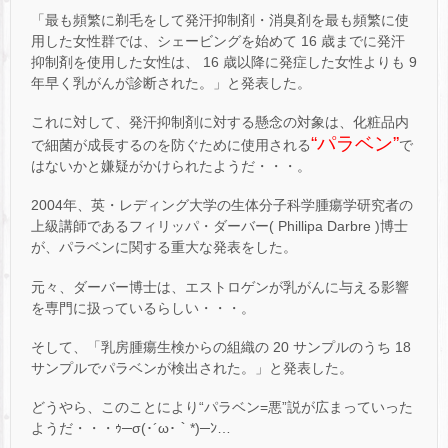
「最も頻繁に剃毛をして発汗抑制剤・消臭剤を最も頻繁に使
用した女性群では、シェービングを始めて 16 歳までに発汗
抑制剤を使用した女性は、 16 歳以降に発症した女性よりも 9
年早く乳がんが診断された。」と発表した。
これに対して、発汗抑制剤に対する懸念の対象は、化粧品内
“パラベン”
で細菌が成長するのを防ぐために使用される
で
はないかと嫌疑がかけられたようだ・・・。
2004年、英・レディング大学の生体分子科学腫瘍学研究者の
上級講師であるフィリッパ・ダーバー( Phillipa Darbre )博士
が、パラベンに関する重大な発表をした。
元々、ダーバー博士は、エストロゲンが乳がんに与える影響
を専門に扱っているらしい・・・。
そして、「乳房腫瘍生検からの組織の 20 サンプルのうち 18
サンプルでパラベンが検出された。」と発表した。
どうやら、このことにより“パラベン=悪”説が広まっていった
ようだ・・・ｩ─σ(･´ω･｀*)─ﾝ…