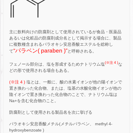
主に飲料向けの防腐剤として使用されているが食品・医薬品
あるいは化粧品の防腐剤成分名として掲示する場合に、製品
に複数種含まれるパラオキシ安息香酸エステルを総称し
“パラベン( paraben )”
て
と呼称される。
(※注 4 )
フェノール部分は、塩を形成するためナトリウム塩
な
どの形で使用される場合もある。
(※注 4 )
塩とは、一般に、酸の水素イオンが他の陽イオンで
置き換わった化合物、または、塩基の水酸化物イオンが他の
陰イオンで置き換わった化合物のことで、ナトリウム塩は
Na+を含む化合物のこと。
防腐剤として使用される製品名を次に挙げる
パラオキシ安息香酸メチル(メチルパラベン、 methyl 4-
hydroxybenzoate )