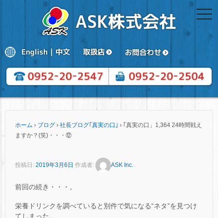
togg
navi
ホーム
›
ブログ
›
社長ブログ｢真実の口｣
›
｢真実の口」1,364 24時間戦え
ますか？(笑)・・・⑫
投稿日:
2019年3月6日
作成者:
ASK Inc.
前回の続き・・・。
栄養ドリンクを調べていると別件で気になる“ネタ”を見つけ
てしまった。