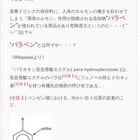
栄養ドリンクの保存料に、人体のホルモンの働きを狂わせて
“パラベ
しまう「環境ホルモン」作用が指摘される添加物
ン”
が使われている商品があり危険度大というのだ・・・(￣
へ￣|||) ｳｰﾑ
“パラベン”
とは何ぞや・・・？
《Wikipediaより》
『パラオキシ安息香酸エステル( para-hydroxybenzoate )は、
(※注 1 )
安息香酸エステルのパラ位
にフェノール性ヒドロキシ
(※注 2 )
基
を持つ有機化合物群の呼び名である。
(※注 1 )
ベンゼン環における、向かい合う位置の炭素のこ
と。