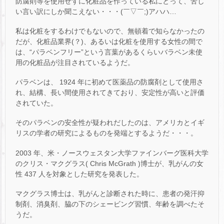
防腐剤等を使用せずに化粧品を作っている私にとって、苦し
い言い訳にしか聞こえない・・・(￣▽￣;)アハハ…
私は化粧をするわけでもないので、無頓着で知らなかったの
だが、化粧品業界(？)、あるいは化粧を使用する女性の間で
は、“パラベンフリー”という言葉があるくらいバラベン未使
用の化粧品が注目されているようだ。
パラベンは、 1924 年に初めて医薬品の防腐剤として使用さ
れ、結構、長い間使用されてきており、安定性が高いと評価
されていた。
そのパラベンの安全性が疑われだしたのは、アメリカとイギ
リスの学者の研究によるものを発端とするようだ・・・。
2003 年、米・ノースウェスタン大学ファインバーグ医科大学
のクリス・マクグラス( Chris McGrath )博士が、乳がんの女
性 437 人を対象とした研究を発表した。
マクグラス博士は、乳がんと診断された時に、患者の発汗抑
制剤、消臭剤、脇の下のシェービング習慣、年齢を調べたそ
うだ。