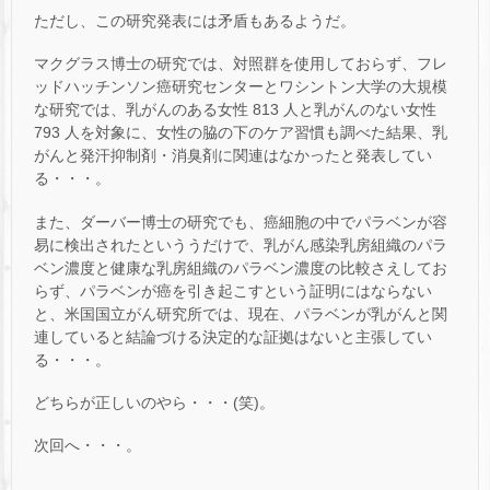
ただし、この研究発表には矛盾もあるようだ。
マクグラス博士の研究では、対照群を使用しておらず、フレ
ッドハッチンソン癌研究センターとワシントン大学の大規模
な研究では、乳がんのある女性 813 人と乳がんのない女性
793 人を対象に、女性の脇の下のケア習慣も調べた結果、乳
がんと発汗抑制剤・消臭剤に関連はなかったと発表してい
る・・・。
また、ダーバー博士の研究でも、癌細胞の中でパラベンが容
易に検出されたといううだけで、乳がん感染乳房組織のパラ
ベン濃度と健康な乳房組織のパラベン濃度の比較さえしてお
らず、パラベンが癌を引き起こすという証明にはならない
と、米国国立がん研究所では、現在、パラベンが乳がんと関
連していると結論づける決定的な証拠はないと主張してい
る・・・。
どちらが正しいのやら・・・(笑)。
次回へ・・・。