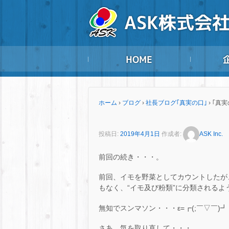
ホーム
›
ブログ
›
社長ブログ｢真実の口｣
›
｢真実
投稿日:
2019年4月1日
作成者:
ASK Inc.
前回の続き・・・。
前回、イモを野菜としてカウントしたが
もなく、“イモ及び粉類”に分類されるようだ
無知でスンマソン・・・ε=┏(;￣▽￣)┛
さあ、気を取り直して・・・。