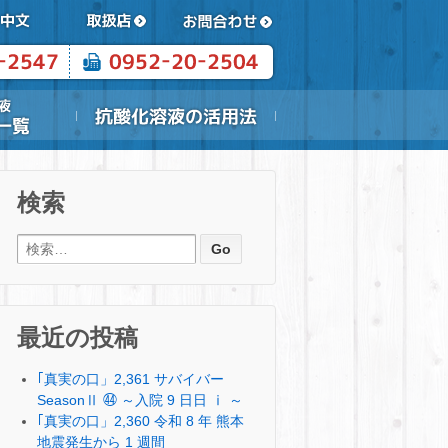
検索
検索:
最近の投稿
｢真実の口」2,361 サバイバー
SeasonⅡ ㊹ ～入院 9 日日 ⅰ ～
｢真実の口」2,360 令和 8 年 熊本
地震発生から 1 週間