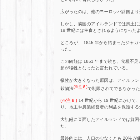
広がったのは、他のヨーロッパ諸国より遅
しかし、隣国のアイルランドでは風土に適
18 世紀には主食とされるようになった
ところが、 1845 年から始まったジ
った。
この飢饉は 1851 年まで続き、食糧不
超が犠牲となったと言われている。
犠牲が大きくなった原因は、アイルラン
(※注 8 )
穀物法
で制限されてできなかった
(※注 8 )
14 世紀から 19 世紀にか
り、地主や農業経営者の利益を保護する
大飢饉に直面したアイルランドでは貧困
た。
最終的には、人口の少なくとも 20% が