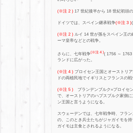
(※注 2 )
17 世紀後半から 18 世紀
ドイツでは、スペイン継承戦争
(※注 3 )
(※注 2 )
ルイ 14 世が孫をスペイン王
ーマ皇帝などとの戦争。
(※注 4 )
さらに、七年戦争
( 1756 ～
ランドに広がった。
(※注 4 )
プロイセン王国とオーストリア
ドの両植民地でイギリスとフランスの戦
(※注 5 )
ブランデンブルク=プロイセン公
で、オーストリアのハプスブルク家側に
ン王国と言うようになる。
スウェーデンでは、七年戦争時、フラン
の、このとき兵士たちがジャガイモを持
ガイモは主食とされるようになる。