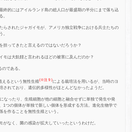
最終的にはアイルランド島の総人口が最盛期の半分にまで落ち込
る。
たらされたジャガイモが、アメリカ独立戦争における兵士たちの
う。
を担ってきたと言えるのではないだろうか？
イモは大飢饉と言われるほどの被害に及んだのか？
るのである。
(※注 9 )
植えるという無性生殖
による栽培法を用いるが、当時のヨ
培されており、遺伝的多様性がほとんどなかったようだ。
になったり、生殖細胞が他の細胞と融合せずに単独で発生や発
、1つの個体が単独で新しい個体を形成する方法。進化生物学で
孫を作ることを無性生殖という。
モがなく、菌の感染が拡大していったというわけだ。