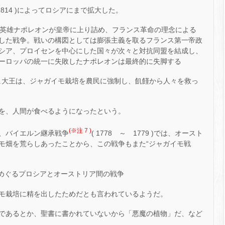
～ 1814 )によってロシアにまで拡大した。
英雄ナポレオンが皇帝に上り詰め、フランス革命の理念による
した戦争。戦いの構図としては膨張主義を取るフランス第一帝政
シア、プロイセンを中心にした国々が次々と対抗同盟を結成し、
ーロッパの統一に失敗したナポレオンは最終的に失脚する
リヒ大王は、ジャガイモ栽培を農民に強制し、飢饉から人々を救っ
を、人間が食べるようになったという。
(※注 7 )
、バイエルン継承戦争
( 1778 ～ 1779 )では、オースト
モ畑を荒らしあったことから、この戦争もまた“ジャガイモ戦
めぐるプロシアとオーストリア間の戦争
モ栽培に精を出したためだとも言われているようだ。
であるとか、聖書に書かれていないから「悪魔の植物」だ、など