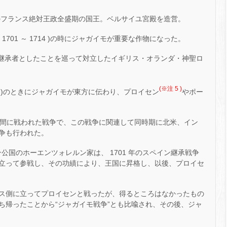
初頭のフランス絶対王政全盛期の国王。ベルサイユ宮殿を造営。
( 1701 ～ 1714 )の時にジャガイモが重要な作物になった。
の継承者としたことを巡って対立したイギリス・オランダ・神聖ロ
(※注 5 )
 1763 )のときにジャガイモが東方に伝わり、プロイセン
やポー
間に戦われた戦争で、この戦争に関連して同時期に北米、イン
争も行われた。
国のホーエンツォレルン家は、 1701 年のスペイン継承戦争
立って参戦し、その功績により、王国に昇格し、以後、プロイセ
ス側に立ってプロイセンと戦ったが、得るところはなかったもの
ち帰ったことから“ジャガイモ戦争”とも比喩され、その後、ジャ