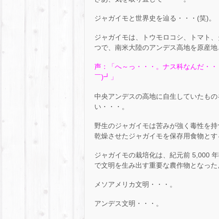
ジャガイモと世界史を辿る・・・(笑)。
ジャガイモは、トウモロコシ、トマト、
つで、南米大陸のアンデス高地を原産地
声：「へ～っ・・・。ナス科なんだ・・・
￣)┛」
中央アンデスの高地に自生していたもの
い・・・。
野生のジャガイモは苦みが強く毒性を持
乾燥させたジャガイモを保存用食物とす
ジャガイモの栽培化は、紀元前 5,00
で文明を生み出す重要な農作物となった
メソアメリカ文明・・・。
アンデス文明・・・。