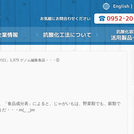
の口」1,375 ゲノム編集食品・・・②
、「食品成分表」によると、じゃがいもは、野菜類でも、穀類で
・・・m(_ _)m