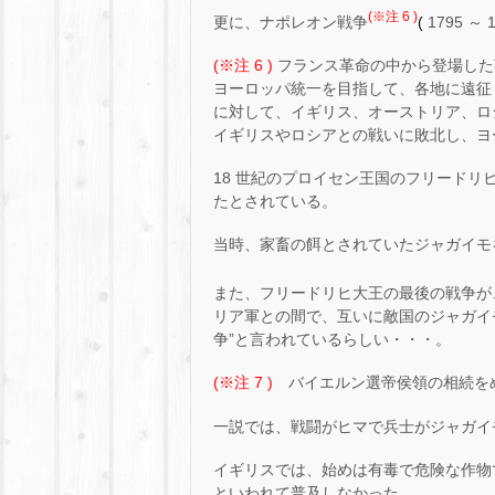
(※注 6 )
更に、ナポレオン戦争
(
1795 
(※注 6 )
フランス革命の中から登場した
ヨーロッパ統一を目指して、各地に遠征
に対して、イギリス、オーストリア、ロ
イギリスやロシアとの戦いに敗北し、ヨ
18 世紀のプロイセン王国のフリード
たとされている。
当時、家畜の餌とされていたジャガイモ
また、フリードリヒ大王の最後の戦争が
リア軍との間で、互いに敵国のジャガイ
争”と言われているらしい・・・。
(※注 7 )
バイエルン選帝侯領の相続を
一説では、戦闘がヒマで兵士がジャガイ
イギリスでは、始めは有毒で危険な作物
といわれて普及しなかった。