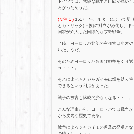
ドイツでは、悲惨な戦争と飢饉が続いた
ろがったそうだ。
(※注 1 )
1517 年、ルターによって切
とカトリック(旧教)の対立が激化し、
国家が介入した国際的な宗教戦争。
当時、ヨーロッパ北部の主作物は小麦や
いたようだ。
そのためヨーロッパ各国は戦争をくり返
う・・・。
それに比べるとジャガイモは畑を踏み荒
できるという利点があった。
戦争の被害も比較的少なくなる・・・。
こんな理由から、ヨーロッパでは戦争が
から皮肉な歴史である。
戦争によるジャガイモの普及の発端となった
の時らしい・・・。