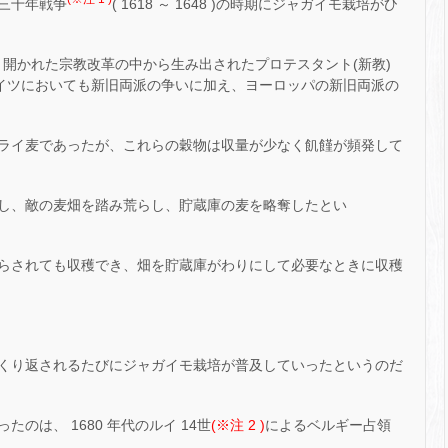
三十年戦争
( 1618 ～ 1648 )の時期にジャガイモ栽培がひ
り開かれた宗教改革の中から生み出されたプロテスタント(新教)
ドイツにおいても新旧両派の争いに加え、ヨーロッパの新旧両派の
ライ麦であったが、これらの穀物は収量が少なく飢饉が頻発して
し、敵の麦畑を踏み荒らし、貯蔵庫の麦を略奪したとい
らされても収穫でき、畑を貯蔵庫がわりにして必要なときに収穫
くり返されるたびにジャガイモ栽培が普及していったというのだ
のは、 1680 年代のルイ 14世
(※注 2 )
によるベルギー占領