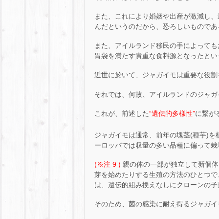
また、これにより婚姻や出産が激減し、
んだというのだから、恐ろしいものであ
また、アイルランド移民の手によっても
胃袋を満たす貴重な食料源となったとい
近世に於いて、ジャガイモは重要な役割
それでは、何故、アイルランドのジャガ
これが、前述した
“遺伝的多様性”
に繋が
ジャガイモは通常、前年の塊茎(種芋)を
ーロッパでは収量の多い品種に偏って栽
(※注 9 )
親の体の一部が独立して新個体
芽を始めたりする生殖の方法のひとつで
は、遺伝的組み換えなしにクローンの子
そのため、菌の感染に耐え得るジャガイ