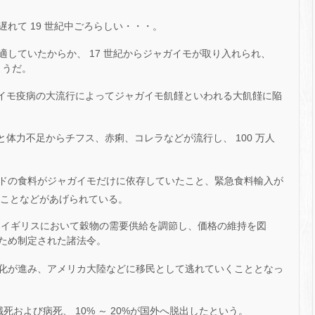
れて 19 世紀中ごろらしい・・・。
していたからか、 17 世紀からジャガイモが取り入れられ、
ようだ。
ャガイモ疫病の大流行によってジャガイモ飢饉といわれる大飢饉に陥
足と体力不足からチフス、赤痢、コレラなどが流行し、 100 万人
ドの食料がジャガイモだけに依存していたこと、緊急食料輸入が
ことなどがあげられている。
けて、イギリスにおいて穀物の需要供給を調節し、価格の維持を図
ため制定された諸法令。
化が進み、アメリカ大陸などに移民として逃れていくこととなっ
餓死および病死、 10% ～ 20%が国外へ脱出したという。