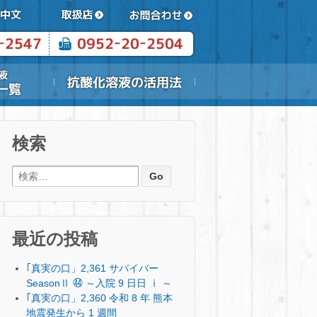
検索
検索:
最近の投稿
｢真実の口」2,361 サバイバー
SeasonⅡ ㊹ ～入院 9 日日 ⅰ ～
｢真実の口」2,360 令和 8 年 熊本
地震発生から 1 週間