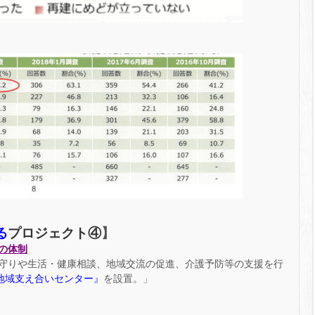
プロジェクト④
る
】
の体制
守りや生活・健康相談、地域交流の促進、介護予防等の支援を行
地域支え合いセンター』
を設置。」