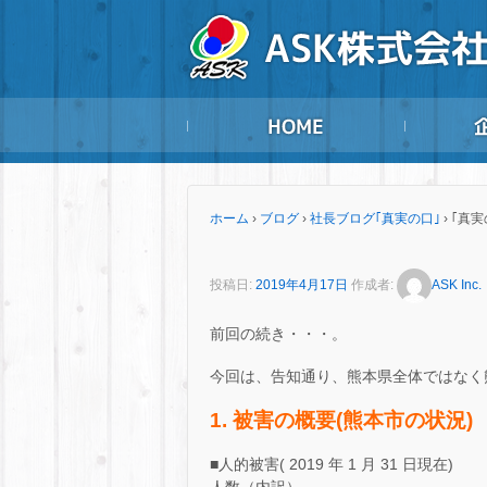
ホーム
›
ブログ
›
社長ブログ｢真実の口｣
›
｢真実
投稿日:
2019年4月17日
作成者:
ASK Inc.
前回の続き・・・。
今回は、告知通り、熊本県全体ではなく
1. 被害の概要(熊本市の状況)
■人的被害( 2019 年 1 月 31 日現在)
人数（内訳）