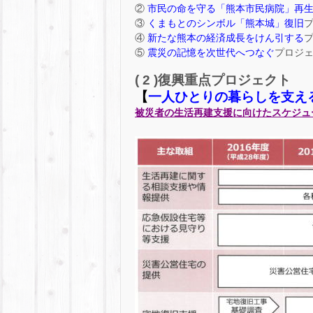
②
市民の命を守る「熊本市民病院」再
③
くまもとのシンボル「熊本城」復旧
④
新たな熊本の経済成長をけん引する
⑤
震災の記憶を次世代へつなぐ
プロジ
( 2 )復興重点プロジェクト
【
一人ひとりの暮らしを支え
被災者の生活再建支援に向けたスケジュ