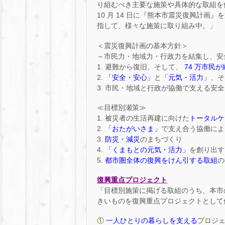
り組むべき主要な施策や具体的な取組を体
10 月 14 日に『熊本市震災復興計
指して、様々な施策に取り組み中。」
＜震災復興計画の基本方針＞
～市民力・地域力・行政力を結集し、安
1. 避難から復旧、そして、
74 万市民
2.
「安全・安心」
と
「元気・活力」
、そ
3. 市民・地域と行政が協働で支える安
≪目標別瀬策≫
1. 被災者の生活再建に向けた
トータルケ
2.
「おたがいさま」
で支え合う協働によ
3.
防災・減災
のまちづくり
4.
「くまもとの元気・活力」
を創り出す
5.
都市圏全体の復興をけん引する取組
の
復興重点プロジェクト
「目標別施策に掲げる取組のうち、本市
きいものを復興重点プロジェクトとして
①
一人ひとりの暮らしを支える
プロジ