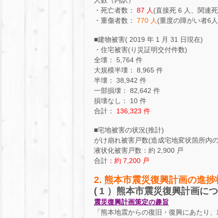
・死亡者数：
87 人
(直接死 6 人、関連死 
・重傷者数：
770 人
(重度の障がい者6人
■建物被害( 2019 年 1 月 31 日現在)
・住宅被害(り災証明交付件数)
全壊： 5,764 件
大規模半壊： 8,965 件
半壊： 38,942 件
一部損壊： 82,642 件
損壊なし： 10 件
合計：
136,323 件
■宅地被害の状況(推計)
がけ崩れ被害戸数(造成宅地変状箇所内の箇
液状化被害戸数：約 2,900 戸
合計
：約 7,200 戸
2. 熊本市震災復興計画の進捗
( 1 ）熊本市震災復興計画に
震災復興計画策定の趣旨
「熊本地震からの復旧・復興にあたり、