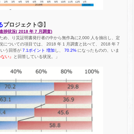
プロジェクト
る
③】
況( 2018 年 7 月調査)
め、り災証明書発行者の中から無作為に2,000 人を抽出し、定
いての項目では、 2018 年 1 月調査と比べて、 2018 年 7
という回答が
7.1ポイント 増加
し、
70.2%
になったものの、いま
いない』
と回答している状況。」