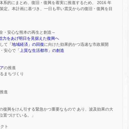
系的にまとめ、復旧・復興を着実に推進するため、 2016 年
画』を策定。本計画に基づき、一日も早い震災からの復旧・復興を目
全・安心な熊本の再生と創造～
が総力をあげ明日を見据えた復興へ
して
「地域経済」の回復
に向けた効果的かつ迅速な市政展開
全・安心で
「上質な生活都市」の創造
ア
の推進
るまちづくり
推進
の復興をけん引する緊急かつ重要なもので あり、波及効果の大
位置づけている。」
ェクト