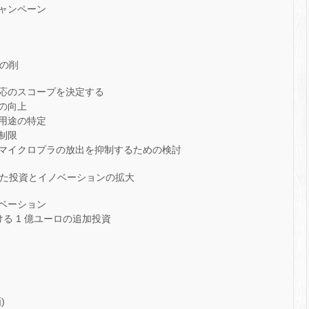
ャンペーン
量の削
応のスコープを決定する
の向上
用途の特定
制限
マイクロプラの放出を抑制するための検討
けた投資とイノベーションの拡大
ベーション
ける 1 億ユーロの追加投資
)