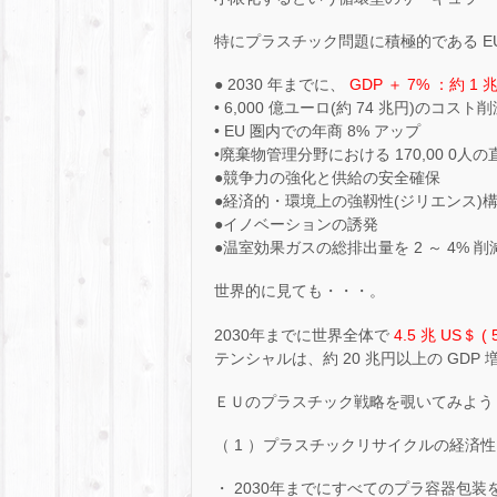
特にプラスチック問題に積極的である E
● 2030 年までに、
GDP ＋ 7% ：約 
• 6,000 億ユーロ(約 74 兆円)のコスト
• EU 圏内での年商 8% アップ
•廃棄物管理分野における 170,00 0人
●競争力の強化と供給の安全確保
●経済的・環境上の強靱性(ジリエンス)
●イノベーションの誘発
●温室効果ガスの総排出量を 2 ～ 4% 削
世界的に見ても・・・。
2030年までに世界全体で
4.5 兆 US＄ 
テンシャルは、約 20 兆円以上の GD
ＥＵのプラスチック戦略を覗いてみよう
（ 1 ）プラスチックリサイクルの経済
・ 2030年までにすべてのプラ容器包