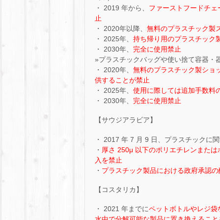
・ 2019 年から、
ファーストフードチェ
止
・ 2020年以降、
無料のプラスチック製
・ 2025年、
持ち帰り用のプラスチック
・ 2030年、
完全に使用禁止
»プラスチックバッグや使い捨て容器・
・ 2020年、
無料のプラスチック製ショ
供することが禁止
・ 2025年、
使用に際しては追加手数料
・ 2030年、
完全に使用禁止
【サウジアラビア】
・ 2017 年 7 月 9 日、プラスチッ
・
厚さ 250μ 以下のポリエチレンま
入を禁止
・
プラスチック製品における政府承認の
【コスタリカ】
・ 2021 年までに
ペットボトルやレジ袋な
水中で分解可能な製品に置き換えること