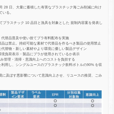
5 月 28 日、大量に蓄積した有害なプラスチック海ごみ削減に向け
している。
プラスチック 10 品目と漁具を対象とした 規制内容案を発表し
し、代替品普及や使い捨てプラ有料配布を実施
る製品は禁止。持続可能な素材で代替品を作るべき製品の使用禁止
能な代替物・新しい素材やより環境に優しい製品デザイン
の環境負荷表示・製品にプラが使用されているか表示
者はごみ管理・清掃・意識向上へのコストを負担する
を利用し、シングルユースのプラスチック飲料ボトルの90% を収
環境に及ぼす悪影響について意識向上させ、リユースの推奨、ごみ