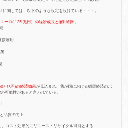
U に関しては、以下のような設定を設けている・・・。
1 兆ユーロ( 123 兆円）の経済成長と雇用創出
。
削減
の直接雇用
構築
減
( 507 兆円)の経済効果
が見込まれ、我が国における循環経済のポ
P 増の可能性があると言われている。
！
性と品質の向上
装を、コスト効果的にリユース・リサイクル可能とする