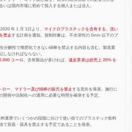
るいは国内市場に初めて投入する個人または法人。
020 年 1 月 1日より、
マイクロプラスチックを含有する、洗い
を禁止
する計画を通知。規制対象は、不水溶性の 5mm 以下のプ
日より、非生分解性で堆肥化できない綿棒を禁止する内容も含む。製造業
記しなければならない。
5,000 ユーロ
。含有製品が多ければ、
違反業者は総売上 20% を
トロー、マドラー及び綿棒の販売を禁止
する意向を発表。施行に
の開発や法制化への適用に必要な時間を確保する予定。
から食品・飲料業界でいくつかの段階に分けて使い捨てのプラスチック飲料
捨て容器・器具を禁止する予定であることを発表。