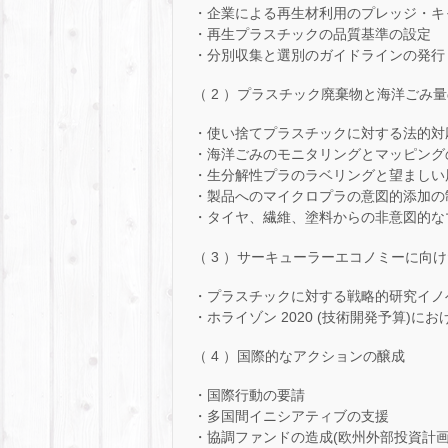
・企業による再生材利用のプレッジ・キ
・再生プラスチックの品質基準の設定
・分別収集と選別のガイドラインの発行
（ 2 ）プラスチック廃棄物と海洋ごみ
・使い捨てプラスチックに対する法的対
・海洋ごみのモニタリングとマッピング
・生分解性プラのラベリングと望ましい
・製品へのマイクロプラの意図的添加の
・タイヤ、繊維、塗料からの非意図的な
（ 3 ）サーキューラーエコノミーに向
・プラスチックに対する戦略的研究イノ
・ホライゾン 2020 (技術開発予算)にお
（ 4 ）国際的なアクションの醸成
・国際行動の要請
・多国間イニシアティブの支援
・協調ファンドの造成(欧州外部投資計画