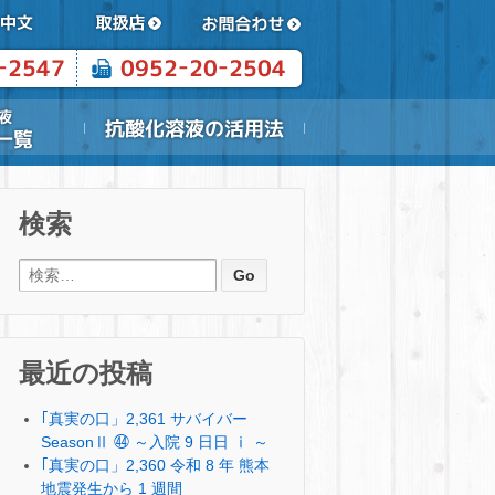
検索
検索:
最近の投稿
｢真実の口」2,361 サバイバー
SeasonⅡ ㊹ ～入院 9 日日 ⅰ ～
｢真実の口」2,360 令和 8 年 熊本
地震発生から 1 週間