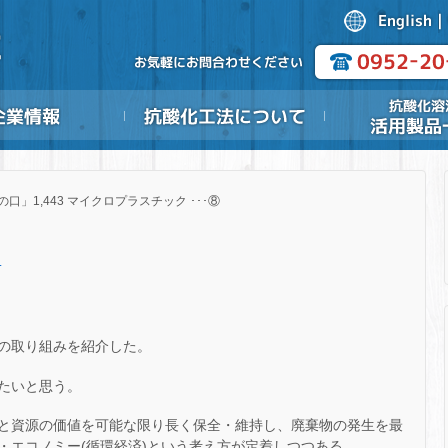
の口」1,443 マイクロプラスチック ･･･⑧
.
の取り組みを紹介した。
たいと思う。
と資源の価値を可能な限り長く保全・維持し、廃棄物の発生を最
・エコノミー(循環経済)という考え方が定着しつつある。