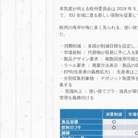
本気度が伺える欧州委員会は 2018 年 
て、 EU 全域に渡る新しい規制を提案
欧州の海岸や海に多く見られる、使い捨て
た。
・消費削減 ： 各国が削減目標を設定
・市場規制 ： 代替物が容易に手に入
・製品デザイン要求 ： 複数回使用可
・ラベル要求 ： 廃棄方法表示・製品
・EPR(生産者の義務拡大) ： 生産
・分別収集対象物 ： デポジット制度等
集する
・ 意識向上 ： 使い捨てプラ・漁具が
管理を義務付ける