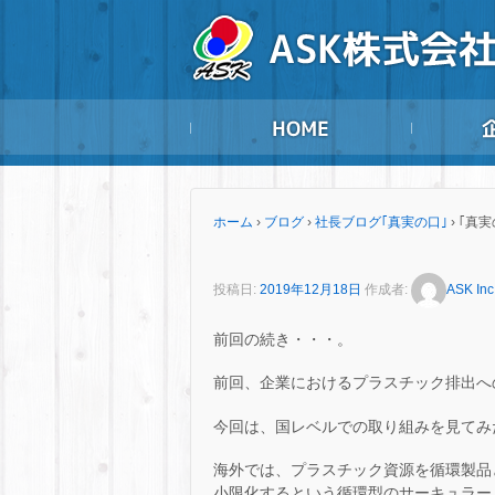
ホーム
›
ブログ
›
社長ブログ｢真実の口｣
›
｢真実
投稿日:
2019年12月18日
作成者:
ASK Inc
前回の続き・・・。
前回、企業におけるプラスチック排出へ
今回は、国レベルでの取り組みを見てみ
海外では、プラスチック資源を循環製品
小限化するという循環型のサーキュラー