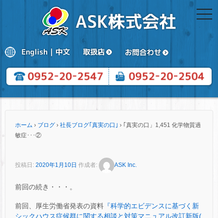
togg
navi
ホーム
›
ブログ
›
社長ブログ｢真実の口｣
›
｢真実の口」1,451 化学物質過
敏症･･･②
投稿日:
2020年1月10日
作成者:
ASK Inc.
前回の続き・・・。
前回、厚生労働省発表の資料
『科学的エビデンスに基づく新
シックハウス症候群に関する相談と対策マニュアル改訂新版(