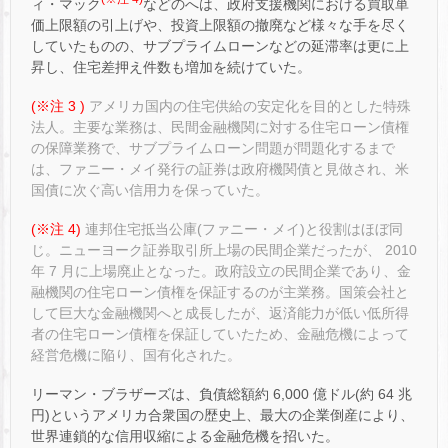
ィ・マック
などのへは、政府支援機関における買取単
価上限額の引上げや、投資上限額の撤廃など様々な手を尽く
していたものの、サブプライムローンなどの延滞率は更に上
昇し、住宅差押え件数も増加を続けていた。
(※注 3 )
アメリカ国内の住宅供給の安定化を目的とした特殊
法人。主要な業務は、民間金融機関に対する住宅ローン債権
の保障業務で、サブプライムローン問題が問題化するまで
は、ファニー・メイ発行の証券は政府機関債と見做され、米
国債に次ぐ高い信用力を保っていた。
(※注 4)
連邦住宅抵当公庫(ファニー・メイ)と役割はほぼ同
じ。ニューヨーク証券取引所上場の民間企業だったが、 2010
年 7 月に上場廃止となった。政府設立の民間企業であり、金
融機関の住宅ローン債権を保証するのが主業務。国策会社と
して巨大な金融機関へと成長したが、返済能力が低い低所得
者の住宅ローン債権を保証していたため、金融危機によって
経営危機に陥り、国有化された。
リーマン・ブラザーズは、負債総額約 6,000 億ドル(約 64 兆
円)というアメリカ合衆国の歴史上、最大の企業倒産により、
世界連鎖的な信用収縮による金融危機を招いた。