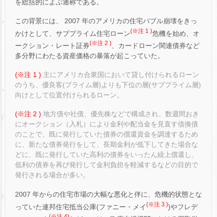
を総括的によぶ通称である。
この背景には、 2007 年のアメリカの住宅バブル崩壊をきっ
(※注 1 )
かけとして、サブプライム住宅ローン
危機を始め、オ
(※注 2 )
ークション・レート証券
、カードローン関連債券など
多分野にわたる資産価格の暴落が起こっていた。
(※注 1 )
主にアメリカ合衆国において貸し付けられるローン
のうち、優良客(プライム層)よりも下位の層(サブプライム層)
向けとして位置付けられるローン。
(※注 2 )
地方債や社債、優先株などで構成され、数週間おき
にオークション（入札）により金利や配当金を見直す借換債
のことで、既に発行していた債券の償還資金を調達するため
に、新たな債券発行をして、長期金利が低下してきた場合な
どに、既に発行していた高利の債券をいったん繰上償還し、
低利の債券を再び発行して金利負担を軽減するなどの目的で
発行される場合が多い。
2007 年からの住宅市場の大幅な悪化と伴に、危機的状態とな
(※注 3 )
っていた連邦住宅抵当公庫(ファニー・メイ
)やフレデ
(※注 4)