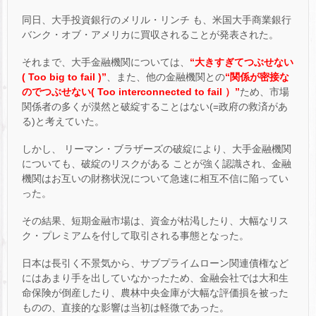
同日、大手投資銀行のメリル・リンチ も、米国大手商業銀行
バンク・オブ・アメリカに買収されることが発表された。
それまで、大手金融機関については、
“大きすぎてつぶせない
( Too big to fail )”
、また、他の金融機関との
“関係が密接な
のでつぶせない( Too interconnected to fail ）”
ため、市場
関係者の多くが漠然と破綻することはない(=政府の救済があ
る)と考えていた。
しかし、 リーマン・ブラザーズの破綻により、大手金融機関
についても、破綻のリスクがある ことが強く認識され、金融
機関はお互いの財務状況について急速に相互不信に陥ってい
った。
その結果、短期金融市場は、資金が枯渇したり、大幅なリス
ク・プレミアムを付して取引される事態となった。
日本は長引く不景気から、サブプライムローン関連債権など
にはあまり手を出していなかったため、金融会社では大和生
命保険が倒産したり、農林中央金庫が大幅な評価損を被った
ものの、直接的な影響は当初は軽微であった。