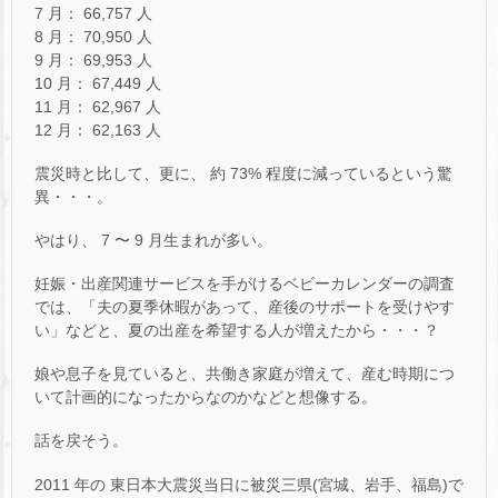
7 月： 66,757 人
8 月： 70,950 人
9 月： 69,953 人
10 月： 67,449 人
11 月： 62,967 人
12 月： 62,163 人
震災時と比して、更に、 約 73% 程度に減っているという驚
異・・・。
やはり、 7 〜 9 月生まれが多い。
妊娠・出産関連サービスを手がけるベビーカレンダーの調査
では、「夫の夏季休暇があって、産後のサポートを受けやす
い」などと、夏の出産を希望する人が増えたから・・・？
娘や息子を見ていると、共働き家庭が増えて、産む時期につ
いて計画的になったからなのかなどと想像する。
話を戻そう。
2011 年の 東日本大震災当日に被災三県(宮城、岩手、福島)で