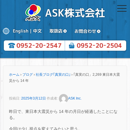
togg
navi
ホーム
›
ブログ
›
社長ブログ｢真実の口｣
›
｢真実の口」2,269 東日本大震
災から 14 年
投稿日:
2025年3月12日
作成者:
ASK Inc.
昨日で、東日本大震災から 14 年の月日が経過したことにな
る。
今回は少し視点を変えてみたいと思う。