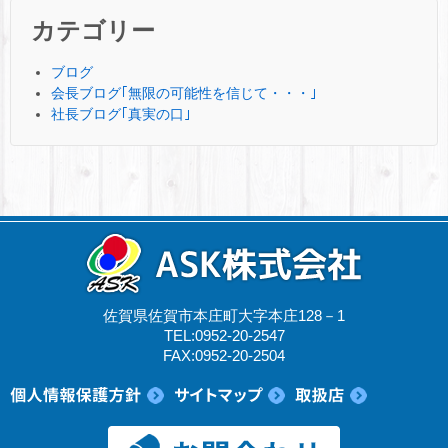
カテゴリー
ブログ
会長ブログ｢無限の可能性を信じて・・・｣
社長ブログ｢真実の口｣
佐賀県佐賀市本庄町大字本庄128－1
TEL:0952-20-2547
FAX:0952-20-2504