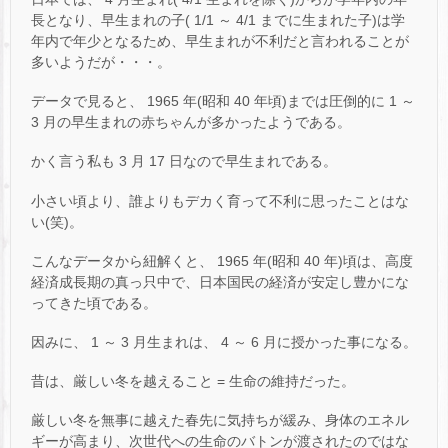
長となり、早生まれの子( 1/1 ～ 4/1 までに生まれた子)は学
年内で年少となるため、早生まれが不利だと言われることが
多いようだが・・・。
データで見ると、 1965 年(昭和 40 年頃)までは圧倒的に 1 ～
3 月の早生まれの赤ちゃんが多かったようである。
かく言う私も 3 月 17 日なので早生まれである。
小さい頃より、誰よりもデカく育って不利に思ったことはな
い(笑)。
こんなデータから紐解くと、 1965 年(昭和 40 年)頃は、高度
経済成長期の真っ只中で、日本国民の経済が安定し豊かにな
ってきた頃である。
因みに、 1 ～ 3 月生まれは、 4 ～ 6 月に授かった事になる。
昔は、厳しい冬を越えること = 生命の維持だった。
厳しい冬を無事に越えた春先に気持ちが緩み、身体のエネル
ギーが高まり、次世代への生命のバトンが渡されたのではな