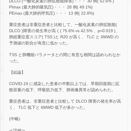
DLCO (一酸化炭素の肺拡散能障害)・・・ 30 例( 52.6% )
PImax (最大静的吸気圧)・・・ 28 例( 49.1%)
PEmax (最大静的呼気圧)・・・ 13 例( 22.8%)
重症患者は非重症患者と比較して、一酸化炭素の肺拡散能(
DLCO )障害の発生率が高く( 75.6% vs 42.5% 、p=0.019 )、
肺総重症度スコア( TSS )と R20 が高く、 TLC と 6MWD の
予測値の割合が有意に低かった。
TSS と肺機能パラメータとの間に有意な相関は認められなか
った。
【結論】
COVID-19 に感染した患者の半数以上では、早期回復期に拡
散容量の低下、呼吸筋力低下、肺画像異常が認められた。
重症患者は、非重症患者と比較して DLCO 障害の発生率が高
く、 TLC 低下と 6MWD 低下が多かった。
(中略)
≪詳細≫