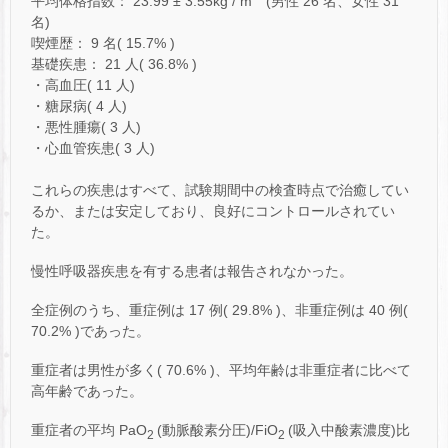
平均体格指数： 23.99 ± 3.55kg / m
(男性 26 名、女性 31
名)
喫煙歴： 9 名( 15.7% )
基礎疾患： 21 人( 36.8% )
・高血圧( 11 人)
・糖尿病( 4 人)
・悪性腫瘍( 3 人)
・心血管疾患( 3 人)
これらの疾患はすべて、試験期間中の検査時点で治癒してい
るか、または安定しており、良好にコントロールされてい
た。
慢性呼吸器疾患を有する患者は報告されなかった。
全症例のうち、重症例は 17 例( 29.8% )、非重症例は 40 例(
70.2% )であった。
重症者は男性が多く( 70.6% )、平均年齢は非重症者に比べて
高年齢であった。
重症者の平均 PaO
(動脈酸素分圧)/FiO
(吸入中酸素濃度)比
2
2