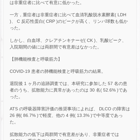
は非重症者に比べて有意に低かった。
一方，重症者は非重症者に比べて血清乳酸脱水素酵素( LDH
)、 C 反応性蛋白( CRP )のピークが高く、リンパ球数も低か
った。
しかし、白血球、クレアチンキナーゼ( CK )、乳酸ピーク、
入院期間の値には両群間で有意差はなかった。
【肺機能検査と呼吸筋力】
COVID-19 患者の肺機能検査と呼吸筋力の結果。
退院後 1 ヶ月の追跡調査では、本研究に参加した 57 名の患
者のうち、拡散能力に異常があったのは 30 名( 52.6% )であ
った。
ATS の呼吸器障害評価の推奨事項によれば、 DLCO の障害は
26 例( 86.7% )で軽度、他の 4 例( 13.3% )で中等度であっ
た。
拡散能力の低下は両群間で有意差があり、非重症者では