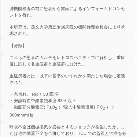
肺機能検査の前に患者から書面によるインフォームドコンセ
ントを得た。
本研究は、孫文大学第五附属病院の機関倫理委員会により承
認された。
【分類】
これらの患者のカルテをレトロスペクティブに解析し、重症
度に応じて非重症群と重症群に分けた。
重症患者とは、以下の基準のいずれかを満たした場合に定義
された.
・息切れ、 RR ≧ 30 回/分
・安静時血中酸素飽和度 93% 以下
・動脈部分酸素圧( PaO
）/吸入中酸素濃度( Fi0
） ≦
2
2
300mmmHg
呼吸不全は機械換気を必要とするショックが発生したか、ま
たは他の臓器不全を合併しており、 ICU での監視と治療を必