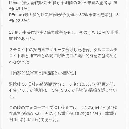
PImax (最大静的吸気圧)値が予測値の 80% 未満の患者は 28
例( 49.1% )
PEmax (最大静的呼気圧)値が予測値の 80% 未満の患者は 13
例( 22.8% )
13 例が中等度の呼吸筋力障害を有し、そのうち 11 例が非重
症例であった。
ステロイドの投与量でグループ分けした場合、グルココルチ
コイド群と通常群との間に呼吸筋力の統計的有意差は認めら
れなかった。
【胸部 X 線写真と肺機能との相関性】
退院後 30 日後の経過観察では、 6 名( 10.5% )が軽度の咳、
4 名( 7.0% )が息切れ、 3名( 5.3% )が時折の喘鳴を訴えてい
た。
この時のフォローアップ CT 検査では、 31 名( 54.4% )に残
存異常が認められ、そのうち重症例 16 名( 94.1% )、非重症
例 15 名( 37.5% )であった。