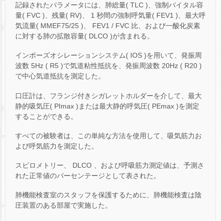
記録されたパラメータには、肺総量( TLC )、強制バイタル容
量( FVC )、残量( RV)、 1 秒間の強制呼気量( FEV1 )、最大呼
気流量( MMEF75/25 )、 FEV1 / FVC 比、および一酸化炭素
に対する肺の拡散容量( DLCO )が含まれる。
インポーズオシレーションシステム( IOS )を用いて、発振周
波数 5Hz ( R5 )で気道粘性抵抗を、発振周波数 20Hz ( R20 )
で中心気道抵抗を測定した。
口圧計は、フランジ付きシガレットホルダーを介して、最大
静的吸気圧( PImax )または最大静的呼気圧( PEmax )を測定
することができる。
すべての被験者は、この単純な方法を使用して、吸気筋力お
よび呼気筋力を測定した。
スピロメトリー、 DLCO 、および呼吸筋力測定値は、予測さ
れた正常値のパーセンテージとして表された。
肺機能検査室のスタッフを保護するために、肺機能検査は陰
圧装置のある部屋で実施した。