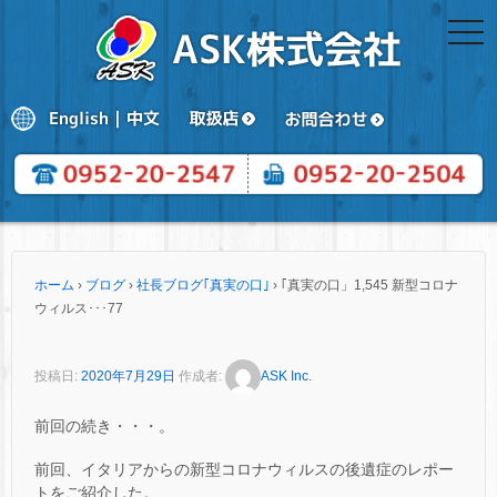
togg
navi
ホーム
›
ブログ
›
社長ブログ｢真実の口｣
›
｢真実の口」1,545 新型コロナ
ウィルス･･･77
投稿日:
2020年7月29日
作成者:
ASK Inc.
前回の続き・・・。
前回、イタリアからの新型コロナウィルスの後遺症のレポー
トをご紹介した。