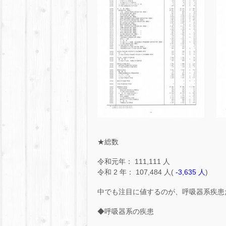
★総数
令和元年： 111,111 人
令和 2 年： 107,484 人(
-3,635 人
)
中でも注目に値するのが、呼吸器系疾患
◆呼吸器系の疾患