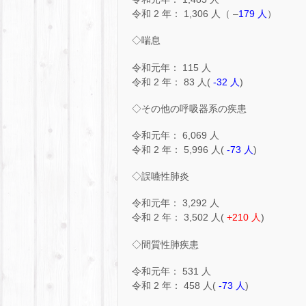
令和 2 年： 1,306 人（ –
179 人
）
◇喘息
令和元年： 115 人
令和 2 年： 83 人(
-32 人
)
◇その他の呼吸器系の疾患
令和元年： 6,069 人
令和 2 年： 5,996 人(
-73 人
)
◇誤嚥性肺炎
令和元年： 3,292 人
令和 2 年： 3,502 人(
+210 人
)
◇間質性肺疾患
令和元年： 531 人
令和 2 年： 458 人(
-73 人
)