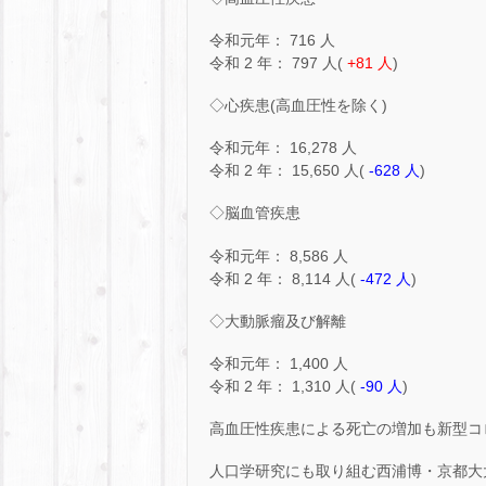
令和元年： 716 人
令和 2 年： 797 人(
+81 人
)
◇心疾患(高血圧性を除く)
令和元年： 16,278 人
令和 2 年： 15,650 人(
-628 人
)
◇脳血管疾患
令和元年： 8,586 人
令和 2 年： 8,114 人(
-472 人
)
◇大動脈瘤及び解離
令和元年： 1,400 人
令和 2 年： 1,310 人(
-90 人
)
高血圧性疾患による死亡の増加も新型コ
人口学研究にも取り組む西浦博・京都大