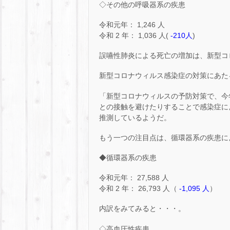
◇その他の呼吸器系の疾患
令和元年： 1,246 人
令和 2 年： 1,036 人(
-210人
)
誤嚥性肺炎による死亡の増加は、新型コ
新型コロナウィルス感染症の対策にあた
「新型コロナウィルスの予防対策で、今
との接触を避けたりすることで感染症に
推測しているようだ。
もう一つの注目点は、循環器系の疾患に
◆循環器系の疾患
令和元年： 27,588 人
令和 2 年： 26,793 人（
-1,095 人
）
内訳をみてみると・・・。
◇高血圧性疾患