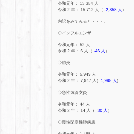
令和元年： 13 354 人
令和 2 年： 15 712 人（
-2,358 人
）
内訳をみてみると・・・。
◇インフルエンザ
令和元年： 52 人
令和 2 年： 6 人（
-46 人
）
◇肺炎
令和元年： 5,949 人
令和 2 年： 7,947 人(
-1,998 人
)
◇急性気管支炎
令和元年： 44 人
令和 2 年： 14 人（
-30 人
）
◇慢性閉塞性肺疾患
令和元年： 1,485 人