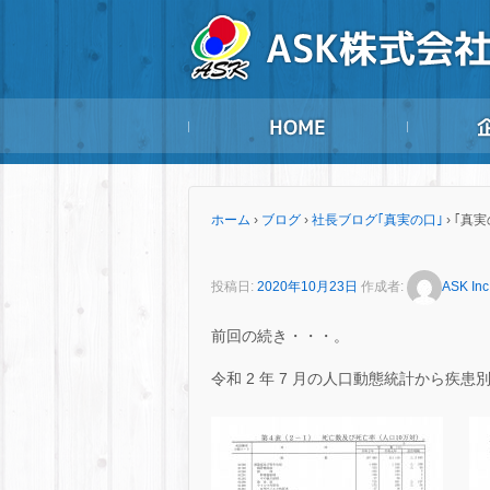
ホーム
›
ブログ
›
社長ブログ｢真実の口｣
›
｢真実
投稿日:
2020年10月23日
作成者:
ASK Inc
前回の続き・・・。
令和 2 年 7 月の人口動態統計から疾