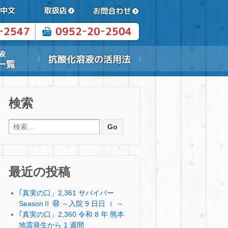
検索
検索:
最近の投稿
｢真実の口」2,361 サバイバー
SeasonⅡ ㊹ ～入院 9 日日 ⅰ ～
｢真実の口」2,360 令和 8 年 熊本
地震発生から 1 週間