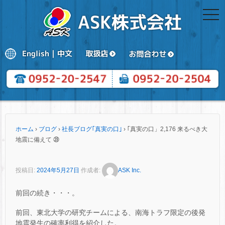
togg
navi
ホーム
›
ブログ
›
社長ブログ｢真実の口｣
›
｢真実の口」2,176 来るべき大
地震に備えて ㊴
投稿日:
2024年5月27日
作成者:
ASK Inc.
前回の続き・・・。
前回、東北大学の研究チームによる、南海トラフ限定の後発
地震発生の確率利得を紹介した。