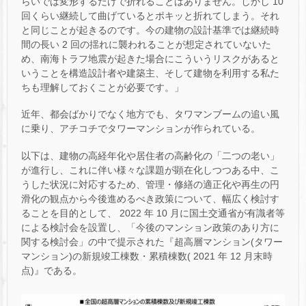
らいでは変形するだけで折れることはありません。しかし 10
回くらい継続して曲げているとポキッと折れてしまう。それ
と同じことが起きるのです。今の建物の設計基準では継続時
間の長い 2 回の揺れに襲われることが想定されていないた
め、南海トラフ地震が起きた場合にこういうリスクがあると
いうことを構造設計者や建築主、そして建物を利用する私た
ちも理解しておくことが必要です。」
近年、都会ばかりでなく地方でも、タワマンブームの追い風
に乗り、アチコチでタワーマンションが作られている。
以下は、建物の高経年化や居住者の高齢化の「二つの老い」
が進行し、これに伴い様々な課題が顕在化しつつある中、こ
うした状況に対応するため、管理・修繕の適正化や再生の円
滑化の観点から今後進めるべき政策について、幅広く検討す
ることを目的として、 2022 年 10 月に国土交通省が有識者等
による検討会を設置し、「今後のマンション政策のあり方に
関する検討会」の中で提示された『超高層マンション(タワー
マンション)の新規竣工棟数・累積棟数( 2021 年 12 月末時
点)』である。