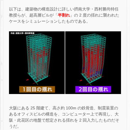
以下は、建築物の構造設計に詳しい摂南大学・西村勝尚特任
教授らが、超高層ビルが「
半割れ
」の 2 度の揺れに襲われた
ケースをシミュレーションしたものである。
大阪にある 25 階建て、高さ約 100m の鉄骨造、制震装置の
あるオフィスビルの構造を、コンピューター上で再現し、大
阪・此花区の地盤で想定される揺れを 2 回入力したものだそ
うだ。