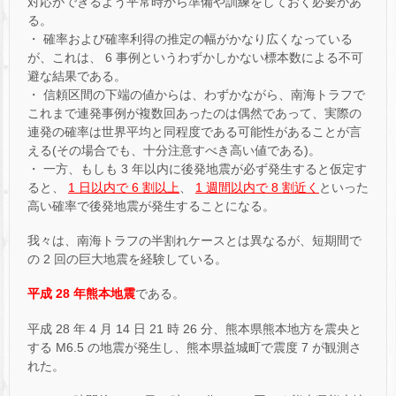
対応ができるよう平常時から準備や訓練をしておく必要があ
る。
・ 確率および確率利得の推定の幅がかなり広くなっている
が、これは、 6 事例というわずかしかない標本数による不可
避な結果である。
・ 信頼区間の下端の値からは、わずかながら、南海トラフで
これまで連発事例が複数回あったのは偶然であって、実際の
連発の確率は世界平均と同程度である可能性があることが言
える(その場合でも、十分注意すべき高い値である)。
・ 一方、もしも 3 年以内に後発地震が必ず発生すると仮定す
ると、
1 日以内で 6 割以上
、
1 週間以内で 8 割近く
といった
高い確率で後発地震が発生することになる。
我々は、南海トラフの半割れケースとは異なるが、短期間で
の 2 回の巨大地震を経験している。
平成 28 年熊本地震
である。
平成 28 年 4 月 14 日 21 時 26 分、熊本県熊本地方を震央と
する M6.5 の地震が発生し、熊本県益城町で震度 7 が観測さ
れた。