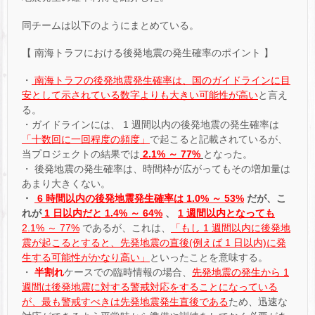
同チームは以下のようにまとめている。
【 南海トラフにおける後発地震の発生確率のポイント 】
・
南海トラフの後発地震発生確率は、国のガイドラインに目
安として示されている数字よりも大きい可能性が高い
と言え
る。
・ガイドラインには、 1 週間以内の後発地震の発生確率は
「十数回に一回程度の頻度」
で起こると記載されているが、
当プロジェクトの結果では
2.1% ～ 77%
となった。
・ 後発地震の発生確率は、時間枠が広がってもその増加量は
あまり大きくない。
・
6 時間以内の後発地震発生確率は 1.0% ～ 53%
だが、こ
れが
1 日以内だと 1.4% ～ 64%
、
1 週間以内となっても
2.1% ～ 77%
であるが、これは、
「もし 1 週間以内に後発地
震が起こるとすると、先発地震の直後(例えば 1 日以内)に発
生する可能性がかなり高い」
といったことを意味する。
・
半割れ
ケースでの臨時情報の場合、
先発地震の発生から 1
週間は後発地震に対する警戒対応をすることになっている
が、最も警戒すべきは先発地震発生直後である
ため、迅速な