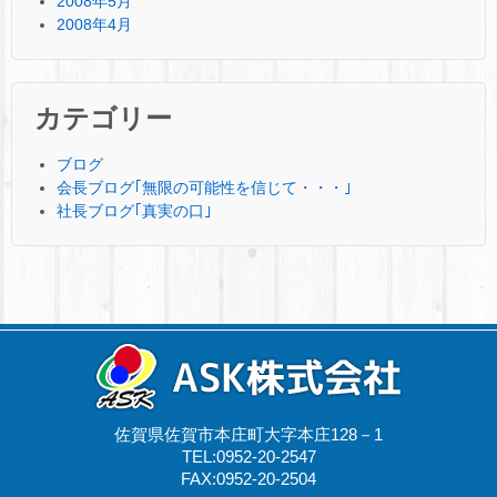
2008年5月
2008年4月
カテゴリー
ブログ
会長ブログ｢無限の可能性を信じて・・・｣
社長ブログ｢真実の口｣
佐賀県佐賀市本庄町大字本庄128－1
TEL:0952-20-2547
FAX:0952-20-2504