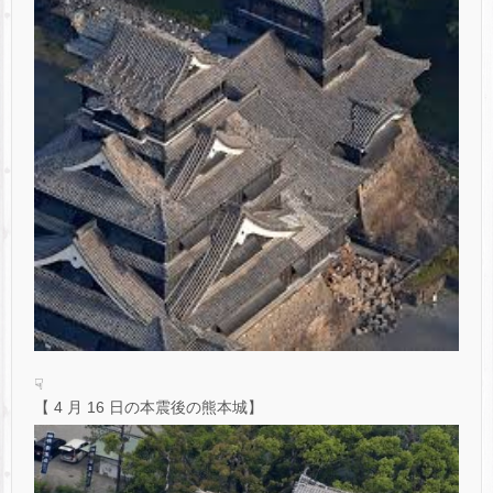
☟
【 4 月 16 日の本震後の熊本城】