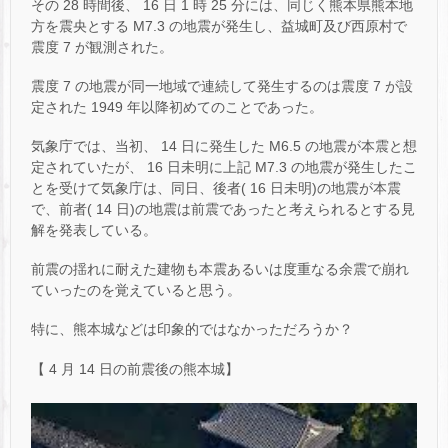
その 28 時間後、 16 日 1 時 25 分には、同じく熊本県熊本地
方を震央とする M7.3 の地震が発生し、益城町及び西原村で
震度 7 が観測された。
震度 7 の地震が同一地域で連続して発生するのは震度 7 が設
定された 1949 年以降初めてのことであった。
気象庁では、当初、 14 日に発生した M6.5 の地震が本震と想
定されていたが、 16 日未明に上記 M7.3 の地震が発生したこ
とを受けて気象庁は、同日、後者( 16 日未明)の地震が本震
で、前者( 14 日)の地震は前震であったと考えられるとする見
解を発表している。
前震の揺れに耐えた建物も本震あるいは度重なる余震で崩れ
ていったのを覚えていると思う。
特に、熊本城などは印象的ではなかっただろうか？
【 4 月 14 日の前震後の熊本城】