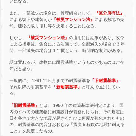
とになる。
また、一部滅失の場合は、管理組合として、
『区分所有法』
による復旧や建替えか
『被災マンション法』
による敷地の売
却、建物の取り壊し等を決定することになる。
しかし、
『被災マンション法』
の適用には期限があり、政令
による指定後、集会による決議まで、全部滅失の場合で 3 年
間、一部滅失の場合は 1 年間という、時間的な制約がある。
話は変わるが、建物には耐震基準というものがあるのはご存
知だと思う。
一般的に、 1981 年 5 月までの耐震基準を
「旧耐震基準」
、
それ以降の耐震基準を
「新耐震基準」
と呼んで区別してい
る。
「旧耐震基準」
とは、 1950 年の建築基準法制定により、国
内のすべての建築物に耐震設計が義務付けられ、その規定は
日本各地で大きな地震が起きるたびに何度か強化されたもの
の、耐震基準の内容はおおむね「震度 5 程度の地震に耐える
こと」を想定したもの。