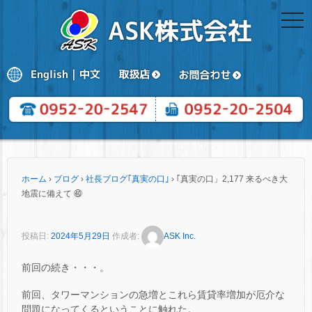
togg
navi
ホーム
›
ブログ
›
社長ブログ｢真実の口｣
›
｢真実の口」2,177 来るべき大
地震に備えて ㊵
投稿日:
2024年5月29日
作成者:
ASK Inc.
前回の続き・・・。
前回、タワーマンションの急増とこれら賃貸率増加が厄介な
問題になってくるということに触れた。