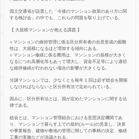
国土交通省が設置した「今後のマンション政策のあり方に関
する検討会」の中でも、これらの問題を取り上げている。
【 大規模マンションが抱える課題 】
○ マンションの維持管理に係る区分所有者の合意形成の困難
性は、大規模になるほど増加する傾向にある。
○ マンション修繕に係る費用は、マンションの規模が大きく
なるにつれ高層化等もあって増大し、資金不足等により適切
な維持修繕が行われない場合の影響が大きくなる。
分譲マンションでは、少なくとも毎年 1 回は必ず総会を開催
しなければならないと区分所有法で定められている。
因みに、区分所有法とは、国が定めたマンションに関する法
律である。
総会とは、マンション管理組合における意思決定機関であ
り、マンションで暮らす上での規約(ルール)の見直し、決算
や事業報告、建物や敷地の管理に関しての事柄の決定、修繕
工事の実施などが決議される。