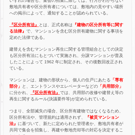
いずれの場合も、集会の招集に際しては、行方がわからない
敷地共有者や区分所有者については、敷地内の見やすい場所
への掲示によって、通知することが認められている。
『区分所有法』
とは、正式名称は
『建物の区分所有等に関す
る法律』
で、マンションを含む区分所有建物に関する事項を
定めた法律である。
建替えを含むマンション再生に関する管理組合としての決定
も区分所有法にもとづいて実施され、分譲マンションが普及
したことによって 1962 年に制定され、その後数回改正され
ている。
マンションは、建物の形状から、個人の住戸にあたる
「専有
部分」
と、エントランスやエレベーターなどの
「共用部分」
に分かれ、
『区分所有法』
では、共用部の改修や建替え等の
再生に関するルール(決議要件等)が定められている。
つまり、全部滅失の場合、区分所有建物ではなくなるため、
区分所有法や、管理規約は適用されず、
『被災マンション
法』
に基づいて、新たに定められた管理者か、敷地共有者が
共同で集会を招集し、再建や敷地売却等の対応を決定するこ