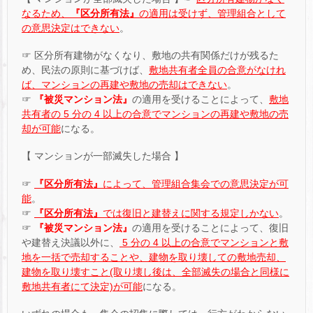
なるため、
『区分所有法』
の適用は受けず、管理組合として
の意思決定はできない
。
☞ 区分所有建物がなくなり、敷地の共有関係だけが残るた
め、民法の原則に基づけば、
敷地共有者全員の合意がなけれ
ば、マンションの再建や敷地の売却はできない
。
☞
『被災マンション法』
の適用を受けることによって、
敷地
共有者の 5 分の 4 以上の合意でマンションの再建や敷地の売
却が可能
になる。
【 マンションが一部滅失した場合 】
☞
『区分所有法』
によって、管理組合集会での意思決定が可
能
。
☞
『区分所有法』
では復旧と建替えに関する規定しかない
。
☞
『被災マンション法』
の適用を受けることによって、復旧
や建替え決議以外に、
5 分の 4 以上の合意でマンションと敷
地を一括で売却することや、建物を取り壊しての敷地売却、
建物を取り壊すこと(取り壊し後は、全部滅失の場合と同様に
敷地共有者にて決定)が可能
になる。