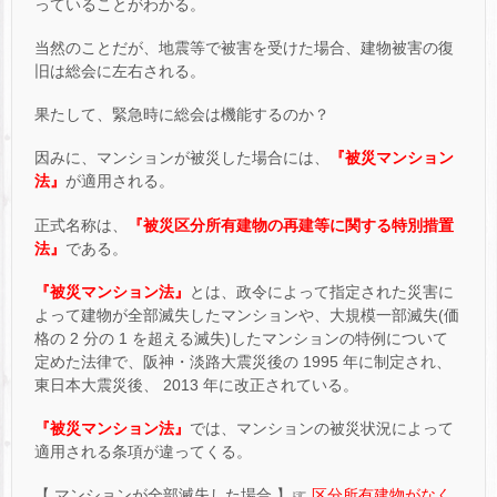
っていることがわかる。
当然のことだが、地震等で被害を受けた場合、建物被害の復
旧は総会に左右される。
果たして、緊急時に総会は機能するのか？
因みに、マンションが被災した場合には、
『被災マンション
法』
が適用される。
正式名称は、
『被災区分所有建物の再建等に関する特別措置
法』
である。
『被災マンション法』
とは、政令によって指定された災害に
よって建物が全部滅失したマンションや、大規模一部滅失(価
格の 2 分の 1 を超える滅失)したマンションの特例について
定めた法律で、阪神・淡路大震災後の 1995 年に制定され、
東日本大震災後、 2013 年に改正されている。
『被災マンション法』
では、マンションの被災状況によって
適用される条項が違ってくる。
【 マンションが全部滅失した場合 】☞
区分所有建物がなく