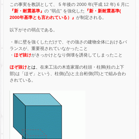
この事実を教訓として、 5 年後の 2000 年(平成 12 年) 6 月に
『新・耐震基準』
の ”弱点” を強化した
『新・新耐震基準(
2000年基準とも言われている）』
が制定される。
以下がその弱点である。
・単に壁を強くしただけで、その強さの建物全体におけるバ
ランスが、重要視されていなかったこと
・
ほぞ抜け
がきっかけとなり倒壊を誘発してしまったこと
ほぞ抜け
とは、
在来工法の木造家屋の柱頭・柱脚(柱の上下
部)は「ほぞ」という、柱側(凸)と土台桁側(凹)とで組み合わ
されている。