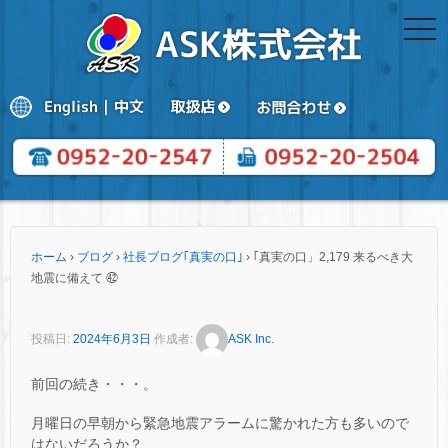
togg
navi
ホーム
›
ブログ
›
社長ブログ｢真実の口｣
›
｢真実の口」2,179 来るべき大
地震に備えて ㊷
投稿日:
2024年6月3日
作成者:
ASK Inc.
前回の続き・・・。
月曜日の早朝から緊急地震アラームに驚かれた方も多いので
はないだろうか？