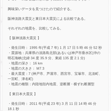
興味深いデータを見つけたので紹介する。
阪神淡路大震災と東日本大震災による比較である。
それぞれの地震を、比較してみる。
【 阪神淡路大震災 】
・発生日時： 1995 年(平成 7 年) 1 月 17 日 5 時 46 分 52 秒
・震源地：兵庫県の淡路島北部(あるいは神戸市垂水区)沖の
明石海峡(北緯 34 度 35.9 分、東経 135 度 2.1 分)
・地震の深さ： 16 km
・地震の大きさ： M7.3
・最大震度：7 (神戸市、芦屋市、西宮市、宝塚市、北淡町、
一宮町、津名町)
・地震の種類：内陸地殻内地震、逆断層・横ずれ断層型
【 東日本大震災 】
・発生日時： 2011 年(平成 23 年) 3 月 11 日 14 時 46 分
18.1 秒