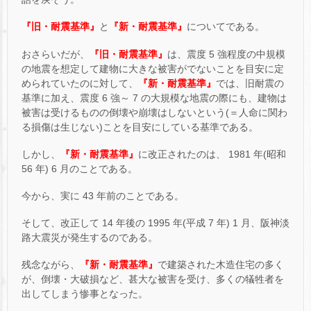
『旧・耐震基準』
と
『新・耐震基準』
についてである。
おさらいだが、
『旧・耐震基準』
は、震度 5 強程度の中規模
の地震を想定して建物に大きな被害がでないことを目安に定
められていたのに対して、
『新・耐震基準』
では、旧耐震の
基準に加え、震度 6 強～ 7 の大規模な地震の際にも、建物は
被害は受けるものの倒壊や崩壊はしないという(＝人命に関わ
る損傷は生じない)ことを目安にしている基準である。
しかし、
『新・耐震基準』
に改正されたのは、 1981 年(昭和
56 年) 6 月のことである。
今から、実に 43 年前のことである。
そして、改正して 14 年後の 1995 年(平成 7 年) 1 月、阪神淡
路大震災が発生するのである。
残念ながら、
『新・耐震基準』
で建築された木造住宅の多く
が、倒壊・大破損など、甚大な被害を受け、多くの犠牲者を
出してしまう惨事となった。