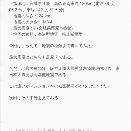
・震源地：宮城県牡鹿半島の東南東沖 130km (北緯 38 度
06.2 分、東経 142 度 51.6 分)
・地震の深さ： 24 km
・地震の大きさ： M8.4
・最大震度：7 (宮城県栗原市築館)
・地震の種類：海溝型地震、衝上断層型
今回は、敢えて、地震の種類まで書いてみた。
最大震度はどちらも震度 7 である。
ただ、地震の種類は、阪神淡路大震災は内陸地殻内地震、東
日本大震災は海溝型地震である。
この違いがマンションへの被害状況がかわったようだ。
次回はその中身を見てみる。
‹
｢真実の口」2,178 来るべき大地震に備えて ㊶