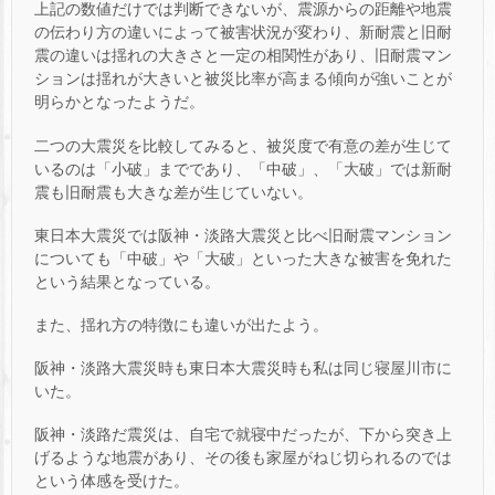
上記の数値だけでは判断できないが、震源からの距離や地震
の伝わり方の違いによって被害状況が変わり、新耐震と旧耐
震の違いは揺れの大きさと一定の相関性があり、旧耐震マン
ションは揺れが大きいと被災比率が高まる傾向が強いことが
明らかとなったようだ。
二つの大震災を比較してみると、被災度で有意の差が生じて
いるのは「小破」までであり、「中破」、「大破」では新耐
震も旧耐震も大きな差が生じていない。
東日本大震災では阪神・淡路大震災と比べ旧耐震マンション
についても「中破」や「大破」といった大きな被害を免れた
という結果となっている。
また、揺れ方の特徴にも違いが出たよう。
阪神・淡路大震災時も東日本大震災時も私は同じ寝屋川市に
いた。
阪神・淡路だ震災は、自宅で就寝中だったが、下から突き上
げるような地震があり、その後も家屋がねじ切られるのでは
という体感を受けた。