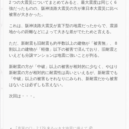
2 つの大震災についてまとめてみると、最大震度は同じく 6
強だったものの、阪神淡路大震災の方が東日本大震災に比べ
被害が大きかった。
これは、阪神淡路大震災が直下型の地震だったからで、震源
地からの距離などによって大きな差がでたためと言える。
ただ、新耐震も旧耐震も約半数以上の建物が「被害無」、 8
割以上の建物が「軽微」以下の被害で済んでおり、旧耐震と
いえども分譲マンションは地震に強いことが判る。
新耐震の方が「中破」以上の被害が相対的に少なく、やはり
新耐震の方が相対的に耐震性は高いといえるが、新耐震でも
「中破」以上の被害もそれなりにみられ、新耐震だから被害
はないとは必ずしも言えない。
次回は・・・。
‹
｢真実の口」2,179 来るべき大地震に備えて ㊷