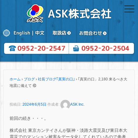
togg
navi
ホーム
›
ブログ
›
社長ブログ｢真実の口｣
›
｢真実の口」2,180 来るべき大
地震に備えて ㊸
投稿日:
2024年6月5日
作成者:
ASK Inc.
前回の続き・・・。
株式会社 東京カンテイさんが阪神・淡路大震災及び東日本大
震災でのマンション被害をデータ化してくれているので参考