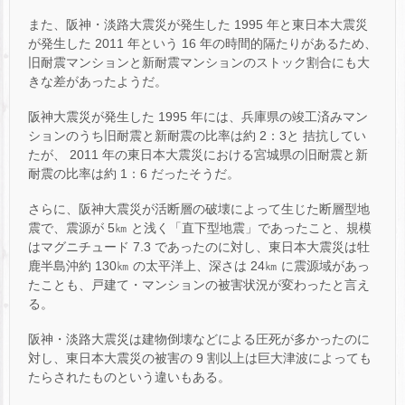
また、阪神・淡路大震災が発生した 1995 年と東日本大震災
が発生した 2011 年という 16 年の時間的隔たりがあるため、
旧耐震マンションと新耐震マンションのストック割合にも大
きな差があったようだ。
阪神大震災が発生した 1995 年には、兵庫県の竣工済みマン
ションのうち旧耐震と新耐震の比率は約 2：3と 拮抗してい
たが、 2011 年の東日本大震災における宮城県の旧耐震と新
耐震の比率は約 1：6 だったそうだ。
さらに、阪神大震災が活断層の破壊によって生じた断層型地
震で、震源が 5㎞ と浅く「直下型地震」であったこと、規模
はマグニチュード 7.3 であったのに対し、東日本大震災は牡
鹿半島沖約 130㎞ の太平洋上、深さは 24㎞ に震源域があっ
たことも、戸建て・マンションの被害状況が変わったと言え
る。
阪神・淡路大震災は建物倒壊などによる圧死が多かったのに
対し、東日本大震災の被害の 9 割以上は巨大津波によっても
たらされたものという違いもある。