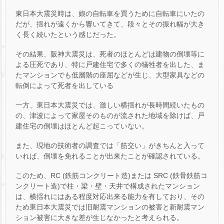
東日本大震災時は、娘の自転車を買うために自転車にいたの
だが、揺れが遠くから響いてきて、段々とその振れ幅が大き
く長く続いたという感じだった。
その結果、阪神大震災は、死者のほとんどは建物の倒壊等に
よる圧死であり、特に戸建住宅で多くの犠牲者を出した、ま
たマンションでも低層階の座屈などが生じ、大型家具などの
転倒によって死者を出している
一方、東日本大震災では、激しい横揺れが長時間続いたもの
の、津波によって家屋そのものが流された地域を除けば、戸
建住宅の倒壊はほとんど起こっていない。
また、現地の技術者の調査では「筋交い」がきちんと入って
いれば、倒壊を免れることが出来たことが確認されている。
このため、RC (鉄筋コンクリート造)または SRC (鉄骨鉄筋コ
ンクリート造)で柱・梁・壁・天井で構成されたマンション
は、横揺れにはある程度対応出来る能力を有しており、その
ため東日本大震災では旧耐震マンションの被害と新耐震マン
ション被害に大きな差が生じなかったと考えられる。