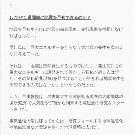
☟
1. なぜ 1 週間前に地震を予知できるのか？
地震を予知するには地震の前兆現象、先行現象を捕捉しなけ
ればならない。
早川氏は、巨大エネルギーをともなう大地震の発生を次のよ
うに考えていた。
それは、「地震は突然発生するものではなく、発生前にこの
巨大なエネルギーに誘発されて何かしら変化が起こるはず
だ。その変化前兆現象)を見つけることができれば地震発生を
予知できるのではないか」というものだった。
元々、早川教授は、名古屋大学空電研究所現在の太陽地球環
境研究所)で大気圏や宇宙から到来する電磁波の研究をスター
トさせた。
電気通信大学に移ってからは、研究フィールドを地球温暖化
や地磁気嵐など電波を使った地球環境に広げた。