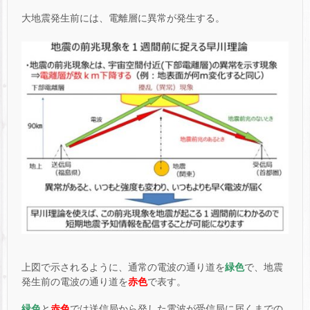
大地震発生前には、電離層に異常が発生する。
上図で示されるように、通常の電波の通り道を
緑色
で、地震
発生前の電波の通り道を
赤色
で表す。
緑色
と
赤色
では送信局から発した電波が受信局に届くまでの