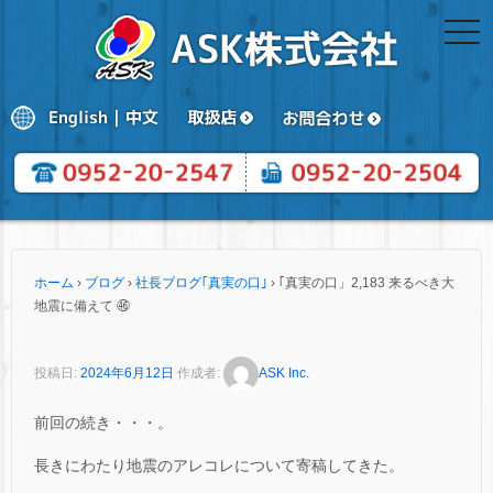
togg
navi
ホーム
›
ブログ
›
社長ブログ｢真実の口｣
›
｢真実の口」2,183 来るべき大
地震に備えて ㊻
投稿日:
2024年6月12日
作成者:
ASK Inc.
前回の続き・・・。
長きにわたり地震のアレコレについて寄稿してきた。