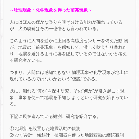
～物理現象・化学現象を伴った前兆現象～
人にはほんの僅かな香りを嗅ぎ分ける能力が備わっている
が、犬の嗅覚はその一億倍とも言われている。
このように人間を遥かに上回る高感度センサーを備えた動 物
が、地震の「前兆現象」を感知して、激しく吠えたり暴れた
り、地震を避けるように姿を隠しているのではないかと考え
る研究者がいる。
つまり、人間には感知できない 物理現象や化学現象が地上に
現れているのではないかという“仮説”である。
既に、測れる“何か”を探す研究、その“何か”が引き起こす現
象、事象を使って地震を予知し ようという研究が始まってい
る。
下記に現在進んでいる観測、研究を紹介する。
① 地震計を設置した地震活動の観測
② ひずみ計・傾斜計・検潮器を使った地殻変動の継続観測