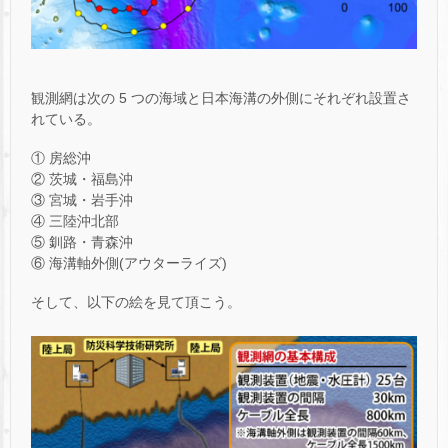
観測網は次の 5 つの海域と日本海溝の外側にそれぞれ設置さ
れている。
① 房総沖
② 茨城・福島沖
③ 宮城・岩手沖
④ 三陸沖北部
⑤ 釧路・青森沖
⑥ 海溝軸外側(アウターライズ)
そして、以下の絵を見て頂こう。