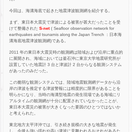
今回は、海溝海底で起きた地震津波観測網を紹介する。
まず、東日本大震災で津波による被害が甚大だったことを受
けて整備された
S-net
( Seafloor observation network for
earthquakes and tsunamis along the Japan Trench ：日本海
溝海底地震津波観測網)である。
2011 年の東日本大震災時の観測網は陸域および沿岸に重点的
に展開され、海域においては釜石沖に東京大学地震研究所が
設置していた地震計 3 台と津波計 2 台からなる観測システム
があったのみだった。
この脆弱な観測システムでは、陸域地震観測網データから沿
岸の津波を推定する津波警報には精度的に限界があることを
明らかになり、当時の海溝型地震の発生現場である海域にリ
アルタイムの観測網が十分に配置されていなかったことが、
東日本大震災の被害が大きくなった要因のひとつではないか
と考えられた。
東北地方太平洋沖では、引き続き規模の大きな地震が発生
し、今後も強い揺れや高い津波に見舞われるおそれがあるた