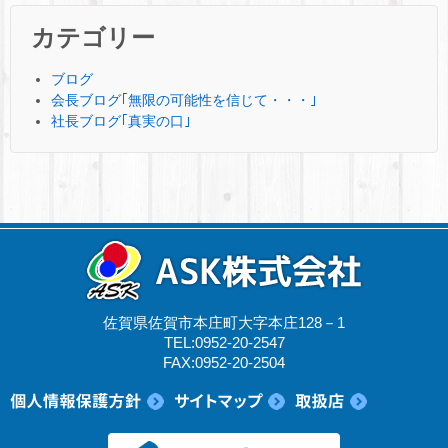
カテゴリー
ブログ
会長ブログ｢無限の可能性を信じて・・・｣
社長ブログ｢真実の口｣
佐賀県佐賀市本庄町大字本庄128－1
TEL:0952-20-2547
FAX:0952-20-2504