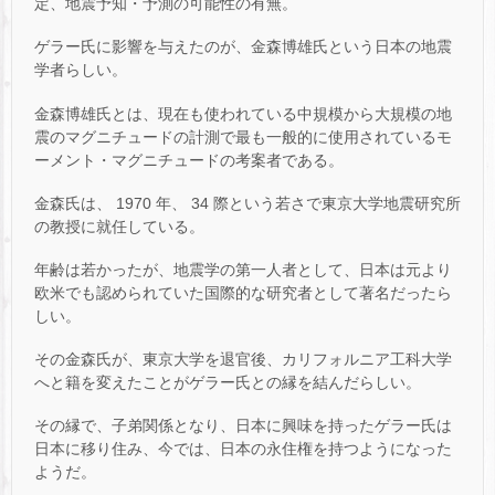
定、地震予知・予測の可能性の有無。
ゲラー氏に影響を与えたのが、金森博雄氏という日本の地震
学者らしい。
金森博雄氏とは、現在も使われている中規模から大規模の地
震のマグニチュードの計測で最も一般的に使用されているモ
ーメント・マグニチュードの考案者である。
金森氏は、 1970 年、 34 際という若さで東京大学地震研究所
の教授に就任している。
年齢は若かったが、地震学の第一人者として、日本は元より
欧米でも認められていた国際的な研究者として著名だったら
しい。
その金森氏が、東京大学を退官後、カリフォルニア工科大学
へと籍を変えたことがゲラー氏との縁を結んだらしい。
その縁で、子弟関係となり、日本に興味を持ったゲラー氏は
日本に移り住み、今では、日本の永住権を持つようになった
ようだ。