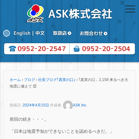
togg
navi
ホーム
›
ブログ
›
社長ブログ｢真実の口｣
›
｢真実の口」2,158 来るべき大
地震に備えて ㉑
投稿日:
2024年4月15日
作成者:
ASK Inc.
前回の続き・・・。
「日本は地震予知ができないことを認めるべきだ。」