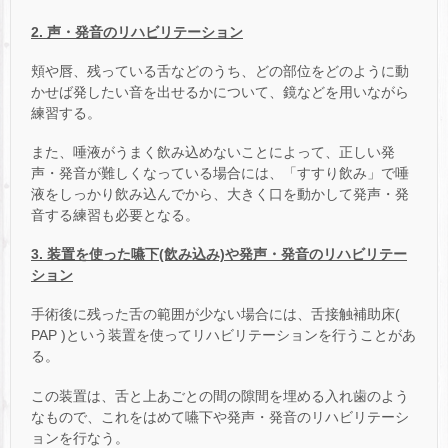
2. 声・発音のリハビリテーション
頬や唇、残っている舌などのうち、どの部位をどのように動
かせば発したい音を出せるかについて、鏡などを用いながら
練習する。
また、唾液がうまく飲み込めないことによって、正しい発
声・発音が難しくなっている場合には、「すすり飲み」で唾
液をしっかり飲み込んでから、大きく口を動かして発声・発
音する練習も必要となる。
3. 装置を使った嚥下(飲み込み)や発声・発音のリハビリテー
ション
手術後に残った舌の範囲が少ない場合には、舌接触補助床(
PAP )という装置を使ってリハビリテーションを行うことがあ
る。
この装置は、舌と上あごとの間の隙間を埋める入れ歯のよう
なもので、これをはめて嚥下や発声・発音のリハビリテーシ
ョンを行なう。