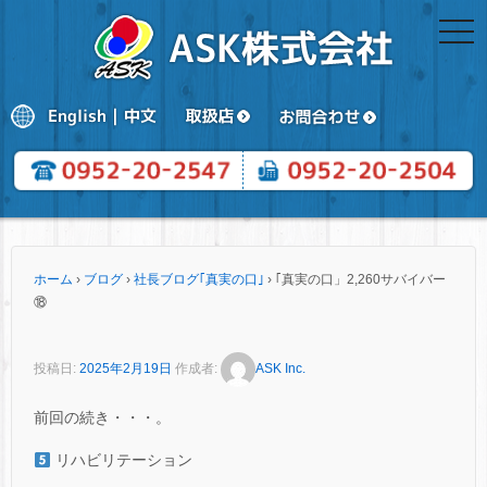
togg
navi
ホーム
›
ブログ
›
社長ブログ｢真実の口｣
›
｢真実の口」2,260サバイバー
⑱
投稿日:
2025年2月19日
作成者:
ASK Inc.
前回の続き・・・。
リハビリテーション