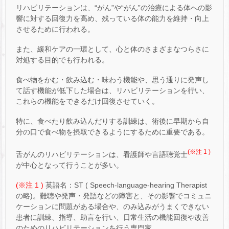
リハビリテーションは、“がん”や“がん”の治療による体への影
響に対する回復力を高め、残っている体の能力を維持・向上
させるために行われる。
また、緩和ケアの一環として、心と体のさまざまなつらさに
対処する目的でも行われる。
食べ物をかむ・飲み込む・味わう機能や、思う通りに発声し
て話す機能が低下した場合は、リハビリテーションを行い、
これらの機能をできるだけ回復させていく。
特に、食べたり飲み込んだりする訓練は、術後に早期から自
分の口で食べ物を摂取できるようにするために重要である。
(※注 1 )
舌がんのリハビリテーションは、看護師や言語聴覚士
が中心となって行うことが多い。
(※注 1 )
英語名：ST ( Speech-language-hearing Therapist
の略)。難聴や発声・発語などの障害と、その影響でコミュニ
ケーションに問題がある場合や、のみ込みがうまくできない
患者に訓練、指導、助言を行い、日常生活の機能回復や改善
のためのリハビリテーションを行う専門家。