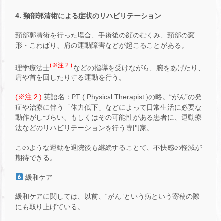
4. 頸部郭清術による症状のリハビリテーション
頸部郭清術を行った場合、手術後の顔のむくみ、頸部の変
形・こわばり、肩の運動障害などが起こることがある。
(※注 2 )
理学療法士
などの指導を受けながら、腕をあげたり、
肩や首を回したりする運動を行う。
(※注 2 )
英語名：PT ( Physical Therapist )の略。“がん”の発
症や治療に伴う「体力低下」などによって日常生活に必要な
動作がしづらい、もしくはその可能性がある患者に、運動療
法などのリハビリテーションを行う専門家。
このような運動を退院後も継続することで、不快感の軽減が
期待できる。
緩和ケア
緩和ケアに関しては、以前、“がん”という病という寄稿の際
にも取り上げている。