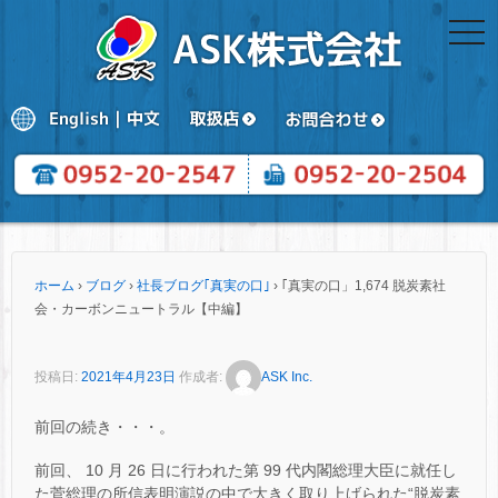
togg
navi
ホーム
›
ブログ
›
社長ブログ｢真実の口｣
›
｢真実の口」1,674 脱炭素社
会・カーボンニュートラル【中編】
投稿日:
2021年4月23日
作成者:
ASK Inc.
前回の続き・・・。
前回、 10 月 26 日に行われた第 99 代内閣総理大臣に就任し
た菅総理の所信表明演説の中で大きく取り上げられた“脱炭素