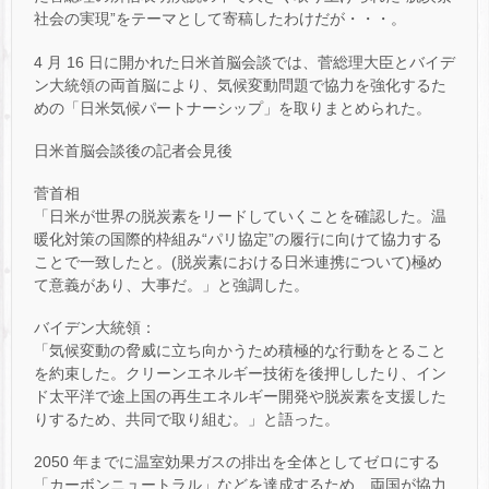
社会の実現”をテーマとして寄稿したわけだが・・・。
4 月 16 日に開かれた日米首脳会談では、菅総理大臣とバイデ
ン大統領の両首脳により、気候変動問題で協力を強化するた
めの「日米気候パートナーシップ」を取りまとめられた。
日米首脳会談後の記者会見後
菅首相
「日米が世界の脱炭素をリードしていくことを確認した。温
暖化対策の国際的枠組み“パリ協定”の履行に向けて協力する
ことで一致したと。(脱炭素における日米連携について)極め
て意義があり、大事だ。」と強調した。
バイデン大統領：
「気候変動の脅威に立ち向かうため積極的な行動をとること
を約束した。クリーンエネルギー技術を後押ししたり、イン
ド太平洋で途上国の再生エネルギー開発や脱炭素を支援した
りするため、共同で取り組む。」と語った。
2050 年までに温室効果ガスの排出を全体としてゼロにする
「カーボンニュートラル」などを達成するため、両国が協力