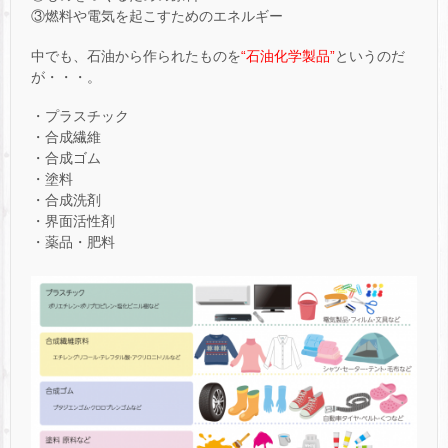
③燃料や電気を起こすためのエネルギー
中でも、石油から作られたものを
“石油化学製品”
というのだ
が・・・。
・プラスチック
・合成繊維
・合成ゴム
・塗料
・合成洗剤
・界面活性剤
・薬品・肥料