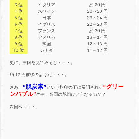
3 位
イタリア
約 30 円
4 位
スペイン
28 ~ 29 円
5 位
日本
23 ~ 24 円
6 位
イギリス
22 ~ 23 円
7 位
フランス
約 20 円
8 位
アメリカ
13 ~ 14 円
9 位
韓国
12 ~ 13 円
10 位
カナダ
11 ~ 12 円
更に、中国を見てみると・・・。
約 12 円前後のようだ・・・。
“脱炭素”
“グリー
さあ、
という旗印の下に展開される
ンバブル”
の中、各国の舵切はどうなるのか？
次回へ・・・。