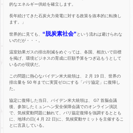
的なエネルギー供給を確立します。
長年続けてきた石炭火力発電に対する政策を抜本的に転換し
ます。」
“脱炭素社会”
世界的に見ても、
という流れは避けられな
いのだが・・・。
温室効果ガスの排出削減をめぐっては、各国、相次いで目標
を掲げ、環境ビジネスの育成に巨額予算をつぎ込もうとして
いるのが現状だ。
この問題に熱心なバイデン米大統領は、 2 月 19 日、世界の
排出量を 50 年までに実質ゼロにする「パリ協定」に復帰し
た。
協定に復帰した当日、バイデン米大統領は、 G7 首脳会議
後、参加したミュンヘン安全保障会議でのオンライン演説
で、気候変動問題に触れて、パリ協定復帰を強調するととも
に、地球の日( 4 月 22 日)に、気候変動サミットを主催するこ
とに言及している。