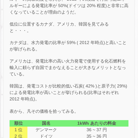
ルギーによる発電比率が 50%(ドイツは 20% 程度)と非常に高
くなっていることが理由のようだ。
低位に位置するカナダ、アメリカ、韓国を見てみる
と・・・。
カナダは、水力発電の比率が 59% ( 2012 年時点)と高いこと
が挙げられる。
アメリカは、発電比率の高い火力発電で使用する化石燃料を
輸入に頼らず自国でまかなえることが大きなメリットとなっ
ている。
韓国は、発電コストが比較的低い石炭( 42% )と原子力( 29%)
による発電比率が高いことが挙げられる(比率はそれぞれ
2012 年時点)。
表から、凡その価格を拾ってみる。
順位
国名
1kWh
あたりの料金
1 位
デンマーク
36 ~ 37 円
2 位
ドイツ
35 ~ 36 円