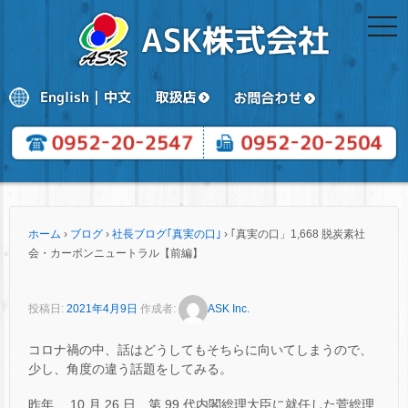
togg
navi
ホーム
›
ブログ
›
社長ブログ｢真実の口｣
›
｢真実の口」1,668 脱炭素社
会・カーボンニュートラル【前編】
投稿日:
2021年4月9日
作成者:
ASK Inc.
コロナ禍の中、話はどうしてもそちらに向いてしまうので、
少し、角度の違う話題をしてみる。
昨年、 10 月 26 日、第 99 代内閣総理大臣に就任した菅総理