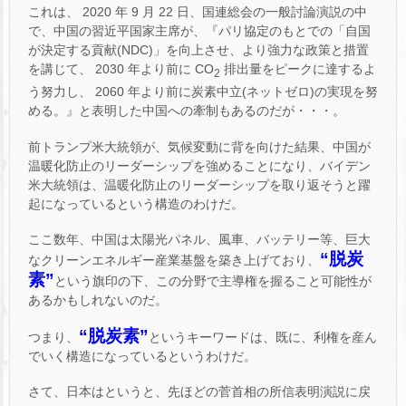
これは、 2020 年 9 月 22 日、国連総会の一般討論演説の中
で、中国の習近平国家主席が、『パリ協定のもとでの「自国
が決定する貢献(NDC)」を向上させ、より強力な政策と措置
を講じて、 2030 年より前に CO
排出量をピークに達するよ
2
う努力し、 2060 年より前に炭素中立(ネットゼロ)の実現を努
める。』と表明した中国への牽制もあるのだが・・・。
前トランプ米大統領が、気候変動に背を向けた結果、中国が
温暖化防止のリーダーシップを強めることになり、バイデン
米大統領は、温暖化防止のリーダーシップを取り返そうと躍
起になっているという構造のわけだ。
ここ数年、中国は太陽光パネル、風車、バッテリー等、巨大
“脱炭
なクリーンエネルギー産業基盤を築き上げており、
素”
という旗印の下、この分野で主導権を握ること可能性が
あるかもしれないのだ。
“脱炭素”
つまり、
というキーワードは、既に、利権を産ん
でいく構造になっているというわけだ。
さて、日本はというと、先ほどの菅首相の所信表明演説に戻