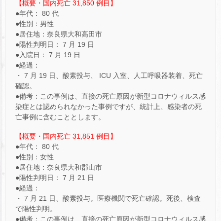
【概要・国内死亡 31,850 例目】
●年代： 80 代
●性別：男性
●居住地：奈良県大和高田市
●陽性判明日： 7 月 19 日
●入院日： 7 月 19 日
●経過：
・ 7 月 19 日、酸素投与、 ICU 入室、人工呼吸器装着、死亡
確認。
●備考：この事例は、直接の死亡原因が新型コロナウィルス感
染症とは認められなかった事例ですが、統計上、感染者の死
亡事例に含むこととします。
【概要・国内死亡 31,851 例目】
●年代： 80 代
●性別：女性
●居住地：奈良県大和郡山市
●陽性判明日： 7 月 21 日
●経過：
・ 7 月 21 日、酸素投与。医療機関で死亡確認。死後、検査
で陽性判明。
●備考：この事例は、直接の死亡原因が新型コロナウィルス感