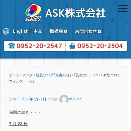
togg
navi
ホーム
›
ブログ
›
社長ブログ｢真実の口｣
›
｢真実の口」1,911 新型コロナ
ウィルス･･･399
投稿日:
2022年7月27日
作成者:
ASK Inc.
前回の続き・・・。
7 月 23 日