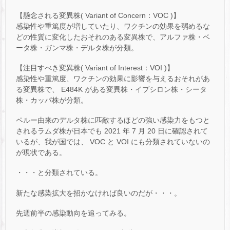
【懸念される変異株( Variant of Concern：VOC )】
感染性や重篤度が増していたり、ワクチンの効果を弱めるな
どの性質に変化したおそれのある変異株で、アルファ株・ベ
ータ株・ガンマ株・デルタ株が分類。
【注目すべき変異株( Variant of Interest：VOI )】
感染性や重篤度、ワクチンの効果に影響を与えるおそれがあ
る変異株で、 E484K がある変異株・イプシロン株・シータ
株・カッパ株が分類。
ペルー由来のデルタ株に匹敵するほどの強い感染力をもつと
されるラムダ株が日本でも 2021 年 7 月 20 日に確認されて
いるが、我が国では、 VOC と VOI にも分類されていないの
が現状である。
・・・と分類されている。
新たな感染拡大を招かなければ良いのだが・・・。
先週前半の感染動向を追ってみる。