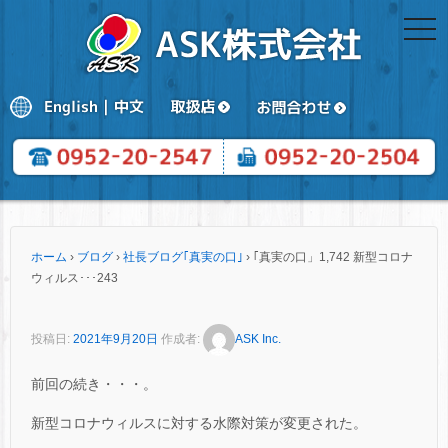
togg
navi
ホーム
›
ブログ
›
社長ブログ｢真実の口｣
›
｢真実の口」1,742 新型コロナ
ウィルス･･･243
投稿日:
2021年9月20日
作成者:
ASK Inc.
前回の続き・・・。
新型コロナウィルスに対する水際対策が変更された。