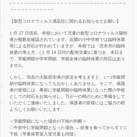
– – – – – – – – – – – – – – – – – – – – – – – – – – – – – – – –
– – – – – – – – – – – –
【新型コロナウィルス感染症に関わるお知らせとお願い】
1 月 27 日現在、本校において児童の新型コロナウィルス陽性
者が複数名確認されています。近隣の小中学校では臨時休業
等による対応が行われていますが、本校では「茨木市の臨時
休業の考え方」( 1 月 14 日付の配布文書)に基づき、本日ま
で、学級閉鎖や学年閉鎖、学校全体の臨時休業の対応はあり
ません。
しかし、現在の大阪府全体の状況を考えますと、いつ学級閉
鎖や臨時休業になってもおかしくありません。そこで、保護
者の皆様には、事前に学級閉鎖や臨時休業になった際の学校
としての対応をお知らせし、万が一の時のために準備をして
いただくご連絡いたしました。保護者の皆様にはご協力の程
よろしくお願いいたします。
＜学級閉鎖になった場合の下校の判断＞
〇午前中に学級閉鎖となった場合 → 給食を食べてからすぐに
下校（学童保育室入室児童も同様）