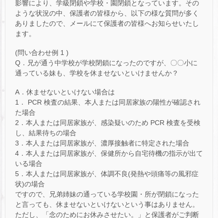
影響により、学級閉鎖や学校・園閉鎖となっています。その
ような状況の中、保護者の皆様から、以下の様な質問が多く
ありましたので、メールにて保護者の皆様へお知らせいたし
ます。
(問い合わせ例 1 )
Q．兄が通う中学校が学校閉鎖になったのですが、〇〇小に
通っている妹も、学校を休ませないといけませんか？
A．休ませないといけない場合は
1． PCR 検査の結果、本人または同居家族の陽性が確認され
た場合
2．本人または同居家族が、感染疑いのため PCR 検査を受検
し、結果待ちの場合
3．本人または同居家族が、濃厚接触者に特定された場合
4．本人または同居家族が、保健所から自宅待機の指示が出て
いる場合
5．本人または同居家族が、体調不良(発熱や頭痛等の風邪症
状)の場合
ですので、兄弟姉妹の通っている学校園・所が閉鎖になった
と言っても、休ませないといけないという事はありません。
ただし、「念のためにお休みさせたい。」と保護者がご判断