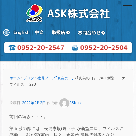
togg
navi
ホーム
›
ブログ
›
社長ブログ｢真実の口｣
›
｢真実の口」1,801 新型コロナ
ウィルス･･･290
投稿日:
2022年2月2日
作成者:
ASK Inc.
前回の続き・・・。
第 5 波の際には、長男家族(嫁・子)が新型コロナウィルスに
感染し、我が家(家内、長女、末娘)が濃厚接触者となり、コ