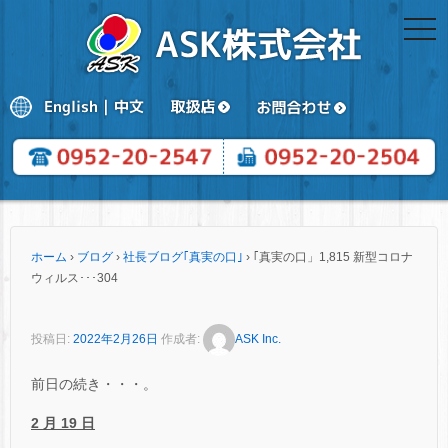
togg
navi
ホーム
›
ブログ
›
社長ブログ｢真実の口｣
›
｢真実の口」1,815 新型コロナ
ウィルス･･･304
投稿日:
2022年2月26日
作成者:
ASK Inc.
前日の続き・・・。
2 月 19 日