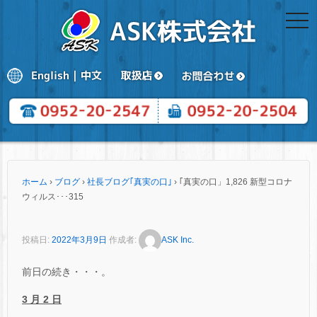
togg
navi
ホーム
›
ブログ
›
社長ブログ｢真実の口｣
›
｢真実の口」1,826 新型コロナ
ウィルス･･･315
投稿日:
2022年3月9日
作成者:
ASK Inc.
前日の続き・・・。
3 月 2 日