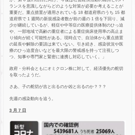
ランスを意識しながらどのような対策が必要か考えることが
重要だ。重点措置が適用されている 18 都道府県のうち 15 都
道府県で 1 週間の新規感染者数が前の週の 1 倍を下回り、減
少が継続しているが、軽症や中等症の医療提供体制のひっ迫
や、一部地域で高齢の重症者による重症病床使用率の高止ま
り傾向が続く可能性がある。現時点で、自治体から重点措置
の延長や解除の要請は来ていない。引き続き、感染状況や医
療のひっ迫度合いなどを最大限の警戒感を持って注視しつ
つ、知事や専門家と緊密に連携し対応していく。」
政府・分科会ともにオミクロン株に対して、経済優先の舵切
を取ったようだ。
さあ、子の舵切が吉と出るのか凶と出るのか？？？
先週の感染動向を追う。
3 月 7 日