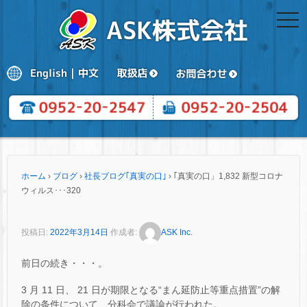
togg
navi
ホーム
›
ブログ
›
社長ブログ｢真実の口｣
›
｢真実の口」1,832 新型コロナ
ウィルス･･･320
投稿日:
2022年3月14日
作成者:
ASK Inc.
前日の続き・・・。
3 月 11 日、 21 日が期限となる“まん延防止等重点措置”の解
除の条件について、分科会で議論が行われた。