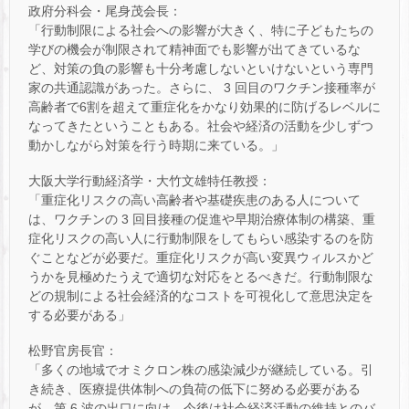
政府分科会・尾身茂会長：
「行動制限による社会への影響が大きく、特に子どもたちの
学びの機会が制限されて精神面でも影響が出てきているな
ど、対策の負の影響も十分考慮しないといけないという専門
家の共通認識があった。さらに、 3 回目のワクチン接種率が
高齢者で6割を超えて重症化をかなり効果的に防げるレベルに
なってきたということもある。社会や経済の活動を少しずつ
動かしながら対策を行う時期に来ている。」
大阪大学行動経済学・大竹文雄特任教授：
「重症化リスクの高い高齢者や基礎疾患のある人について
は、ワクチンの 3 回目接種の促進や早期治療体制の構築、重
症化リスクの高い人に行動制限をしてもらい感染するのを防
ぐことなどが必要だ。重症化リスクが高い変異ウィルスかど
うかを見極めたうえで適切な対応をとるべきだ。行動制限な
どの規制による社会経済的なコストを可視化して意思決定を
する必要がある」
松野官房長官：
「多くの地域でオミクロン株の感染減少が継続している。引
き続き、医療提供体制への負荷の低下に努める必要がある
が、第 6 波の出口に向け、今後は社会経済活動の維持とのバ