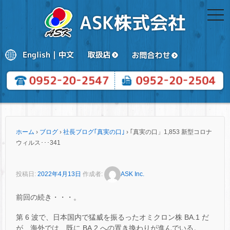
togg
navi
ホーム
›
ブログ
›
社長ブログ｢真実の口｣
›
｢真実の口」1,853 新型コロナ
ウィルス･･･341
投稿日:
2022年4月13日
作成者:
ASK Inc.
前回の続き・・・。
第 6 波で、日本国内で猛威を振るったオミクロン株 BA.1 だ
が、海外では、既に BA.2 への置き換わりが進んでいる。