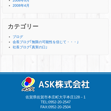
2008年5月
2008年4月
カテゴリー
ブログ
会長ブログ｢無限の可能性を信じて・・・｣
社長ブログ｢真実の口｣
佐賀県佐賀市本庄町大字本庄128－1
TEL:0952-20-2547
FAX:0952-20-2504