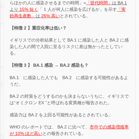
らほかの人に感染させるまでの時間」=
「世代時間」
は BA.1
より
15% 短く
「 1 人が何人に感染を広げるか」を示す
「実
効再生産数」
は
26% 高い
とされている。
【特徴 2 】重症化率は低い？
イギリスでの分析結果として BA.1 に感染した人と BA.2 に感
染した人の間で入院に至るリスクに差は無かったとしてい
る。
【特徴 3 】 BA.1 感染 → BA.2 感染も？
BA.1 に感染した人でも BA.2 に感染する可能性があるよ
うだ。
BA.2 の対策をどうするのかも決まらないうちに、イギリスで
は“オミクロン EX ”と呼ばれる変異種が報告された。
感染力は BA.2 を上回る可能性があるとされている。
WHO のレポートでは、 BA.2 に比べて、
市中での感染増殖率
が 10% ほど高い
との報告されている。