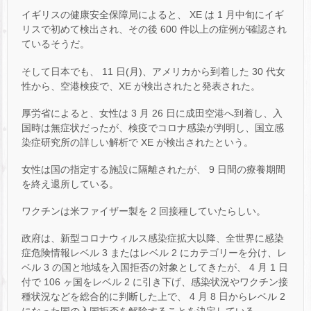
イギリスの健康安全保障局によると、 XE は 1 月中旬にイギ
リスで初めて検出され、その後 600 件以上の症例が確認され
ているそうだ。
そして日本でも、 11 日(月)、アメリカから到着した 30 代女
性から、空港検疫で、XE が検出されたと発表された。
厚労省によると、女性は 3 月 26 日に成田空港へ到着し、入
国時は無症状だったが、検疫でコロナ感染が判明し、国立感
染症研究所の詳しい解析で XE が検出されたという。
女性は国の指定する施設に隔離されたが、 9 日間の療養期間
を終え退所している。
ワクチンは米ファイザー製を 2 回接種していたらしい。
政府は、新型コロナウィルス感染症拡大以降、全世界に感染
症危険情報レベル 3 またはレベル 2 にカテゴリーを分け、レ
ベル 3 の国と地域を入国拒否の対象としてきたが、 4 月 1 日
付で 106 ヶ国をレベル 2 に引き下げ、感染状況やワクチン接
種状況などを総合的に判断した上で、 4 月 8 日からレベル 2