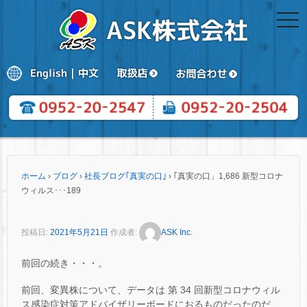
togg
navi
ホーム
›
ブログ
›
社長ブログ｢真実の口｣
›
｢真実の口」1,686 新型コロナ
ウィルス･･･189
投稿日:
2021年5月21日
作成者:
ASK Inc.
前回の続き・・・。
前回、変異株について、データは 第 34 回新型コロナウィル
ス感染症対策アドバイザリーボードにおるものだったのだ