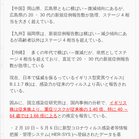
【中国】岡山県、広島県ともに横ばい～微減傾向にあるが、
広島県の 20 ・ 30 代の新規症例報告数が急増、ステージ 4 相
当を大きく超えている。
【九州】福岡県は、新規症例報告数は横ばい～減少傾向にあ
るが高齢者以外はステージ 4 相当を超えている。
【沖縄】 多くの年代で横ばい～微減だが、依然としてステ
ージ 4 相当を超えており、直近で 20 ・ 30 代の新規症例報告
数が急増している
現在、日本で猛威を振るっているイギリス型変異ウイルス(
B.1.1.7 株)は、感染力が従来のウィルスより高いと報告され
ている。
因みに、国立感染症研究所は、国内事例の分析で、
イギリス
株は従来株より、重症リスクが従来株の 1.40 倍、特に 40 ～
64 歳では 1.66 倍に上る
との推定を報告している。
・ 2 月 10 日～ 5 月 6 日に新型コロナウィルス感染者等情報
把握・管理システム( HER-SYS )へ登録されたデータを基