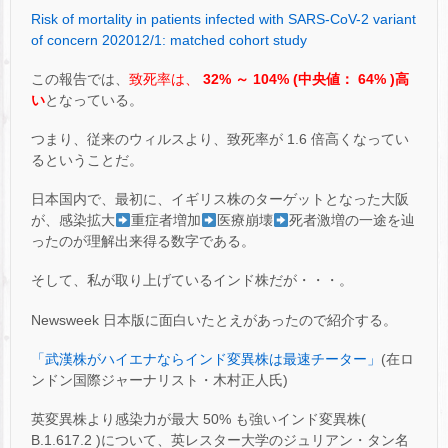
Risk of mortality in patients infected with SARS-CoV-2 variant
of concern 202012/1: matched cohort study
この報告では、
致死率は、
32% ～ 104% (中央値： 64% )高
い
となっている。
つまり、従来のウィルスより、致死率が 1.6 倍高くなってい
るということだ。
日本国内で、最初に、イギリス株のターゲットとなった大阪
が、感染拡大
重症者増加
医療崩壊
死者激増の一途を辿
ったのが理解出来得る数字である。
そして、私が取り上げているインド株だが・・・。
Newsweek 日本版に面白いたとえがあったので紹介する。
「武漢株がハイエナならインド変異株は最速チーター」
(在ロ
ンドン国際ジャーナリスト・木村正人氏)
英変異株より感染力が最大 50% も強いインド変異株(
B.1.617.2 )について、英レスター大学のジュリアン・タン名