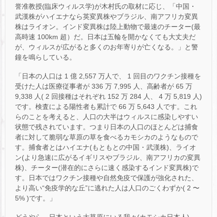
誉准教授(臨床ウィルス学)が木村氏の取材に応じ、「中国・
武漢株がハイエナなら英変異株やブラジル、南アフリカ変異
株はライオン。インド変異株は陸上動物で最速のチーター(最
高時速 100km 超）だ。日本は五輪を開かなくても大丈夫だ
が、ウィルスが広がると多くのお年寄りが亡くなる。」と警
鐘を鳴らしている。
「日本の人口は 1 億 2,557 万人で、 1 回目のワクチン接種を
受けた人は医療従事者が 336 万 7,995 人、高齢者が 65 万
9,338 人( 2 回接種はそれぞれ 152 万 284 人、 4 万 5,819 人)
です。検査による陽性者も累計で 66 万 5,643 人です。これ
らのことを考えると、人口の大半はウィルスに感染しやすい
状態で残されています。つまり日本の人口のほとんどは捕食
者に対して脆弱な草原の草を食べるカモシカのようなもので
す。捕食者とはハイエナ(もともとの中国・武漢株)、ライオ
ン(より急速に広がるイギリスやブラジル、南アフリカの変異
株)、チーター(潜在的にさらに速く感染するインド変異株)で
す。日本ではワクチン接種や自然免疫で保護が強化された、
より高い“免疫学的な丘”に逃れた人は人口のごくわずか( 2 〜
5% )です。」