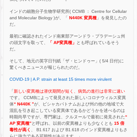
インドの細胞分子生物学研究所( CCMB ： Centre for Cellular
and Molecular Biology )が、「
N440K 変異種
」を発見したの
だ。
最初に確認されたインド南東部アーンドラ・プラデーシュ州
の頭文字を取って、
「 AP変異種」
とも呼ばれているそう
だ。
そして、地元の英字日刊紙「ザ・ヒンドゥー」( 5/4 日付)に
驚くべきニュースが報じられたのだ。
COVID-19 | A.P. strain at least 15 times more virulent
「
新しい変異種は潜伏期間が短く、病気の進行は非常に速い
です。 CCMBによって発見された新しいコロナウィルス変異
体
“ N440K ”
が、ビシャカパトナムおよび州の他の地域で大
混乱を引き起こしている変異体であるかどうかを述べるのは
時期尚早ですが、専門家は、クルヌールで最初に発見された
“
AP 変異種”
と呼ばれ、以前の変異種よりも少なくとも
15 倍
毒性が高く
、 B1.617 および B1.618 のインド変異種よりもさ
らに強力である可能性があります。」