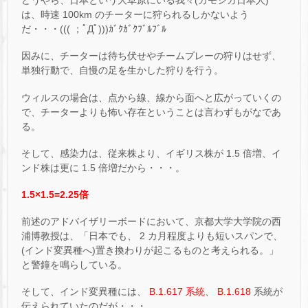
どうやら、日本という大草原にいる我々(カモシカ日本人)
は、時速 100km のチーターに狩られるしかないよう
だ・・・((( ；ﾟДﾟ)))ｶﾞｸｶﾞｸﾌﾞﾙﾌﾞﾙ
因みに、チーターは待ち伏せやチームプレーの狩りはせず、
単独行動で、自慢の足を生かした狩りを行う。
ウィルスの場合は、点から線、線から面へと広がっていくの
で、チーターよりも怖い存在ということは言わずもがなであ
る。
そして、感染力は、従来株より、イギリス株が 1.5 倍増、イ
ンド株は更に 1.5 倍増だから・・・。
1.5×1.5=2.25倍
前述のアドバイザリーボードにおいて、京都大学大学院の西
浦博教授は、「日本でも、 2 カ月程度よりも短いスパンで、
(インド変異種へ)置き換わりが起こるものと考えられる。」
と警鐘を鳴らしている。
そして、インド変異種には、
B.1.617 系統
、
B.1.618
系統が
伝えられていたのだが・・・。