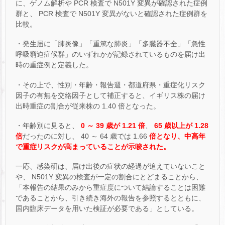
に、ゲノム解析や PCR 検査で N501Y 変異が確認された症例
群と、 PCR 検査で N501Y 変異がないと確認された症例群を
比較。
・発生届に「肺炎像」「重篤な肺炎」「多臓器不全」「急性
呼吸窮迫症候群」のいずれかが記録されているものを届け出
時の重症例と定義した。
・その上で、性別・年齢・報告週・都道府県・重症化リスク
因子の有無を交絡因子として補正すると、イギリス株の届け
出時重症の割合が従来株の 1.40 倍となった。
・年齢別に見ると、
0 ～ 39 歳が 1.21 倍
、
65 歳以上が 1.28
倍
だったのに対し、 40 ～ 64 歳では 1.66
倍となり、中高年
で重症リスクが高まっていることが示唆された。
一応、感染研は、届け出後の症状の経過が追えていないこと
や、 N501Y 変異の検査が一定の割合にとどまることから、
「本報告の結果のみから重症度について結論することは困難
であることから、引き続き海外の報告を参照するとともに、
国内臨床データを用いた検証が必要である」としている。