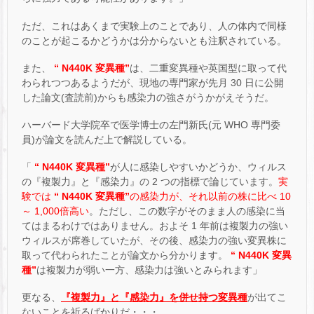
ただ、これはあくまで実験上のことであり、人の体内で同様
のことが起こるかどうかは分からないとも注釈されている。
また、
“ N440K 変異種”
は、二重変異種や英国型に取って代
わられつつあるようだが、現地の専門家が先月 30 日に公開
した論文(査読前)からも感染力の強さがうかがえそうだ。
ハーバード大学院卒で医学博士の左門新氏(元 WHO 専門委
員)が論文を読んだ上で解説している。
「
“ N440K 変異種”
が人に感染しやすいかどうか、ウィルス
の『複製力』と『感染力』の 2 つの指標で論じています。
実
験では
“ N440K 変異種”
の感染力が、それ以前の株に比べ 10
～ 1,000倍高い
。ただし、この数字がそのまま人の感染に当
てはまるわけではありません。およそ 1 年前は複製力の強い
ウィルスが席巻していたが、その後、感染力の強い変異株に
取って代わられたことが論文から分かります。
“ N440K 変異
種”
は複製力が弱い一方、感染力は強いとみられます」
更なる、
『複製力』と『感染力』を併せ持つ変異種
が出てこ
ないことを祈るばかりだ・・・。