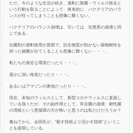
ただ、今のような生活が続き、過剰に除菌・ウィルス除去と
いう行動を取ることによって、将来的に、バクテリアのバラ
ンスが狂ってしまうことも想像に難くない。
バクテリアのバランス崩壊は、引いては、生態系の崩壊と同
じである。
抗菌剤の過剰使用が原因で、抗生物質が効かない薬物耐性を
持った細菌が出てくることも想像に難くない・・・。
私たちの身近な環境だったり・・・。
遥かに深い海底だったり・・・。
あるいはアマゾンの奥地だったり・・・。
現在、未知のウィルスとして、新型コロナウィルスに直面し
ている我々だが、その副作用として、常在菌の崩壊、耐性菌
の増殖という悪循環の方が怖いと思うのは私だけだろうか？
兼ねてから、会田氏が、“殺す技術より活かす技術”というこ
とを提唱している。