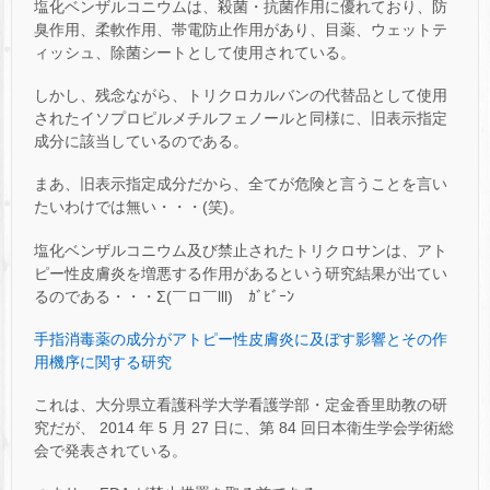
塩化ベンザルコニウムは、殺菌・抗菌作用に優れており、防
臭作用、柔軟作用、帯電防止作用があり、目薬、ウェットテ
ィッシュ、除菌シートとして使用されている。
しかし、残念ながら、トリクロカルバンの代替品として使用
されたイソプロピルメチルフェノールと同様に、旧表示指定
成分に該当しているのである。
まあ、旧表示指定成分だから、全てが危険と言うことを言い
たいわけでは無い・・・(笑)。
塩化ベンザルコニウム及び禁止されたトリクロサンは、アト
ピー性皮膚炎を増悪する作用があるという研究結果が出てい
るのである・・・Σ(￣ロ￣lll) ｶﾞﾋﾞｰﾝ
手指消毒薬の成分がアトピー性皮膚炎に及ぼす影響とその作
用機序に関する研究
これは、大分県立看護科学大学看護学部・定金香里助教の研
究だが、 2014 年 5 月 27 日に、第 84 回日本衛生学会学術総
会で発表されている。