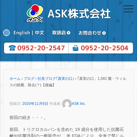
togg
navi
ホーム
›
ブログ
›
社長ブログ｢真実の口｣
›
｢真実の口」1,582 菌・ウィル
スの除菌、除去(？)【後編】
投稿日:
2020年11月6日
作成者:
ASK Inc.
前回の続き・・・。
前回、トリクロカルバンを含めた 19 成分を使用した抗菌石
鹸や抗菌洗剤の一般販売が、 米 FDA により、全米で禁じら