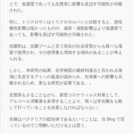
とで、低濃度で合っても生態系に影響を及ぼす可能性が示唆
された。
特に、トリクロサンはトリクロカルバンと比較すると、急性
毒性影響は低かったものの、成長・成熟影響はより低濃度で
あっても、影響を及ぼす可能性が示唆された。
抗菌剤は、抗菌ブームと言う現在の社会背景からも様々な場
面で使用され、その使用量も増加する傾向があることが考え
られる。
しかし、本研究の結果、化学物質の最終到達点と言われる海
域に生息するアミへの盈虚が認められ、生体家への影響も示
唆されるため、更なる研究が必要である。』
生態系もさることながら、新型コロナウィルス対策として、
アルコール消毒液を多用することより、我々は常在菌をも殺
して行っていることを自覚しなければならない。
生物はバクテリアの総合体であるということは、当 Blog で言
っているのでご理解いただけるとは思う。