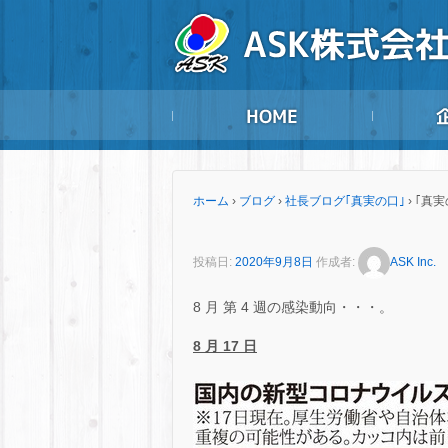
ホーム
›
ブログ
›
社長ブログ｢真実の口｣
›
｢真実
投稿日:
2020年9月8日
作成者:
ASK Inc.
8 月 第 4 週の感染動向・・・。
8
月 17 日