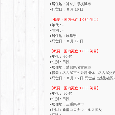
●居住地：神奈川県横浜市
●死亡日： 8 月 16 日
【概要・国内死亡 1,034 例目】
●年代：-
●性別：-
●居住地：岐阜県
●死亡日： 8 月 17 日
【概要・国内死亡 1,035 例目】
●年代： 60 代
●性別：男性
●居住地：愛知県名古屋市
●職業：名古屋市の外郭団体「名古屋交
●死亡日： 8 月 16 日(死亡後に感染確認)
【概要・国内死亡 1,036 例目】
●年代： 80 代
●性別：男性
●居住地：三重県津市
●死因：新型コロナウィルス肺炎
●経過：