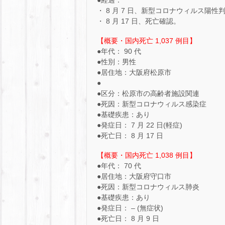
・ 8 月 7 日、新型コロナウィルス陽性判
・ 8 月 17 日、死亡確認。
【概要・国内死亡 1,037 例目】
●年代： 90 代
●性別：男性
●居住地：大阪府松原市
●
●区分：松原市の高齢者施設関連
●死因：新型コロナウィルス感染症
●基礎疾患：あり
●発症日： 7 月 22 日(軽症)
●死亡日： 8 月 17 日
【概要・国内死亡 1,038 例目】
●年代： 70 代
●居住地：大阪府守口市
●死因：新型コロナウィルス肺炎
●基礎疾患：あり
●発症日： – (無症状)
●死亡日： 8 月 9 日